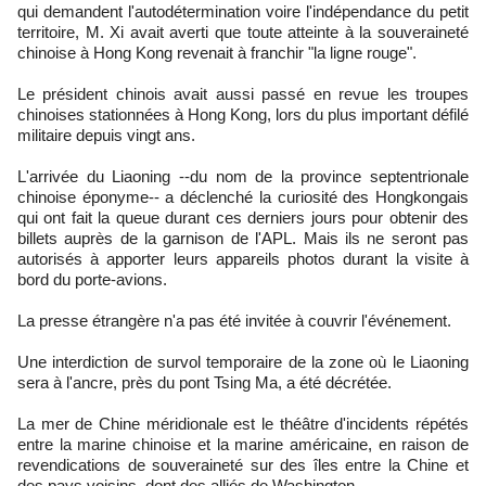
qui demandent l'autodétermination voire l'indépendance du petit
territoire, M. Xi avait averti que toute atteinte à la souveraineté
chinoise à Hong Kong revenait à franchir "la ligne rouge".
Le président chinois avait aussi passé en revue les troupes
chinoises stationnées à Hong Kong, lors du plus important défilé
militaire depuis vingt ans.
L'arrivée du Liaoning --du nom de la province septentrionale
chinoise éponyme-- a déclenché la curiosité des Hongkongais
qui ont fait la queue durant ces derniers jours pour obtenir des
billets auprès de la garnison de l'APL. Mais ils ne seront pas
autorisés à apporter leurs appareils photos durant la visite à
bord du porte-avions.
La presse étrangère n'a pas été invitée à couvrir l'événement.
Une interdiction de survol temporaire de la zone où le Liaoning
sera à l'ancre, près du pont Tsing Ma, a été décrétée.
La mer de Chine méridionale est le théâtre d'incidents répétés
entre la marine chinoise et la marine américaine, en raison de
revendications de souveraineté sur des îles entre la Chine et
des pays voisins, dont des alliés de Washington.