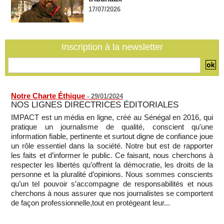
après le sommet de la Cedeao
17/07/2026
07/08/2026
-
Bénin: Patrice Talon élu président du Sénat, moins de trois
mois après son départ du pouvoir
Inscription à la newsletter
07/08/2026
-
Mali-Algérie : le PM Maïga affirme qu’il n’y a « aucune
rupture diplomatique » entre les 2 pays
07/08/2026
-
Notre Charte Éthique
-
29/01/2024
NOS LIGNES DIRECTRICES ÉDITORIALES
IMPACT est un média en ligne, créé au Sénégal en 2016, qui
pratique un journalisme de qualité, conscient qu'une
information fiable, pertinente et surtout digne de confiance joue
un rôle essentiel dans la société. Notre but est de rapporter
les faits et d’informer le public. Ce faisant, nous cherchons à
respecter les libertés qu’offrent la démocratie, les droits de la
personne et la pluralité d’opinions. Nous sommes conscients
qu’un tel pouvoir s’accompagne de responsabilités et nous
cherchons à nous assurer que nos journalistes se comportent
de façon professionnelle,tout en protégeant leur...