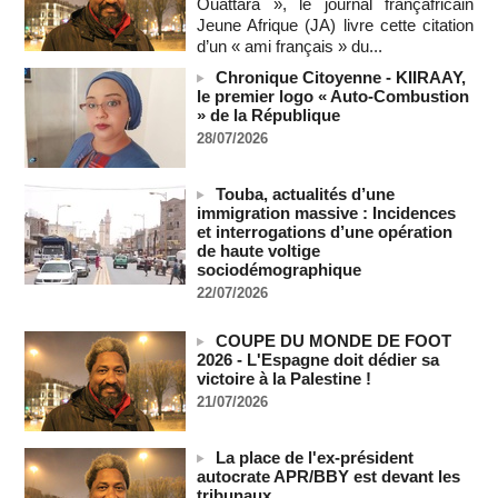
Ouattara », le journal françafricain
08/08/2026
-
MOMO ALADJI
Jeune Afrique (JA) livre cette citation
SENEGAL - Les Unes de la presse quotidienne du 8/9 août
d’un « ami français » du...
2026
Chronique Citoyenne - KIIRAAY,
08/08/2026
-
MOMO ALADJI
le premier logo « Auto-Combustion
A Ceuta, les enfants migrants risquent d'être victimes de
» de la République
maltraitance et d'exploitation, avertissent des ONG
28/07/2026
07/08/2026
-
Les Bourses mondiales touchent des sommets après
Touba, actualités d’une
l'emploi américain
immigration massive : Incidences
07/08/2026
-
et interrogations d’une opération
de haute voltige
"Construction de la Grande Côte D'ivoire" : Le Président
sociodémographique
Alassane Ouattara appelle à la contribution de toutes les forces
22/07/2026
vives de la nation
07/08/2026
-
COUPE DU MONDE DE FOOT
Polémique à l’Assemblée nationale : Yaël Braun-Pivet se dit
2026 - L'Espagne doit dédier sa
"dépassée" par les critiques concernant le nouveau pavillon
victoire à la Palestine !
07/08/2026
-
21/07/2026
Depuis le « cessez-le-feu » à Gaza, les forces israéliennes
ont tué 300 enfants palestiniens (UNICEF)
La place de l'ex-président
07/08/2026
-
autocrate APR/BBY est devant les
Guinée-Bissau - Première visite de la médiation sénégalaise
tribunaux