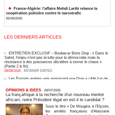
France-Algérie: l'affaire Mehdi Laribi relance la
coopération policière contre le narcotrafic
06/08/2026
LES DERNIERS ARTICLES
ENTRETIEN EXCLUSIF – Boubacar Boris Diop : « Dans le
Sahel, l’enjeu n’est pas la lutte pour la démocratie mais la
résistance à des puissances décidées à semer le chaos »
(Partie 2 & fin)
MOMAR DIENG
09/08/2026
-
Les Émirats arabes unis annoncent que l'Iran a ciblé l'un de
leurs navires avec un missile dans le détroit d'Ormuz
08/08/2026
-
OPINIONS & IDEES
-
28/07/2026
Le bilan des décès liés à la « migration massive » vers
La françafrique à la recherche d'un nouveau mentor
Ceuta s'élève désormais à 14 personnes, selon une autorité
africain, notre Président légal en est-il le candidat ?
marocaine :
08/08/2026
-
Sous le titre « De Mougins à l’Elysée,
les amitiés françaises d’Alassane
Sénégal - Une revue de presse du 8 août 2026 (Par IA)