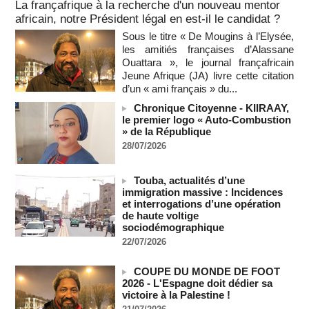
La françafrique à la recherche d'un nouveau mentor
africain, notre Président légal en est-il le candidat ?
SENEGAL - Les Unes de la presse quotidienne du 8/9 août
2026
Sous le titre « De Mougins à l’Elysée,
08/08/2026
-
MOMO ALADJI
les amitiés françaises d’Alassane
Ouattara », le journal françafricain
A Ceuta, les enfants migrants risquent d'être victimes de
maltraitance et d'exploitation, avertissent des ONG
Jeune Afrique (JA) livre cette citation
07/08/2026
-
d’un « ami français » du...
Les Bourses mondiales touchent des sommets après
Chronique Citoyenne - KIIRAAY,
l'emploi américain
le premier logo « Auto-Combustion
» de la République
07/08/2026
-
28/07/2026
"Construction de la Grande Côte D'ivoire" : Le Président
Alassane Ouattara appelle à la contribution de toutes les forces
vives de la nation
Touba, actualités d’une
07/08/2026
-
immigration massive : Incidences
et interrogations d’une opération
Polémique à l’Assemblée nationale : Yaël Braun-Pivet se dit
de haute voltige
"dépassée" par les critiques concernant le nouveau pavillon
sociodémographique
07/08/2026
-
22/07/2026
Depuis le « cessez-le-feu » à Gaza, les forces israéliennes
ont tué 300 enfants palestiniens (UNICEF)
COUPE DU MONDE DE FOOT
07/08/2026
-
2026 - L'Espagne doit dédier sa
victoire à la Palestine !
Guinée-Bissau - Première visite de la médiation sénégalaise