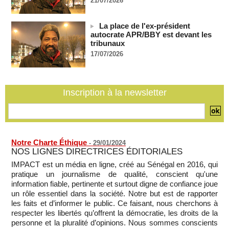
21/07/2026
après le sommet de la Cedeao
07/08/2026
-
Bénin: Patrice Talon élu président du Sénat, moins de trois
La place de l'ex-président
mois après son départ du pouvoir
autocrate APR/BBY est devant les
tribunaux
07/08/2026
-
17/07/2026
Mali-Algérie : le PM Maïga affirme qu’il n’y a « aucune
rupture diplomatique » entre les 2 pays
07/08/2026
-
Inscription à la newsletter
Journaliste libanaise tuée par Israël : Amnesty France
demande une enquête pour crime de guerre
07/08/2026
-
Notre Charte Éthique
-
29/01/2024
NOS LIGNES DIRECTRICES ÉDITORIALES
IMPACT est un média en ligne, créé au Sénégal en 2016, qui
pratique un journalisme de qualité, conscient qu'une
information fiable, pertinente et surtout digne de confiance joue
un rôle essentiel dans la société. Notre but est de rapporter
les faits et d’informer le public. Ce faisant, nous cherchons à
respecter les libertés qu’offrent la démocratie, les droits de la
personne et la pluralité d’opinions. Nous sommes conscients