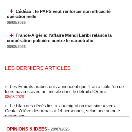
Cédéao : le PAPS veut renforcer son efficacité
opérationnelle
06/08/2026
France-Algérie: l'affaire Mehdi Laribi relance la
coopération policière contre le narcotrafic
06/08/2026
LES DERNIERS ARTICLES
Les Émirats arabes unis annoncent que l'Iran a ciblé l'un de
leurs navires avec un missile dans le détroit d'Ormuz
08/08/2026
-
Le bilan des décès liés à la « migration massive » vers
Ceuta s'élève désormais à 14 personnes, selon une autorité
marocaine :
08/08/2026
-
Sénégal - Une revue de presse du 8 août 2026 (Par IA)
OPINIONS & IDEES
-
28/07/2026
08/08/2026
-
MOMO ALADJI