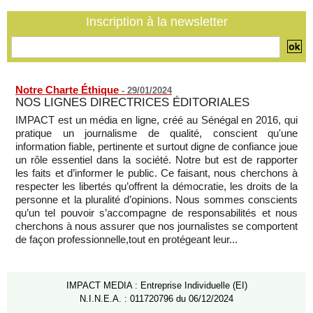
mois après son départ du pouvoir
Inscription à la newsletter
07/08/2026
-
Mali-Algérie : le PM Maïga affirme qu’il n’y a « aucune
rupture diplomatique » entre les 2 pays
07/08/2026
-
Notre Charte Éthique
-
29/01/2024
NOS LIGNES DIRECTRICES ÉDITORIALES
IMPACT est un média en ligne, créé au Sénégal en 2016, qui
pratique un journalisme de qualité, conscient qu'une
information fiable, pertinente et surtout digne de confiance joue
un rôle essentiel dans la société. Notre but est de rapporter
les faits et d’informer le public. Ce faisant, nous cherchons à
respecter les libertés qu’offrent la démocratie, les droits de la
personne et la pluralité d’opinions. Nous sommes conscients
qu’un tel pouvoir s’accompagne de responsabilités et nous
cherchons à nous assurer que nos journalistes se comportent
de façon professionnelle,tout en protégeant leur...
IMPACT MEDIA : Entreprise Individuelle (EI)
N.I.N.E.A. : 011720796 du 06/12/2024