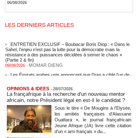
06/08/2026
LES DERNIERS ARTICLES
ENTRETIEN EXCLUSIF – Boubacar Boris Diop : « Dans le
Sahel, l’enjeu n’est pas la lutte pour la démocratie mais la
résistance à des puissances décidées à semer le chaos »
(Partie 2 & fin)
MOMAR DIENG
09/08/2026
-
Les Émirats arabes unis annoncent que l'Iran a ciblé l'un de
leurs navires avec un missile dans le détroit d'Ormuz
08/08/2026
-
OPINIONS & IDEES
-
28/07/2026
Le bilan des décès liés à la « migration massive » vers
La françafrique à la recherche d'un nouveau mentor
Ceuta s'élève désormais à 14 personnes, selon une autorité
africain, notre Président légal en est-il le candidat ?
marocaine :
08/08/2026
-
Sous le titre « De Mougins à l’Elysée,
les amitiés françaises d’Alassane
Sénégal - Une revue de presse du 8 août 2026 (Par IA)
Ouattara », le journal françafricain
08/08/2026
-
MOMO ALADJI
Jeune Afrique (JA) livre cette citation
SENEGAL - Les Unes de la presse quotidienne du 8/9 août
d’un « ami français » du...
2026