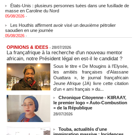
États-Unis : plusieurs personnes tuées dans une fusillade de
masse en Caroline du Nord
05/08/2026
-
Les Houthis affirment avoir visé un deuxième pétrolier
saoudien en une journée
05/08/2026
-
Les Houthis affirment avoir visé un deuxième pétrolier
saoudien en une journée
OPINIONS & IDEES
-
28/07/2026
05/08/2026
-
La françafrique à la recherche d'un nouveau mentor
africain, notre Président légal en est-il le candidat ?
Après la France et Ouattara, comment la CEDEAO sabote la
création d'une monnaie ouest-africaine unique
Sous le titre « De Mougins à l’Elysée,
05/08/2026
-
MOMO ALADJI
les amitiés françaises d’Alassane
Ouattara », le journal françafricain
La Banque mondiale accorde un prêt de 340 milliards de
Jeune Afrique (JA) livre cette citation
francs CFA au Sénégal pour divers projets
d’un « ami français » du...
05/08/2026
-
Chronique Citoyenne - KIIRAAY,
Election du SG de l’ONU : L'Afrique apparait comme la
le premier logo « Auto-Combustion
région qui affaiblit le principe de rotation régionale (Carlos
» de la République
Lopez)
28/07/2026
05/08/2026
-
L’UE débloque 1,4 milliard d’euros de profits d’avoirs russes
gelés pour financer l’Ukraine
Touba, actualités d’une
05/08/2026
-
immigration massive : Incidences