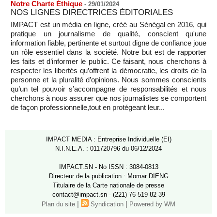
Notre Charte Éthique
-
29/01/2024
NOS LIGNES DIRECTRICES ÉDITORIALES
IMPACT est un média en ligne, créé au Sénégal en 2016, qui
pratique un journalisme de qualité, conscient qu'une
information fiable, pertinente et surtout digne de confiance joue
un rôle essentiel dans la société. Notre but est de rapporter
les faits et d’informer le public. Ce faisant, nous cherchons à
respecter les libertés qu’offrent la démocratie, les droits de la
personne et la pluralité d’opinions. Nous sommes conscients
qu’un tel pouvoir s’accompagne de responsabilités et nous
cherchons à nous assurer que nos journalistes se comportent
de façon professionnelle,tout en protégeant leur...
IMPACT MEDIA : Entreprise Individuelle (EI)
N.I.N.E.A. : 011720796 du 06/12/2024
IMPACT.SN - No ISSN : 3084-0813
Directeur de la publication : Momar DIENG
Titulaire de la Carte nationale de presse
contact@impact.sn - (221) 76 519 82 39
|
|
Plan du site
Syndication
Powered by WM