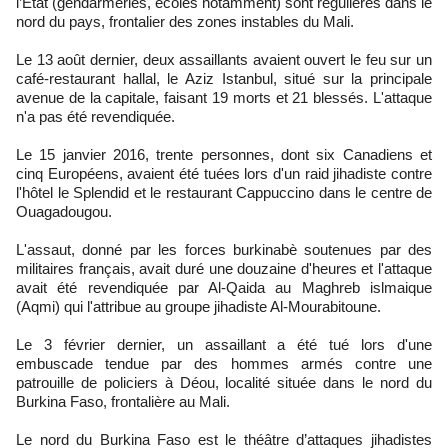
l’État (gendarmeries, écoles notamment) sont régulières dans le
nord du pays, frontalier des zones instables du Mali.
Le 13 août dernier, deux assaillants avaient ouvert le feu sur un
café-restaurant hallal, le Aziz Istanbul, situé sur la principale
avenue de la capitale, faisant 19 morts et 21 blessés. L'attaque
n'a pas été revendiquée.
Le 15 janvier 2016, trente personnes, dont six Canadiens et
cinq Européens, avaient été tuées lors d'un raid jihadiste contre
l'hôtel le Splendid et le restaurant Cappuccino dans le centre de
Ouagadougou.
L'assaut, donné par les forces burkinabè soutenues par des
militaires français, avait duré une douzaine d'heures et l'attaque
avait été revendiquée par Al-Qaida au Maghreb islmaique
(Aqmi) qui l'attribue au groupe jihadiste Al-Mourabitoune.
Le 3 février dernier, un assaillant a été tué lors d'une
embuscade tendue par des hommes armés contre une
patrouille de policiers à Déou, localité située dans le nord du
Burkina Faso, frontalière au Mali.
Le nord du Burkina Faso est le théâtre d’attaques jihadistes