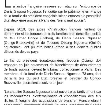
L
a justice française resserre son étau sur l'entourage de
Denis Sassou Nguesso: l'enquête sur le patrimoine en France
de la famille du président congolais laisse entrevoir la possibilité
d'un deuxième procès à Paris des "biens mal acquis".
Depuis 2010, des juges d'instruction français tentent de
déterminer si les fortunes de trois familles présidentielles, celles
de feu Omar Bongo (Gabon), de Denis Sassou Nguesso
(Congo-Brazzaville) et de Teodoro Obiang Nguema (Guinée
équatoriale), ont pu être bâties grâce à des deniers publics
détournés de ces pays.
Le fils du président équato-guinéen, Teodorin Obiang, doit
répondre en juin notamment de blanchiment de détournement
de fonds publics devant le tribunal correctionnel à Paris. Des
membres de la famille de Denis Sassou Nguesso, 73 ans, dont
32 à la tête du petit Etat forestier et pétrolier du Congo-
Brazzaville, pourraient le suivre un jour.
"Le chapitre Sassou Nguesso s'est ouvert plus tardivement car
les mécanismes d'externalisation et d'opacification des flux
illicites à l'origine des acquisitions de biens en France étaient
complexes", commente William Bourdon, président de Sherpa