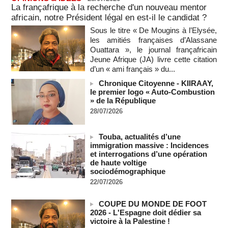
vives de la nation
La françafrique à la recherche d'un nouveau mentor
07/08/2026
-
africain, notre Président légal en est-il le candidat ?
Polémique à l’Assemblée nationale : Yaël Braun-Pivet se dit
Sous le titre « De Mougins à l’Elysée,
"dépassée" par les critiques concernant le nouveau pavillon
les amitiés françaises d’Alassane
07/08/2026
-
Ouattara », le journal françafricain
Jeune Afrique (JA) livre cette citation
Depuis le « cessez-le-feu » à Gaza, les forces israéliennes
ont tué 300 enfants palestiniens (UNICEF)
d’un « ami français » du...
07/08/2026
-
Chronique Citoyenne - KIIRAAY,
le premier logo « Auto-Combustion
Guinée-Bissau - Première visite de la médiation sénégalaise
» de la République
après le sommet de la Cedeao
07/08/2026
-
28/07/2026
Bénin: Patrice Talon élu président du Sénat, moins de trois
mois après son départ du pouvoir
Touba, actualités d’une
07/08/2026
-
immigration massive : Incidences
et interrogations d’une opération
Mali-Algérie : le PM Maïga affirme qu’il n’y a « aucune
de haute voltige
rupture diplomatique » entre les 2 pays
sociodémographique
07/08/2026
-
22/07/2026
Journaliste libanaise tuée par Israël : Amnesty France
demande une enquête pour crime de guerre
COUPE DU MONDE DE FOOT
07/08/2026
-
2026 - L'Espagne doit dédier sa
victoire à la Palestine !
Côte d'Ivoire : le président Ouattara accorde la grâce à 4.661