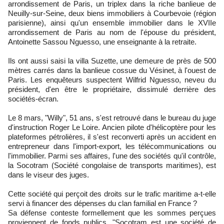
arrondissement de Paris, un triplex dans la riche banlieue de
Neuilly-sur-Seine, deux biens immobiliers à Courbevoie (région
parisienne), ainsi qu'un ensemble immobilier dans le XVIIe
arrondissement de Paris au nom de l'épouse du président,
Antoinette Sassou Nguesso, une enseignante à la retraite.
Ils ont aussi saisi la villa Suzette, une demeure de près de 500
mètres carrés dans la banlieue cossue du Vésinet, à l'ouest de
Paris. Les enquêteurs suspectent Wilfrid Nguesso, neveu du
président, d'en être le propriétaire, dissimulé derrière des
sociétés-écran.
Le 8 mars, "Willy", 51 ans, s'est retrouvé dans le bureau du juge
d'instruction Roger Le Loire. Ancien pilote d'hélicoptère pour les
plateformes pétrolières, il s'est reconverti après un accident en
entrepreneur dans l'import-export, les télécommunications ou
l'immobilier. Parmi ses affaires, l'une des sociétés qu'il contrôle,
la Socotram (Société congolaise de transports maritimes), est
dans le viseur des juges.
Cette société qui perçoit des droits sur le trafic maritime a-t-elle
servi à financer des dépenses du clan familial en France ?
Sa défense conteste formellement que les sommes perçues
proviennent de fonds publics. "Socotram est une société de