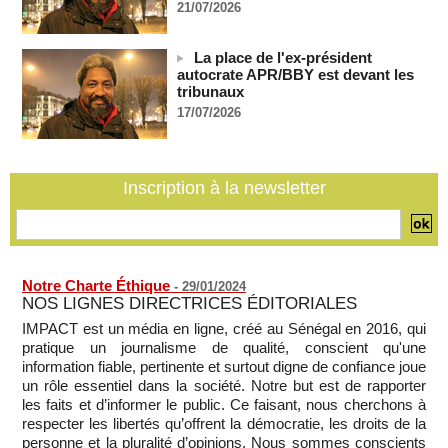
21/07/2026
détenus
07/08/2026
-
La place de l'ex-président
Plagiat à Cambridge - L’université va réexaminer le
autocrate APR/BBY est devant les
recrutement de ses enseignants
tribunaux
07/08/2026
-
17/07/2026
La Türkiye, l’Arabie saoudite et le Pakistan signent un accord
conjoint de défense à La Mecque
07/08/2026
-
Inscription à la newsletter
La Bourse de Paris termine en hausse et poursuit sa course
aux records
07/08/2026
-
Notre Charte Éthique
-
29/01/2024
NOS LIGNES DIRECTRICES ÉDITORIALES
IMPACT est un média en ligne, créé au Sénégal en 2016, qui
pratique un journalisme de qualité, conscient qu'une
information fiable, pertinente et surtout digne de confiance joue
un rôle essentiel dans la société. Notre but est de rapporter
les faits et d’informer le public. Ce faisant, nous cherchons à
respecter les libertés qu’offrent la démocratie, les droits de la
personne et la pluralité d’opinions. Nous sommes conscients