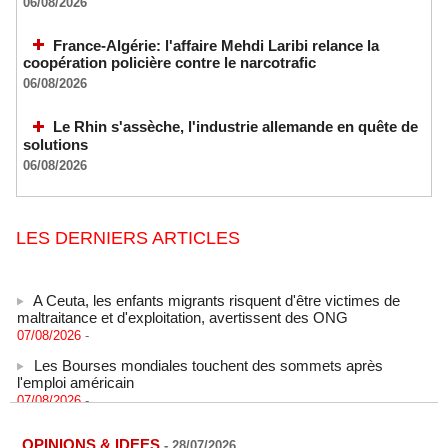
06/08/2026
France-Algérie: l'affaire Mehdi Laribi relance la
coopération policière contre le narcotrafic
06/08/2026
Le Rhin s'assèche, l'industrie allemande en quête de
solutions
06/08/2026
LES DERNIERS ARTICLES
A Ceuta, les enfants migrants risquent d'être victimes de
maltraitance et d'exploitation, avertissent des ONG
07/08/2026
-
Les Bourses mondiales touchent des sommets après
l'emploi américain
07/08/2026
-
"Construction de la Grande Côte D'ivoire" : Le Président
Alassane Ouattara appelle à la contribution de toutes les forces
OPINIONS & IDEES
-
28/07/2026