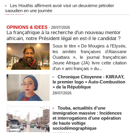
Les Houthis affirment avoir visé un deuxième pétrolier
saoudien en une journée
05/08/2026
-
Les Houthis affirment avoir visé un deuxième pétrolier
saoudien en une journée
OPINIONS & IDEES
-
28/07/2026
05/08/2026
-
La françafrique à la recherche d'un nouveau mentor
africain, notre Président légal en est-il le candidat ?
Après la France et Ouattara, comment la CEDEAO sabote la
création d'une monnaie ouest-africaine unique
Sous le titre « De Mougins à l’Elysée,
05/08/2026
-
MOMO ALADJI
les amitiés françaises d’Alassane
Ouattara », le journal françafricain
La Banque mondiale accorde un prêt de 340 milliards de
Jeune Afrique (JA) livre cette citation
francs CFA au Sénégal pour divers projets
d’un « ami français » du...
05/08/2026
-
Chronique Citoyenne - KIIRAAY,
Election du SG de l’ONU : L'Afrique apparait comme la
le premier logo « Auto-Combustion
région qui affaiblit le principe de rotation régionale (Carlos
» de la République
Lopez)
28/07/2026
05/08/2026
-
L’UE débloque 1,4 milliard d’euros de profits d’avoirs russes
gelés pour financer l’Ukraine
Touba, actualités d’une
immigration massive : Incidences
05/08/2026
-
et interrogations d’une opération
Deux soldats israéliens ont été tués et plusieurs autres
de haute voltige
blessés lors d'une explosion dans le sud du Liban
sociodémographique
05/08/2026
-