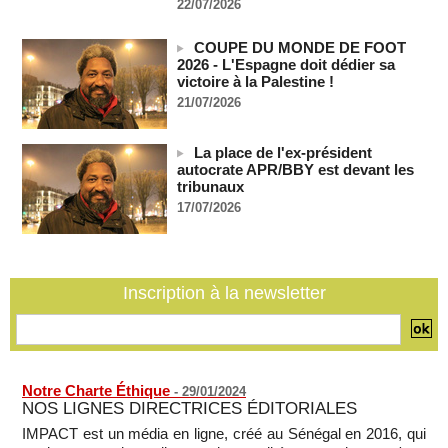
22/07/2026
Un navire russe a bravé les sanctions pour acheminer des
véhicules militaires au Mali
COUPE DU MONDE DE FOOT
05/08/2026
-
2026 - L'Espagne doit dédier sa
victoire à la Palestine !
RDC: entre 2000 et 5000 tonnes d'uranium exportées avec
21/07/2026
le cobalt vers la Chine en 20 ans, selon une enquête
05/08/2026
-
La place de l'ex-président
Le plus vieux président du monde remanie l'armée, son
autocrate APR/BBY est devant les
absence alimentant l'inquiétude
tribunaux
05/08/2026
-
17/07/2026
Comment les rebelles font entrer des armes en Centrafrique
malgré l'embargo de l'ONU
05/08/2026
-
Mali: la Cour suprême rejette la demande de libération du
Inscription à la newsletter
militant Clément Dembélé
05/08/2026
-
Notre Charte Éthique
-
29/01/2024
NOS LIGNES DIRECTRICES ÉDITORIALES
IMPACT est un média en ligne, créé au Sénégal en 2016, qui