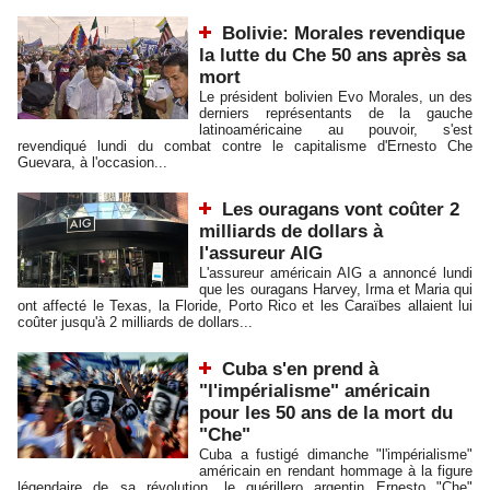
Bolivie: Morales revendique
la lutte du Che 50 ans après sa
mort
Le président bolivien Evo Morales, un des
derniers représentants de la gauche
latinoaméricaine au pouvoir, s'est
revendiqué lundi du combat contre le capitalisme d'Ernesto Che
Guevara, à l'occasion...
Les ouragans vont coûter 2
milliards de dollars à
l'assureur AIG
L'assureur américain AIG a annoncé lundi
que les ouragans Harvey, Irma et Maria qui
ont affecté le Texas, la Floride, Porto Rico et les Caraïbes allaient lui
coûter jusqu'à 2 milliards de dollars...
Cuba s'en prend à
"l'impérialisme" américain
pour les 50 ans de la mort du
"Che"
Cuba a fustigé dimanche "l'impérialisme"
américain en rendant hommage à la figure
légendaire de sa révolution, le guérillero argentin Ernesto "Che"