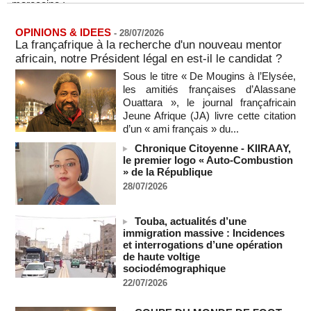
08/08/2026
-
Sénégal - Une revue de presse du 8 août 2026 (Par IA)
OPINIONS & IDEES
-
28/07/2026
08/08/2026
-
MOMO ALADJI
La françafrique à la recherche d'un nouveau mentor
africain, notre Président légal en est-il le candidat ?
SENEGAL - Les Unes de la presse quotidienne du 8/9 août
2026
Sous le titre « De Mougins à l’Elysée,
08/08/2026
-
MOMO ALADJI
les amitiés françaises d’Alassane
Ouattara », le journal françafricain
A Ceuta, les enfants migrants risquent d'être victimes de
Jeune Afrique (JA) livre cette citation
maltraitance et d'exploitation, avertissent des ONG
d’un « ami français » du...
07/08/2026
-
Chronique Citoyenne - KIIRAAY,
Les Bourses mondiales touchent des sommets après
le premier logo « Auto-Combustion
l'emploi américain
» de la République
07/08/2026
-
28/07/2026
"Construction de la Grande Côte D'ivoire" : Le Président
Alassane Ouattara appelle à la contribution de toutes les forces
vives de la nation
Touba, actualités d’une
immigration massive : Incidences
07/08/2026
-
et interrogations d’une opération
Polémique à l’Assemblée nationale : Yaël Braun-Pivet se dit
de haute voltige
"dépassée" par les critiques concernant le nouveau pavillon
sociodémographique
07/08/2026
-
22/07/2026
Depuis le « cessez-le-feu » à Gaza, les forces israéliennes