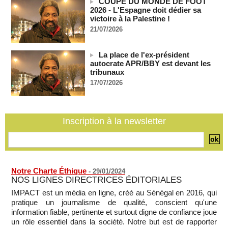
ont tué 300 enfants palestiniens (UNICEF)
COUPE DU MONDE DE FOOT
07/08/2026
-
2026 - L'Espagne doit dédier sa
victoire à la Palestine !
Guinée-Bissau - Première visite de la médiation sénégalaise
21/07/2026
après le sommet de la Cedeao
07/08/2026
-
La place de l'ex-président
Bénin: Patrice Talon élu président du Sénat, moins de trois
autocrate APR/BBY est devant les
mois après son départ du pouvoir
tribunaux
07/08/2026
-
17/07/2026
Mali-Algérie : le PM Maïga affirme qu’il n’y a « aucune
rupture diplomatique » entre les 2 pays
07/08/2026
-
Inscription à la newsletter
Journaliste libanaise tuée par Israël : Amnesty France
demande une enquête pour crime de guerre
07/08/2026
-
Notre Charte Éthique
-
29/01/2024
NOS LIGNES DIRECTRICES ÉDITORIALES
IMPACT est un média en ligne, créé au Sénégal en 2016, qui
pratique un journalisme de qualité, conscient qu'une
information fiable, pertinente et surtout digne de confiance joue
un rôle essentiel dans la société. Notre but est de rapporter