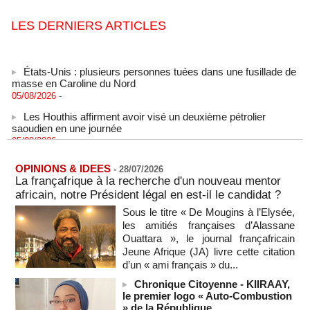
LES DERNIERS ARTICLES
États-Unis : plusieurs personnes tuées dans une fusillade de
masse en Caroline du Nord
05/08/2026
-
Les Houthis affirment avoir visé un deuxième pétrolier
saoudien en une journée
05/08/2026
-
Les Houthis affirment avoir visé un deuxième pétrolier
saoudien en une journée
OPINIONS & IDEES
-
28/07/2026
05/08/2026
-
La françafrique à la recherche d'un nouveau mentor
africain, notre Président légal en est-il le candidat ?
Après la France et Ouattara, comment la CEDEAO sabote la
création d'une monnaie ouest-africaine unique
Sous le titre « De Mougins à l’Elysée,
05/08/2026
-
MOMO ALADJI
les amitiés françaises d’Alassane
Ouattara », le journal françafricain
La Banque mondiale accorde un prêt de 340 milliards de
Jeune Afrique (JA) livre cette citation
francs CFA au Sénégal pour divers projets
d’un « ami français » du...
05/08/2026
-
Chronique Citoyenne - KIIRAAY,
Election du SG de l’ONU : L'Afrique apparait comme la
le premier logo « Auto-Combustion
région qui affaiblit le principe de rotation régionale (Carlos
» de la République