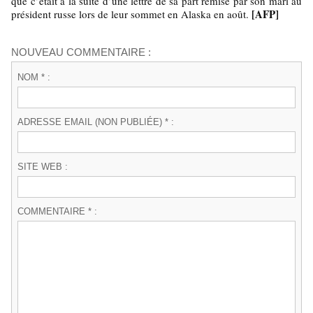
que c’était à la suite d’une lettre de sa part remise par son mari au
[AFP]
président russe lors de leur sommet en Alaska en août.
NOUVEAU COMMENTAIRE :
NOM * :
ADRESSE EMAIL (NON PUBLIÉE) * :
SITE WEB :
COMMENTAIRE * :