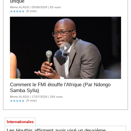
unique
Momo ALADJI | 05/08/2026 | 83 vues
(0 vote)
Comment le FMI étouffe l'Afrique (Par Ndongo
Samba Sylla)
Momo ALADJI | 17/07/2026 | 264 vues
(0 vote)
Internationales
Les Houthis affirment avoir visé un deuxième