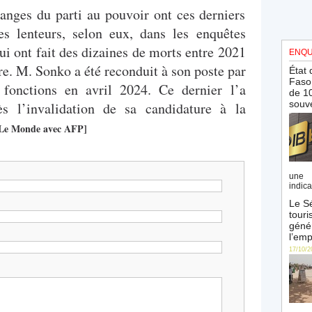
anges du parti au pouvoir ont ces derniers
s lenteurs, selon eux, dans les enquêtes
qui ont fait des dizaines de morts entre 2021
ENQU
ure. M. Sonko a été reconduit à son poste par
État 
Faso 
 fonctions en avril 2024. Ce dernier l’a
de 10
souve
s l’invalidation de sa candidature à la
Le Monde avec AFP]
une 
indica
Le Sé
touri
génér
l’emp
17/10/2