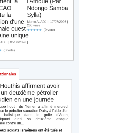
ent la
l'Afrique (Par
EAO
Ndongo Samba
te la
Sylla)
tion d'une
Momo ALADJI | 17/07/2026 |
266 vues
aie ouest-
(0 vote)
aine unique
DJI | 05/08/2026 |
(0 vote)
ationales
Houthis affirment avoir
 un deuxième pétrolier
dien en une journée
upe houthi du Yémen a affirmé mercredi
isé le pétrolier saoudien Daisy à l'aide d'un
le balistique dans le golfe d'Aden,
diquant ainsi sa deuxième attaque
ée contre un...
eux soldats israéliens ont été tués et