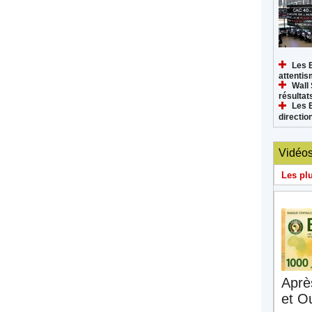
Les 
attenti
Wall 
résultat
Les 
directi
Vidéo
Les pl
Aprè
et O