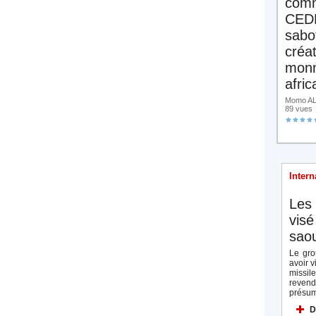
comm
CED
sabo
créa
monn
afric
Momo ALA
89 vues
Intern
Les 
visé
saou
Le gro
avoir v
missi
reven
présum
D