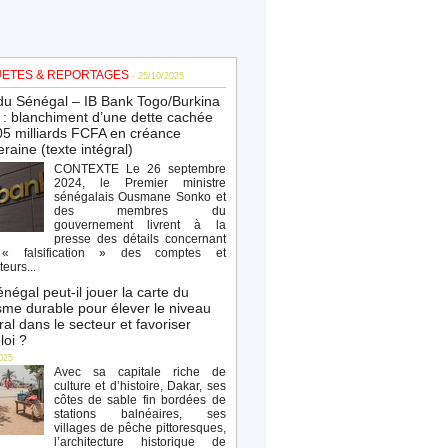
ETES & REPORTAGES
- 25/10/2025
du Sénégal – IB Bank Togo/Burkina
: blanchiment d’une dette cachée
5 milliards FCFA en créance
raine (texte intégral)
CONTEXTE Le 26 septembre
2024, le Premier ministre
sénégalais Ousmane Sonko et
des membres du
gouvernement livrent à la
presse des détails concernant
« falsification » des comptes et
teurs...
négal peut-il jouer la carte du
sme durable pour élever le niveau
al dans le secteur et favoriser
loi ?
025
Avec sa capitale riche de
culture et d’histoire, Dakar, ses
côtes de sable fin bordées de
stations balnéaires, ses
villages de pêche pittoresques,
l’architecture historique de