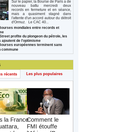
Sur le papier, la Bourse de Paris a de
nouveau battu mercredi deux
records en fermeture et en séance,
mais a quasiment stagné dans
l'attente d'un accord autour du détroit
d'Ormuz. Le CAC 40...
Bourses mondiales entre records et
sme
Street profite du plongeon du pétrole, les
s ajoutent de l'optimisme
Bourses européennes terminent sans
on commune
s
Les plus populaires
us récents
s la France
Comment le
uattara,
FMI étouffe