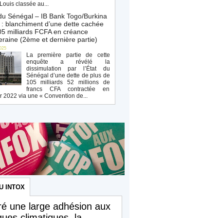
Louis classée au...
du Sénégal – IB Bank Togo/Burkina
: blanchiment d’une dette cachée
5 milliards FCFA en créance
raine (2ème et dernière partie)
025
La première partie de cette
enquête a révélé la
dissimulation par l’État du
Sénégal d’une dette de plus de
105 milliards 52 millions de
francs CFA contractée en
r 2022 via une « Convention de...
U INTOX
é une large adhésion aux
iques climatiques, la