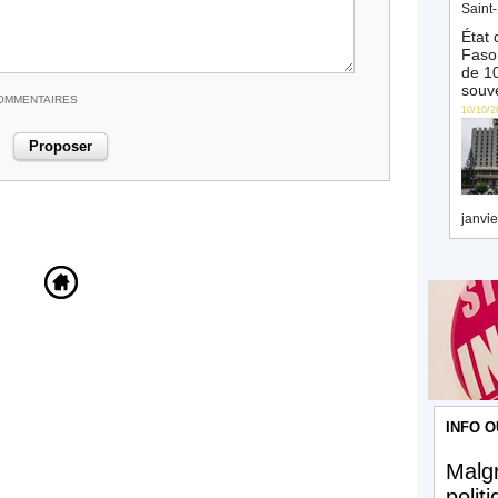
Saint-
État 
Faso 
de 10
souve
COMMENTAIRES
10/10/2
janvie
INFO O
Malgr
polit