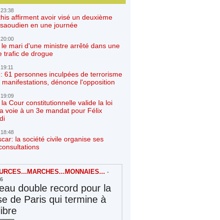
 23:38
his affirment avoir visé un deuxième
r saoudien en une journée
 20:00
 le mari d'une ministre arrêté dans une
e trafic de drogue
 19:11
: 61 personnes inculpées de terrorisme
 manifestations, dénonce l'opposition
 19:09
a Cour constitutionnelle valide la loi
la voie à un 3e mandat pour Félix
di
 18:48
ar: la société civile organise ses
consultations
RCES...MARCHES...MONNAIES...
-
26
au double record pour la
e de Paris qui termine à
libre