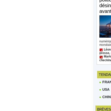
désin
avan
numéri
mondiale
Léon
presse, 
Mark 
checkin
TENDA
FRA
USA
CHIN
BRÈVES