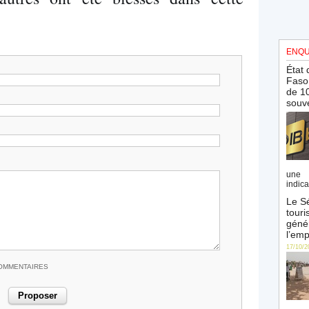
ENQU
État 
Faso 
de 10
souve
une 
indica
Le Sé
touri
génér
l’emp
17/10/2
COMMENTAIRES