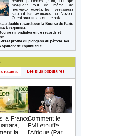
restent prudentes jeudi, l'Europe
marquant tout de même de
nouveaux records, les investisseurs
scrutant les avancées au Moyen-
Orient pour un accord de paix. ...
eau double record pour la Bourse de Paris
ne à l'équilibre
Bourses mondiales entre records et
sme
Street profite du plongeon du pétrole, les
s ajoutent de l'optimisme
s
Les plus populaires
us récents
s la France
Comment le
uattara,
FMI étouffe
ent la
l'Afrique (Par