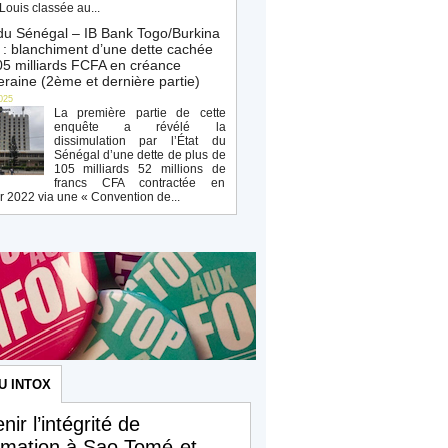
Louis classée au...
du Sénégal – IB Bank Togo/Burkina
: blanchiment d’une dette cachée
5 milliards FCFA en créance
raine (2ème et dernière partie)
025
La première partie de cette
enquête a révélé la
dissimulation par l’État du
Sénégal d’une dette de plus de
105 milliards 52 millions de
francs CFA contractée en
r 2022 via une « Convention de...
U INTOX
nir l’intégrité de
ormation à Sao Tomé-et-