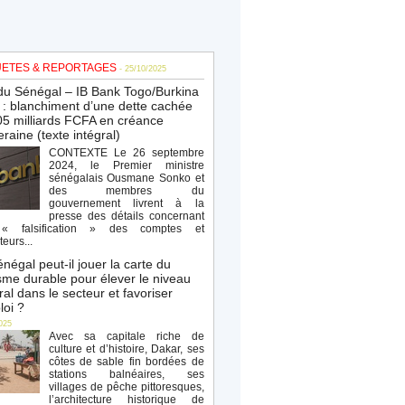
ETES & REPORTAGES
- 25/10/2025
du Sénégal – IB Bank Togo/Burkina
: blanchiment d’une dette cachée
5 milliards FCFA en créance
raine (texte intégral)
CONTEXTE Le 26 septembre
2024, le Premier ministre
sénégalais Ousmane Sonko et
des membres du
gouvernement livrent à la
presse des détails concernant
« falsification » des comptes et
teurs...
négal peut-il jouer la carte du
sme durable pour élever le niveau
al dans le secteur et favoriser
loi ?
025
Avec sa capitale riche de
culture et d’histoire, Dakar, ses
côtes de sable fin bordées de
stations balnéaires, ses
villages de pêche pittoresques,
l’architecture historique de