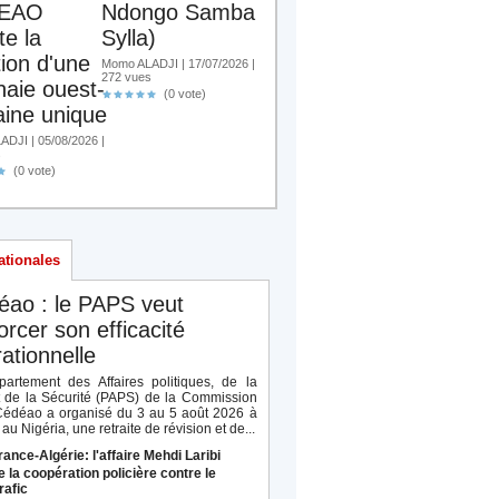
EAO
Ndongo Samba
te la
Sylla)
tion d'une
Momo ALADJI | 17/07/2026 |
272 vues
aie ouest-
(0 vote)
aine unique
DJI | 05/08/2026 |
s
(0 vote)
ationales
éao : le PAPS veut
orcer son efficacité
ationnelle
artement des Affaires politiques, de la
t de la Sécurité (PAPS) de la Commission
Cédéao a organisé du 3 au 5 août 2026 à
au Nigéria, une retraite de révision et de...
rance-Algérie: l'affaire Mehdi Laribi
e la coopération policière contre le
rafic