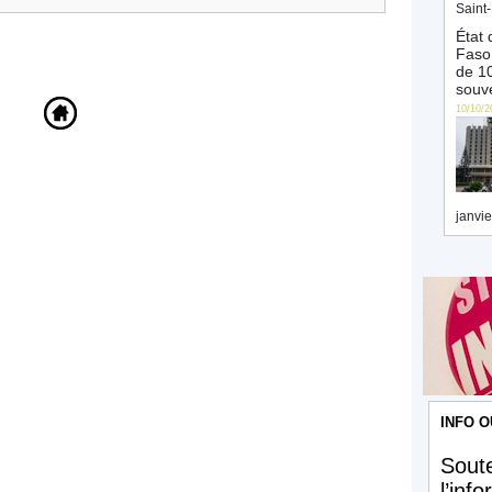
Saint-
État 
Faso 
de 10
souve
10/10/2
janvie
INFO O
Soute
l’inf