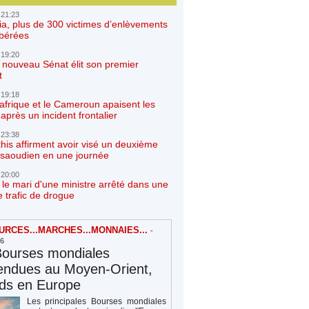
 21:23
ia, plus de 300 victimes d’enlèvements
ibérées
 19:20
e nouveau Sénat élit son premier
t
 19:18
afrique et le Cameroun apaisent les
après un incident frontalier
 23:38
his affirment avoir visé un deuxième
r saoudien en une journée
 20:00
 le mari d'une ministre arrêté dans une
e trafic de drogue
RCES...MARCHES...MONNAIES...
-
26
Bourses mondiales
endues au Moyen-Orient,
rds en Europe
Les principales Bourses mondiales