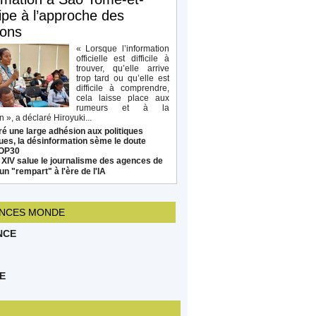
ipe à l’approche des
ions
« Lorsque l’information
officielle est difficile à
trouver, qu’elle arrive
trop tard ou qu’elle est
difficile à comprendre,
cela laisse place aux
rumeurs et à la
 », a déclaré Hiroyuki...
é une large adhésion aux politiques
ues, la désinformation sème le doute
COP30
 XIV salue le journalisme des agences de
un "rempart" à l'ère de l'IA
NCES MONDE
NCE
E