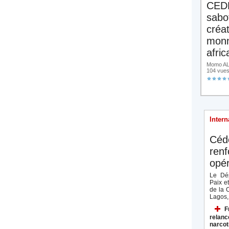
CED
sabo
créa
monn
afric
Momo ALA
104 vue
Intern
Céd
renf
opér
Le Dép
Paix e
de la 
Lagos, 
F
relanc
narcot