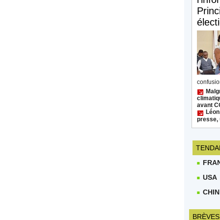
Princ
élect
confusion
Malgr
climatiq
avant 
Léon
presse, 
TENDA
FRA
USA
CHIN
BRÈVES