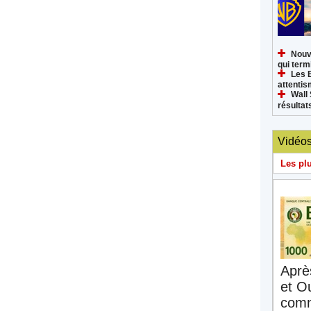
Nouv
qui termi
Les 
attenti
Wall 
résultat
Vidéo
Les pl
Aprè
et O
comm