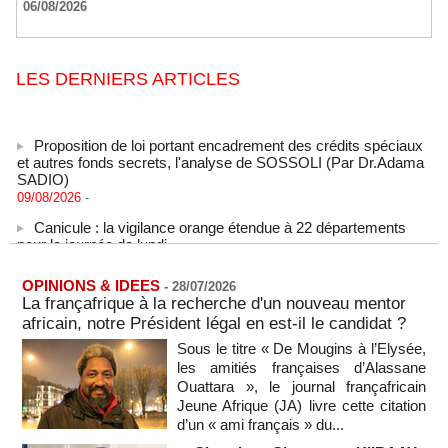
06/08/2026
LES DERNIERS ARTICLES
Proposition de loi portant encadrement des crédits spéciaux
et autres fonds secrets, l'analyse de SOSSOLI (Par Dr.Adama
SADIO)
09/08/2026
-
Canicule : la vigilance orange étendue à 22 départements
pour la journée de lundi
09/08/2026
-
États-Unis : le cancer de l’ancien président américain Joe
OPINIONS & IDEES
-
28/07/2026
Biden s’est aggravé, annonce son fils
La françafrique à la recherche d'un nouveau mentor
09/08/2026
-
africain, notre Président légal en est-il le candidat ?
Des échanges de frappes font cinq morts en Ukraine et en
Sous le titre « De Mougins à l’Elysée,
Russie
les amitiés françaises d’Alassane
09/08/2026
-
Ouattara », le journal françafricain
Jeune Afrique (JA) livre cette citation
L'Iran exige pour rouvrir Ormuz que les Etats-Unis acceptent
d’un « ami français » du...
"toutes" ses conditions
09/08/2026
-