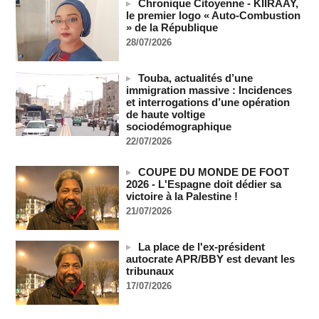
Chronique Citoyenne - KIIRAAY,
le premier logo « Auto-Combustion
Iran : « aucune négociation directe » en cours avec les
» de la République
États-Unis
28/07/2026
09/08/2026
-
Chine : plus d’un million de personnes évacuées avant
l’arrivée du typhon Dolphin
Touba, actualités d’une
immigration massive : Incidences
09/08/2026
-
et interrogations d’une opération
un ancien colistier du Rassemblement national écroué pour
de haute voltige
le meurtre présumé de son ex-compagne
sociodémographique
09/08/2026
-
22/07/2026
ENTRETIEN EXCLUSIF – Boubacar Boris Diop : « Dans le
Sahel, l’enjeu n’est pas la lutte pour la démocratie mais la
COUPE DU MONDE DE FOOT
résistance à des puissances décidées à semer le chaos »
2026 - L'Espagne doit dédier sa
(Partie 2 & fin)
victoire à la Palestine !
MOMAR DIENG
09/08/2026
-
21/07/2026
Les Émirats arabes unis annoncent que l'Iran a ciblé l'un de
leurs navires avec un missile dans le détroit d'Ormuz
La place de l'ex-président
08/08/2026
-
autocrate APR/BBY est devant les
tribunaux
Le bilan des décès liés à la « migration massive » vers
17/07/2026
Ceuta s'élève désormais à 14 personnes, selon une autorité
marocaine :
08/08/2026
-