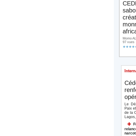
CED
sabo
créa
monn
afric
Momo ALA
97 vues
Intern
Céd
renf
opér
Le Dép
Paix e
de la 
Lagos, 
F
relanc
narcot