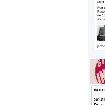
Saint-
État 
Faso 
de 10
souve
10/10/2
janvie
INFO O
Soute
l’inf