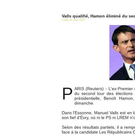
Valls qualifié, Hamon éliminé du se
Lundi 12 Juin 2017
P
ARIS (Reuters) - L'ex-Premier 
du second tour des élections lé
présidentielle, Benoît Hamon,
dimanche.
Dans l'Essonne, Manuel Valls est en b
son fief d'Évry, où ni le PS ni LREM n'
Selon des résultats partiels, il a re
face à la candidate Les Républicains 