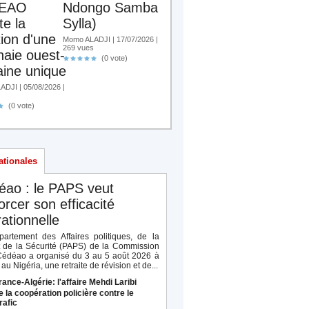
EAO
Ndongo Samba
te la
Sylla)
tion d'une
Momo ALADJI | 17/07/2026 |
269 vues
aie ouest-
(0 vote)
aine unique
DJI | 05/08/2026 |
(0 vote)
ationales
éao : le PAPS veut
orcer son efficacité
ationnelle
artement des Affaires politiques, de la
t de la Sécurité (PAPS) de la Commission
Cédéao a organisé du 3 au 5 août 2026 à
au Nigéria, une retraite de révision et de...
rance-Algérie: l'affaire Mehdi Laribi
e la coopération policière contre le
rafic