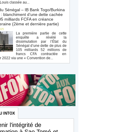
Louis classée au...
du Sénégal – IB Bank Togo/Burkina
: blanchiment d’une dette cachée
5 milliards FCFA en créance
raine (2ème et dernière partie)
025
La première partie de cette
enquête a révélé la
dissimulation par l’État du
Sénégal d’une dette de plus de
105 milliards 52 millions de
francs CFA contractée en
r 2022 via une « Convention de...
U INTOX
nir l’intégrité de
ormation à Sao Tomé-et-