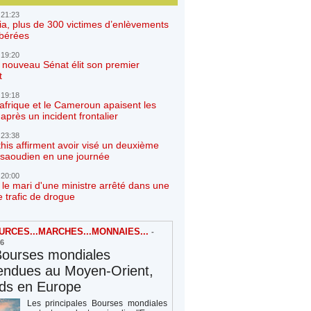
 21:23
ia, plus de 300 victimes d’enlèvements
ibérées
 19:20
e nouveau Sénat élit son premier
t
 19:18
afrique et le Cameroun apaisent les
après un incident frontalier
 23:38
his affirment avoir visé un deuxième
r saoudien en une journée
 20:00
 le mari d'une ministre arrêté dans une
e trafic de drogue
RCES...MARCHES...MONNAIES...
-
26
Bourses mondiales
endues au Moyen-Orient,
rds en Europe
Les principales Bourses mondiales