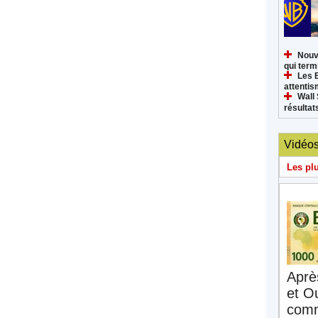
Nouv
qui termi
Les 
attenti
Wall 
résultat
Vidéo
Les pl
Aprè
et O
comm