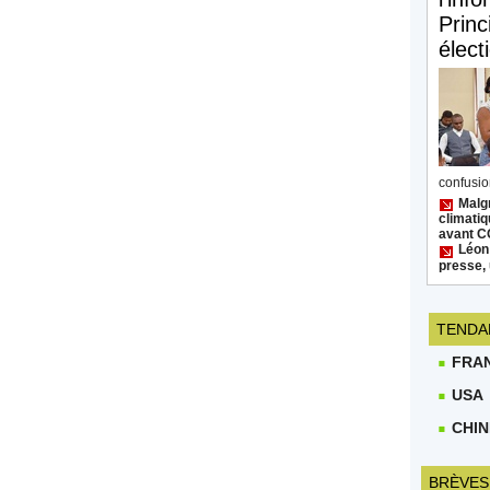
Princ
élect
confusion
Malgr
climatiq
avant 
Léon
presse, 
TENDA
FRA
USA
CHIN
BRÈVES