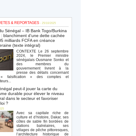
ETES & REPORTAGES
- 25/10/2025
du Sénégal – IB Bank Togo/Burkina
: blanchiment d’une dette cachée
5 milliards FCFA en créance
raine (texte intégral)
CONTEXTE Le 26 septembre
2024, le Premier ministre
sénégalais Ousmane Sonko et
des membres du
gouvernement livrent à la
presse des détails concernant
« falsification » des comptes et
teurs...
négal peut-il jouer la carte du
sme durable pour élever le niveau
al dans le secteur et favoriser
loi ?
025
Avec sa capitale riche de
culture et d’histoire, Dakar, ses
côtes de sable fin bordées de
stations balnéaires, ses
villages de pêche pittoresques,
l’architecture historique de