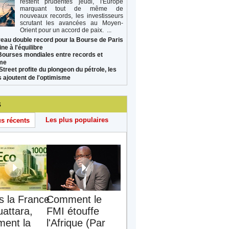
restent prudentes jeudi, l'Europe
marquant tout de même de
nouveaux records, les investisseurs
scrutant les avancées au Moyen-
Orient pour un accord de paix. ...
eau double record pour la Bourse de Paris
ne à l'équilibre
Bourses mondiales entre records et
sme
Street profite du plongeon du pétrole, les
s ajoutent de l'optimisme
s
Les plus populaires
us récents
s la France
Comment le
uattara,
FMI étouffe
ent la
l'Afrique (Par