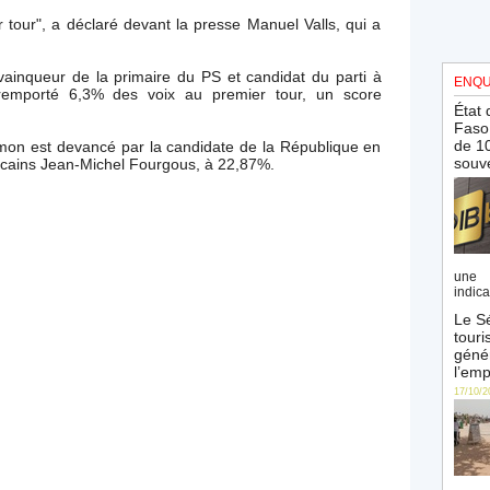
r tour", a déclaré devant la presse Manuel Valls, qui a
.
vainqueur de la primaire du PS et candidat du parti à
ENQU
ait remporté 6,3% des voix au premier tour, un score
État 
Faso 
de 10
amon est devancé par la candidate de la République en
souve
icains Jean-Michel Fourgous, à 22,87%.
une 
indica
Le Sé
touri
génér
l’emp
17/10/2