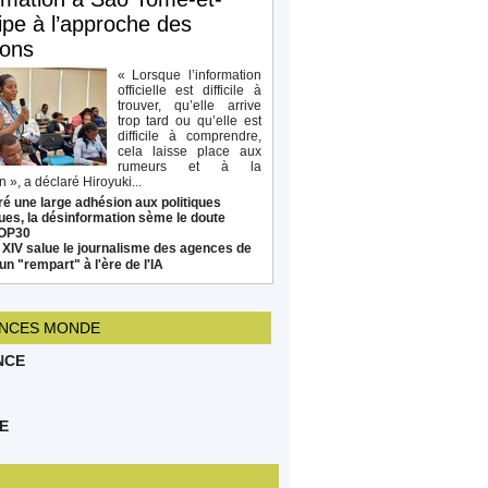
ipe à l’approche des
ions
« Lorsque l’information
officielle est difficile à
trouver, qu’elle arrive
trop tard ou qu’elle est
difficile à comprendre,
cela laisse place aux
rumeurs et à la
 », a déclaré Hiroyuki...
é une large adhésion aux politiques
ues, la désinformation sème le doute
COP30
 XIV salue le journalisme des agences de
un "rempart" à l'ère de l'IA
NCES MONDE
NCE
E