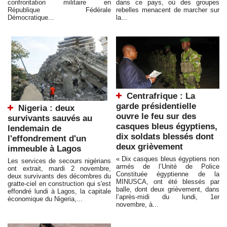
confrontation militaire en
dans ce pays, où des groupes
République Fédérale
rebelles menacent de marcher sur
Démocratique...
la...
Centrafrique : La
garde présidentielle
Nigeria : deux
ouvre le feu sur des
survivants sauvés au
casques bleus égyptiens,
lendemain de
dix soldats blessés dont
l'effondrement d'un
deux grièvement
immeuble à Lagos
« Dix casques bleus égyptiens non
Les services de secours nigérians
armés de l’Unité de Police
ont extrait, mardi 2 novembre,
Constituée égyptienne de la
deux survivants des décombres du
MINUSCA, ont été blessés par
gratte-ciel en construction qui s'est
balle, dont deux grièvement, dans
effondré lundi à Lagos, la capitale
l’après-midi du lundi, 1er
économique du Nigeria,...
novembre, à...