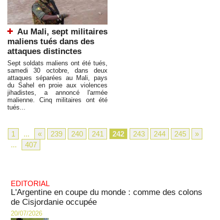
Au Mali, sept militaires
maliens tués dans des
attaques distinctes
Sept soldats maliens ont été tués,
samedi 30 octobre, dans deux
attaques séparées au Mali, pays
du Sahel en proie aux violences
jihadistes, a annoncé l'armée
malienne. Cinq militaires ont été
tués...
1
...
«
239
240
241
242
243
244
245
»
...
407
EDITORIAL
L'Argentine en coupe du monde : comme des colons
de Cisjordanie occupée
20/07/2026