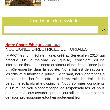
région qui affaiblit le principe de rotation régionale (Carlos
Lopez)
05/08/2026
-
L’UE débloque 1,4 milliard d’euros de profits d’avoirs russes
Inscription à la newsletter
gelés pour financer l’Ukraine
05/08/2026
-
Notre Charte Éthique
-
29/01/2024
NOS LIGNES DIRECTRICES ÉDITORIALES
IMPACT est un média en ligne, créé au Sénégal en 2016, qui
pratique un journalisme de qualité, conscient qu'une
information fiable, pertinente et surtout digne de confiance joue
un rôle essentiel dans la société. Notre but est de rapporter
les faits et d’informer le public. Ce faisant, nous cherchons à
respecter les libertés qu’offrent la démocratie, les droits de la
personne et la pluralité d’opinions. Nous sommes conscients
qu’un tel pouvoir s’accompagne de responsabilités et nous
cherchons à nous assurer que nos journalistes se comportent
de façon professionnelle,tout en protégeant leur...