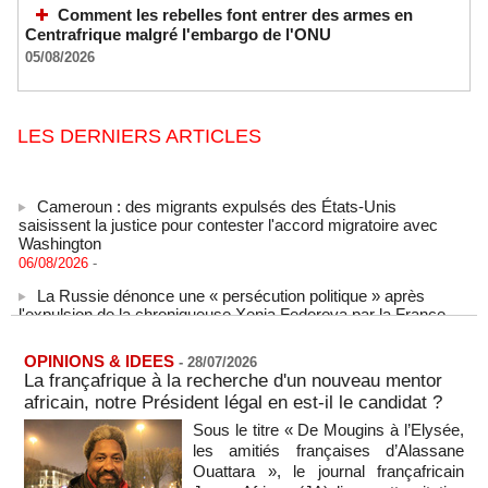
Comment les rebelles font entrer des armes en
Centrafrique malgré l'embargo de l'ONU
05/08/2026
LES DERNIERS ARTICLES
Cameroun : des migrants expulsés des États-Unis
saisissent la justice pour contester l'accord migratoire avec
Washington
06/08/2026
-
La Russie dénonce une « persécution politique » après
l'expulsion de la chroniqueuse Xenia Fedorova par la France
06/08/2026
-
Le Rhin s'assèche, l'industrie allemande en quête de
OPINIONS & IDEES
-
28/07/2026
solutions
La françafrique à la recherche d'un nouveau mentor
06/08/2026
-
africain, notre Président légal en est-il le candidat ?
La Corée du Nord a tiré un missile balistique en direction de
Sous le titre « De Mougins à l’Elysée,
la mer du Japon, selon l'armée sud-coréenne
les amitiés françaises d’Alassane
06/08/2026
-
Ouattara », le journal françafricain