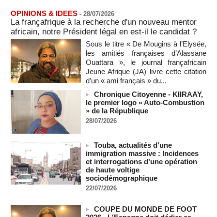
Au Nigeria, plus de 300 victimes d’enlèvements ont été
OPINIONS & IDEES
-
28/07/2026
libérées
La françafrique à la recherche d'un nouveau mentor
06/08/2026
-
africain, notre Président légal en est-il le candidat ?
Au Nigeria, plus de 300 victimes d’enlèvements ont été
Sous le titre « De Mougins à l’Elysée,
libérées
les amitiés françaises d’Alassane
06/08/2026
-
Ouattara », le journal françafricain
Jeune Afrique (JA) livre cette citation
Soutenir l’intégrité de l’information à Sao Tomé-et-Principe à
d’un « ami français » du...
l’approche des élections
06/08/2026
-
Chronique Citoyenne - KIIRAAY,
le premier logo « Auto-Combustion
Taïwan bloque un pont stratégique lors de la simulation d'une
» de la République
invasion par la Chine
28/07/2026
06/08/2026
-
Les Bourses mondiales suspendues au Moyen-Orient,
Touba, actualités d’une
records en Europe
immigration massive : Incidences
06/08/2026
-
et interrogations d’une opération
Soudan du Sud : Les avocats de Riek Machar sollicitent un
de haute voltige
accès à leur client avant la prochaine audience
sociodémographique
06/08/2026
-
22/07/2026
France-Algérie: l'affaire Mehdi Laribi relance la coopération
policière contre le narcotrafic
COUPE DU MONDE DE FOOT