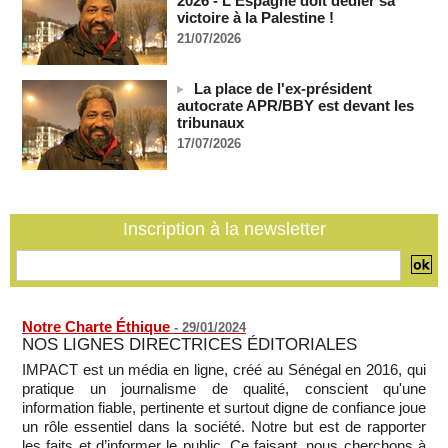
2026 - L'Espagne doit dédier sa
06/08/2026
-
victoire à la Palestine !
Guinée : l'absence du président Doumbouya ravive les
21/07/2026
tensions politiques
06/08/2026
-
La place de l'ex-président
Bénin: le nouveau Sénat élit son premier président
autocrate APR/BBY est devant les
06/08/2026
-
tribunaux
La Centrafrique et le Cameroun apaisent les tensions après
17/07/2026
un incident frontalier
06/08/2026
-
Inscription à la newsletter
Notre Charte Éthique
-
29/01/2024
NOS LIGNES DIRECTRICES ÉDITORIALES
IMPACT est un média en ligne, créé au Sénégal en 2016, qui
pratique un journalisme de qualité, conscient qu'une
information fiable, pertinente et surtout digne de confiance joue
un rôle essentiel dans la société. Notre but est de rapporter
les faits et d’informer le public. Ce faisant, nous cherchons à