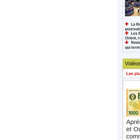
La B
poursuit
Les 
Orient, 
Nouv
qui termi
Vidéo
Les pl
Aprè
et O
comm