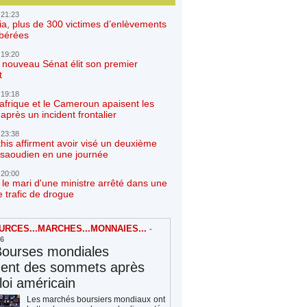
 21:23
ia, plus de 300 victimes d’enlèvements
ibérées
 19:20
e nouveau Sénat élit son premier
t
 19:18
afrique et le Cameroun apaisent les
après un incident frontalier
 23:38
his affirment avoir visé un deuxième
r saoudien en une journée
 20:00
 le mari d'une ministre arrêté dans une
e trafic de drogue
RCES...MARCHES...MONNAIES...
-
26
Bourses mondiales
hent des sommets après
loi américain
Les marchés boursiers mondiaux ont