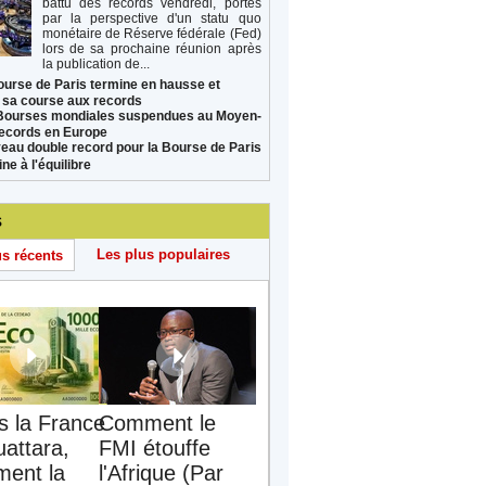
battu des records vendredi, portés
par la perspective d'un statu quo
monétaire de Réserve fédérale (Fed)
lors de sa prochaine réunion après
la publication de...
ourse de Paris termine en hausse et
 sa course aux records
Bourses mondiales suspendues au Moyen-
records en Europe
eau double record pour la Bourse de Paris
ne à l'équilibre
s
Les plus populaires
us récents
s la France
Comment le
uattara,
FMI étouffe
ent la
l'Afrique (Par