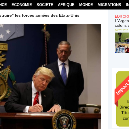
NCE
ECONOMIE
SOCIETE
AFRIQUE
MONDE
MIGRATIONS
I
truire" les forces armées des Etats-Unis
EDITORI
L'Argen
colons 
20/07/2026