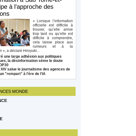
ipe à l’approche des
ions
« Lorsque l’information
officielle est difficile à
trouver, qu’elle arrive
trop tard ou qu’elle est
difficile à comprendre,
cela laisse place aux
rumeurs et à la
 », a déclaré Hiroyuki...
é une large adhésion aux politiques
ues, la désinformation sème le doute
COP30
 XIV salue le journalisme des agences de
un "rempart" à l'ère de l'IA
NCES MONDE
NCE
E