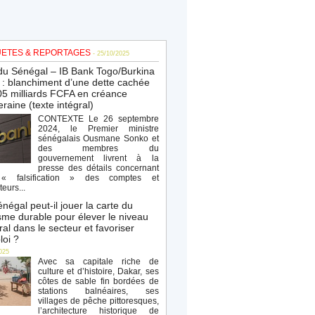
ETES & REPORTAGES
- 25/10/2025
du Sénégal – IB Bank Togo/Burkina
: blanchiment d’une dette cachée
5 milliards FCFA en créance
raine (texte intégral)
CONTEXTE Le 26 septembre
2024, le Premier ministre
sénégalais Ousmane Sonko et
des membres du
gouvernement livrent à la
presse des détails concernant
« falsification » des comptes et
teurs...
négal peut-il jouer la carte du
sme durable pour élever le niveau
al dans le secteur et favoriser
loi ?
025
Avec sa capitale riche de
culture et d’histoire, Dakar, ses
côtes de sable fin bordées de
stations balnéaires, ses
villages de pêche pittoresques,
l’architecture historique de