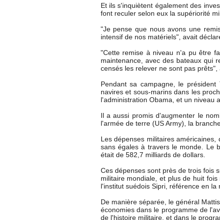
Et ils s'inquiètent également des inve
font reculer selon eux la supériorité mi
"Je pense que nous avons une remis
intensif de nos matériels", avait décla
"Cette remise à niveau n'a pu être 
maintenance, avec des bateaux qui r
censés les relever ne sont pas prêts", a
Pendant sa campagne, le président 
navires et sous-marins dans les proch
l'administration Obama, et un niveau 
Il a aussi promis d'augmenter le no
l'armée de terre (US Army), la branche
Les dépenses militaires américaines, 
sans égales à travers le monde. Le 
était de 582,7 milliards de dollars.
Ces dépenses sont près de trois fois 
militaire mondiale, et plus de huit foi
l'institut suédois Sipri, référence en la
De manière séparée, le général Matti
économies dans le programme de l'avi
de l'histoire militaire, et dans le pro