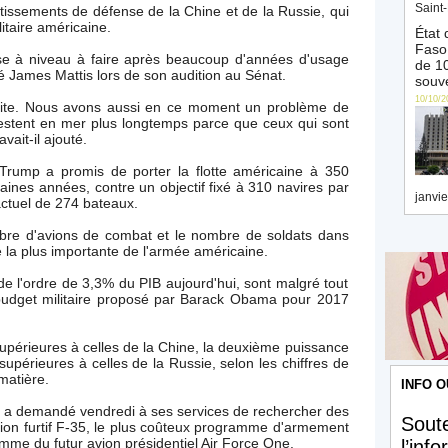
Saint-
stissements de défense de la Chine et de la Russie, qui
litaire américaine.
État 
Faso 
e à niveau à faire après beaucoup d'années d'usage
de 10
ré James Mattis lors de son audition au Sénat.
souve
10/10/2
faite. Nous avons aussi en ce moment un problème de
estent en mer plus longtemps parce que ceux qui sont
vait-il ajouté.
Trump a promis de porter la flotte américaine à 350
aines années, contre un objectif fixé à 310 navires par
janvie
actuel de 274 bateaux.
mbre d'avions de combat et le nombre de soldats dans
 la plus importante de l'armée américaine.
de l'ordre de 3,3% du PIB aujourd'hui, sont malgré tout
budget militaire proposé par Barack Obama pour 2017
supérieures à celles de la Chine, la deuxième puissance
s supérieures à celles de la Russie, selon les chiffres de
 matière.
INFO O
s a demandé vendredi à ses services de rechercher des
Soute
on furtif F-35, le plus coûteux programme d'armement
gramme du futur avion présidentiel Air Force One.
l’inf