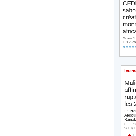
CED
sabo
créa
monn
afric
Momo ALA
114 vues
Intern
Mali
affi
rupt
les 
Le Prem
Abdoul
Bamak
diplom
soulign
E