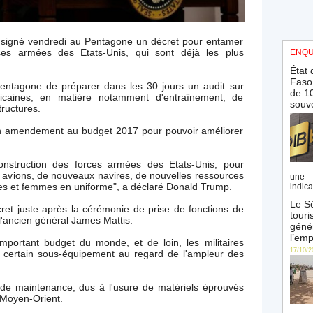
 signé vendredi au Pentagone un décret pour entamer
rces armées des Etats-Unis, qui sont déjà les plus
ENQU
État 
Faso 
tagone de préparer dans les 30 jours un audit sur
de 10
ricaines, en matière notamment d'entraînement, de
souve
ructures.
n amendement au budget 2017 pour pouvoir améliorer
construction des forces armées des Etats-Unis, pour
avions, de nouveaux navires, de nouvelles ressources
une 
es et femmes en uniforme", a déclaré Donald Trump.
indica
Le Sé
ret juste après la cérémonie de prise de fonctions de
touri
l'ancien général James Mattis.
génér
l’emp
mportant budget du monde, et de loin, les militaires
17/10/2
n certain sous-équipement au regard de l'ampleur des
 de maintenance, dus à l'usure de matériels éprouvés
 Moyen-Orient.