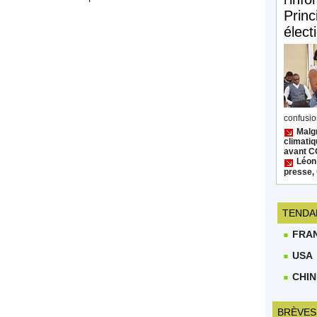
Princ
élect
confusion
Malgr
climatiq
avant 
Léon
presse, 
TENDA
FRA
USA
CHIN
BRÈVES