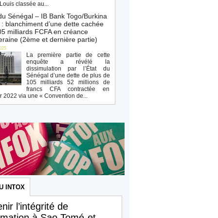
Louis classée au...
du Sénégal – IB Bank Togo/Burkina
: blanchiment d’une dette cachée
5 milliards FCFA en créance
raine (2ème et dernière partie)
025
La première partie de cette
enquête a révélé la
dissimulation par l’État du
Sénégal d’une dette de plus de
105 milliards 52 millions de
francs CFA contractée en
r 2022 via une « Convention de...
U INTOX
nir l’intégrité de
ormation à Sao Tomé-et-