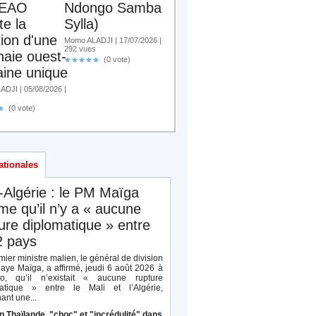
EAO
Ndongo Samba
te la
Sylla)
tion d'une
Momo ALADJI | 17/07/2026 |
292 vues
aie ouest-
(0 vote)
aine unique
DJI | 05/08/2026 |
(0 vote)
ationales
-Algérie : le PM Maïga
rme qu’il n’y a « aucune
ure diplomatique » entre
2 pays
ier ministre malien, le général de division
aye Maïga, a affirmé, jeudi 6 août 2026 à
o, qu’il n’existait « aucune rupture
atique » entre le Mali et l’Algérie,
ant une...
n Thaïlande, "choc" et "incrédulité" dans