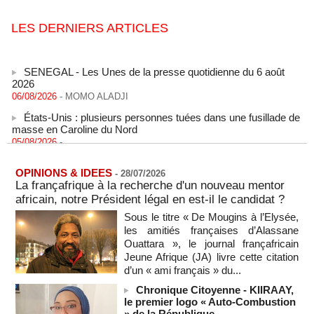
LES DERNIERS ARTICLES
SENEGAL - Les Unes de la presse quotidienne du 6 août
2026
06/08/2026
-
MOMO ALADJI
États-Unis : plusieurs personnes tuées dans une fusillade de
masse en Caroline du Nord
05/08/2026
-
Les Houthis affirment avoir visé un deuxième pétrolier
saoudien en une journée
OPINIONS & IDEES
-
28/07/2026
05/08/2026
-
La françafrique à la recherche d'un nouveau mentor
africain, notre Président légal en est-il le candidat ?
Les Houthis affirment avoir visé un deuxième pétrolier
saoudien en une journée
Sous le titre « De Mougins à l’Elysée,
05/08/2026
-
les amitiés françaises d’Alassane
Ouattara », le journal françafricain
Après la France et Ouattara, comment la CEDEAO sabote la
création d'une monnaie ouest-africaine unique
Jeune Afrique (JA) livre cette citation
05/08/2026
-
MOMO ALADJI
d’un « ami français » du...
La Banque mondiale accorde un prêt de 220,71 milliards de
Chronique Citoyenne - KIIRAAY,
francs CFA au Sénégal à travers trois accords de financement
le premier logo « Auto-Combustion
» de la République