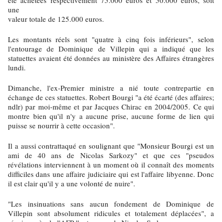
été achetées respectivement 75.000 euros et 50.000 euros, soit
une
valeur totale de 125.000 euros.
Les montants réels sont "quatre à cinq fois inférieurs", selon
l'entourage de Dominique de Villepin qui a indiqué que les
statuettes avaient été données au ministère des Affaires étrangères
lundi.
Dimanche, l'ex-Premier ministre a nié toute contrepartie en
échange de ces statuettes. Robert Bourgi "a été écarté (des affaires;
ndlr) par moi-même et par Jacques Chirac en 2004/2005. Ce qui
montre bien qu'il n'y a aucune prise, aucune forme de lien qui
puisse se nourrir à cette occasion".
Il a aussi contrattaqué en soulignant que "Monsieur Bourgi est un
ami de 40 ans de Nicolas Sarkozy" et que ces "pseudos
révélations interviennent à un moment où il connaît des moments
difficiles dans une affaire judiciaire qui est l'affaire libyenne. Donc
il est clair qu'il y a une volonté de nuire".
"Les insinuations sans aucun fondement de Dominique de
Villepin sont absolument ridicules et totalement déplacées", a