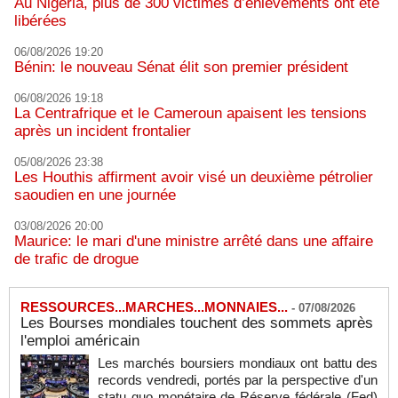
Au Nigeria, plus de 300 victimes d’enlèvements ont été
libérées
06/08/2026 19:20
Bénin: le nouveau Sénat élit son premier président
06/08/2026 19:18
La Centrafrique et le Cameroun apaisent les tensions
après un incident frontalier
05/08/2026 23:38
Les Houthis affirment avoir visé un deuxième pétrolier
saoudien en une journée
03/08/2026 20:00
Maurice: le mari d'une ministre arrêté dans une affaire
de trafic de drogue
RESSOURCES...MARCHES...MONNAIES...
-
07/08/2026
Les Bourses mondiales touchent des sommets après
l'emploi américain
Les marchés boursiers mondiaux ont battu des
records vendredi, portés par la perspective d'un
statu quo monétaire de Réserve fédérale (Fed)