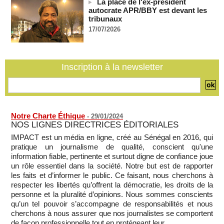
La place de l'ex-président
07/08/2026
-
autocrate APR/BBY est devant les
tribunaux
Guinée-Bissau - Première visite de la médiation sénégalaise
après le sommet de la Cedeao
17/07/2026
07/08/2026
-
Bénin: Patrice Talon élu président du Sénat, moins de trois
mois après son départ du pouvoir
Inscription à la newsletter
07/08/2026
-
Mali-Algérie : le PM Maïga affirme qu’il n’y a « aucune
rupture diplomatique » entre les 2 pays
07/08/2026
-
Notre Charte Éthique
-
29/01/2024
NOS LIGNES DIRECTRICES ÉDITORIALES
IMPACT est un média en ligne, créé au Sénégal en 2016, qui
pratique un journalisme de qualité, conscient qu'une
information fiable, pertinente et surtout digne de confiance joue
un rôle essentiel dans la société. Notre but est de rapporter
les faits et d’informer le public. Ce faisant, nous cherchons à
respecter les libertés qu’offrent la démocratie, les droits de la
personne et la pluralité d’opinions. Nous sommes conscients
qu’un tel pouvoir s’accompagne de responsabilités et nous
cherchons à nous assurer que nos journalistes se comportent
de façon professionnelle,tout en protégeant leur...