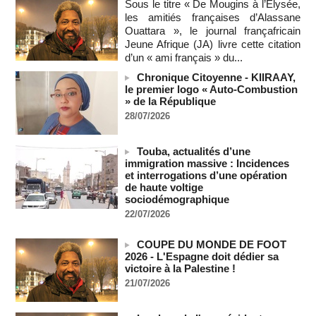
08/08/2026
-
Sous le titre « De Mougins à l’Elysée,
les amitiés françaises d’Alassane
Sénégal - Une revue de presse du 8 août 2026 (Par IA)
Ouattara », le journal françafricain
08/08/2026
-
MOMO ALADJI
Jeune Afrique (JA) livre cette citation
SENEGAL - Les Unes de la presse quotidienne du 8/9 août
d’un « ami français » du...
2026
Chronique Citoyenne - KIIRAAY,
08/08/2026
-
MOMO ALADJI
le premier logo « Auto-Combustion
» de la République
A Ceuta, les enfants migrants risquent d'être victimes de
maltraitance et d'exploitation, avertissent des ONG
28/07/2026
07/08/2026
-
Les Bourses mondiales touchent des sommets après
Touba, actualités d’une
l'emploi américain
immigration massive : Incidences
07/08/2026
-
et interrogations d’une opération
de haute voltige
"Construction de la Grande Côte D'ivoire" : Le Président
sociodémographique
Alassane Ouattara appelle à la contribution de toutes les forces
22/07/2026
vives de la nation
07/08/2026
-
COUPE DU MONDE DE FOOT
Polémique à l’Assemblée nationale : Yaël Braun-Pivet se dit
2026 - L'Espagne doit dédier sa
"dépassée" par les critiques concernant le nouveau pavillon
victoire à la Palestine !
07/08/2026
-
21/07/2026
Depuis le « cessez-le-feu » à Gaza, les forces israéliennes
ont tué 300 enfants palestiniens (UNICEF)