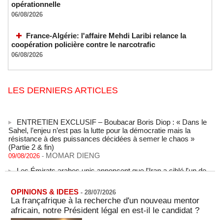
opérationnelle
06/08/2026
France-Algérie: l'affaire Mehdi Laribi relance la
coopération policière contre le narcotrafic
06/08/2026
LES DERNIERS ARTICLES
ENTRETIEN EXCLUSIF – Boubacar Boris Diop : « Dans le
Sahel, l’enjeu n’est pas la lutte pour la démocratie mais la
résistance à des puissances décidées à semer le chaos »
(Partie 2 & fin)
MOMAR DIENG
09/08/2026
-
Les Émirats arabes unis annoncent que l'Iran a ciblé l'un de
leurs navires avec un missile dans le détroit d'Ormuz
08/08/2026
-
OPINIONS & IDEES
-
28/07/2026
Le bilan des décès liés à la « migration massive » vers
La françafrique à la recherche d'un nouveau mentor
Ceuta s'élève désormais à 14 personnes, selon une autorité
africain, notre Président légal en est-il le candidat ?
marocaine :