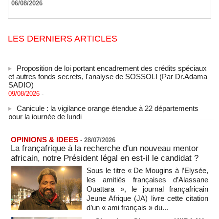
06/08/2026
LES DERNIERS ARTICLES
Proposition de loi portant encadrement des crédits spéciaux
et autres fonds secrets, l'analyse de SOSSOLI (Par Dr.Adama
SADIO)
09/08/2026
-
Canicule : la vigilance orange étendue à 22 départements
pour la journée de lundi
09/08/2026
-
États-Unis : le cancer de l’ancien président américain Joe
OPINIONS & IDEES
Biden s’est aggravé, annonce son fils
-
28/07/2026
La françafrique à la recherche d'un nouveau mentor
09/08/2026
-
africain, notre Président légal en est-il le candidat ?
Des échanges de frappes font cinq morts en Ukraine et en
Sous le titre « De Mougins à l’Elysée,
Russie
les amitiés françaises d’Alassane
09/08/2026
-
Ouattara », le journal françafricain
L'Iran exige pour rouvrir Ormuz que les Etats-Unis acceptent
Jeune Afrique (JA) livre cette citation
"toutes" ses conditions
d’un « ami français » du...
09/08/2026
-