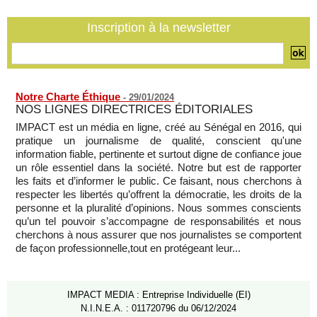
Sénégal - Une revue de presse du 8 août 2026 (Par IA)
08/08/2026
-
MOMO ALADJI
Inscription à la newsletter
SENEGAL - Les Unes de la presse quotidienne du 8/9 août
2026
08/08/2026
-
MOMO ALADJI
Notre Charte Éthique
-
29/01/2024
NOS LIGNES DIRECTRICES ÉDITORIALES
IMPACT est un média en ligne, créé au Sénégal en 2016, qui
pratique un journalisme de qualité, conscient qu'une
information fiable, pertinente et surtout digne de confiance joue
un rôle essentiel dans la société. Notre but est de rapporter
les faits et d’informer le public. Ce faisant, nous cherchons à
respecter les libertés qu’offrent la démocratie, les droits de la
personne et la pluralité d’opinions. Nous sommes conscients
qu’un tel pouvoir s’accompagne de responsabilités et nous
cherchons à nous assurer que nos journalistes se comportent
de façon professionnelle,tout en protégeant leur...
IMPACT MEDIA : Entreprise Individuelle (EI)
N.I.N.E.A. : 011720796 du 06/12/2024