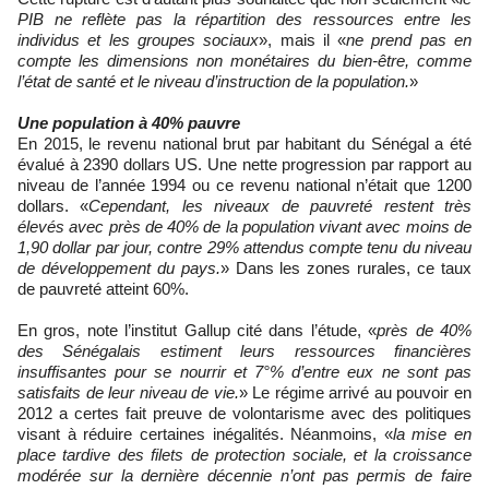
PIB ne reflète pas la répartition des ressources entre les
individus et les groupes sociaux
», mais il «
ne prend pas en
compte les dimensions non monétaires du bien-être, comme
l’état de santé et le niveau d’instruction de la population.
»
Une population à 40% pauvre
En 2015, le revenu national brut par habitant du Sénégal a été
évalué à 2390 dollars US. Une nette progression par rapport au
niveau de l’année 1994 ou ce revenu national n’était que 1200
dollars. «
Cependant, les niveaux de pauvreté restent très
élevés avec près de 40% de la population vivant avec moins de
1,90 dollar par jour, contre 29% attendus compte tenu du niveau
de développement du pays.
» Dans les zones rurales, ce taux
de pauvreté atteint 60%.
En gros, note l’institut Gallup cité dans l’étude, «
près de 40%
des Sénégalais estiment leurs ressources financières
insuffisantes pour se nourrir et 7°% d’entre eux ne sont pas
satisfaits de leur niveau de vie.
» Le régime arrivé au pouvoir en
2012 a certes fait preuve de volontarisme avec des politiques
visant à réduire certaines inégalités. Néanmoins, «
la mise en
place tardive des filets de protection sociale, et la croissance
modérée sur la dernière décennie n’ont pas permis de faire