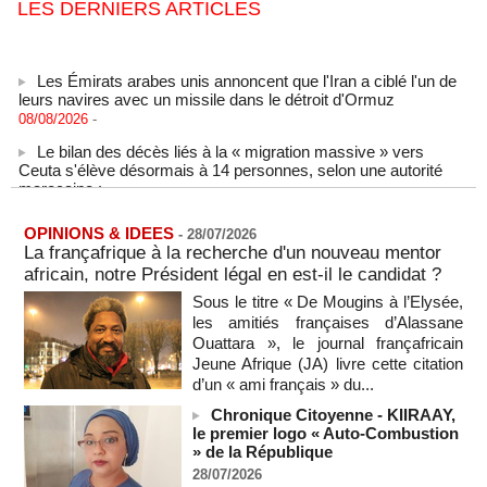
LES DERNIERS ARTICLES
Les Émirats arabes unis annoncent que l'Iran a ciblé l'un de
leurs navires avec un missile dans le détroit d'Ormuz
08/08/2026
-
Le bilan des décès liés à la « migration massive » vers
Ceuta s'élève désormais à 14 personnes, selon une autorité
marocaine :
08/08/2026
-
Sénégal - Une revue de presse du 8 août 2026 (Par IA)
OPINIONS & IDEES
-
28/07/2026
08/08/2026
-
MOMO ALADJI
La françafrique à la recherche d'un nouveau mentor
africain, notre Président légal en est-il le candidat ?
SENEGAL - Les Unes de la presse quotidienne du 8/9 août
2026
Sous le titre « De Mougins à l’Elysée,
08/08/2026
-
MOMO ALADJI
les amitiés françaises d’Alassane
Ouattara », le journal françafricain
A Ceuta, les enfants migrants risquent d'être victimes de
Jeune Afrique (JA) livre cette citation
maltraitance et d'exploitation, avertissent des ONG
d’un « ami français » du...
07/08/2026
-
Chronique Citoyenne - KIIRAAY,
Les Bourses mondiales touchent des sommets après
le premier logo « Auto-Combustion
l'emploi américain
» de la République
07/08/2026
-
28/07/2026