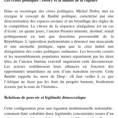
Les crises politiques : Dobry et la fluidité de la rupture
Dans sa sociologie des crises politiques, Michel Dobry met en
exergue le concept de fluidité politique, caractérisé par une
désectorisation des espaces sociaux et un brouillage des règles de
la compétition. La vitesse de la séquence sénégalaise est un cas
d’école
: en quatre jours, l’ancien Premier ministre, destitué, renaît
politiquement en tant que deuxième personnalité de la
République. L’opposition parlementaire a dénoncé une mascarade
et une anomalie juridique, signe que la crise induit une
dérégulation des codes politiques ordinaires. Les boycotts croisés
et les rassemblements populaires menés séparément par les deux
têtes de l’ancien binôme exécutif auguraient cette déconnexion.
Les acteurs redéfinissent leurs alliances en fonction des
opportunités immédiates au sein d’une transition ouverte. Cette
fluidité rappelle les mots de Diop
: «Il faut veiller à ce que
l’Afrique ne fasse pas les frais du progrès humain, froidement
écrasée par la roue de l’histoire».
Relations de pouvoir et légitimité démocratique
Cette configuration pose une équation institutionnelle redoutable
:
comment faire cohabiter deux légitimités concurrentes issues d’un