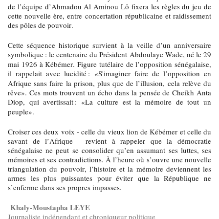
de l’équipe d’Ahmadou Al Aminou Lô fixera les règles du jeu de
cette nouvelle ère, entre concertation républicaine et raidissement
des pôles de pouvoir.
Cette séquence historique survient à la veille d’un anniversaire
symbolique
: le centenaire du Président Abdoulaye Wade, né le 29
mai 1926 à Kébémer. Figure tutélaire de l’opposition sénégalaise,
il rappelait avec lucidité
: «S'imaginer faire de l’opposition en
Afrique sans faire la prison, plus que de l’illusion, cela relève du
rêve». Ces mots trouvent un écho dans la pensée de Cheikh Anta
Diop, qui avertissait
: «La culture est la mémoire de tout un
peuple».
Croiser ces deux voix - celle du vieux lion de Kébémer et celle du
savant de l’Afrique - revient à rappeler que la démocratie
sénégalaise ne peut se consolider qu’en assumant ses luttes, ses
mémoires et ses contradictions. À l’heure où s’ouvre une nouvelle
triangulation du pouvoir, l’histoire et la mémoire deviennent les
armes les plus puissantes pour éviter que la République ne
s’enferme dans ses propres impasses.
Khaly-Moustapha LEYE
Journaliste indépendant et chroniqueur politique