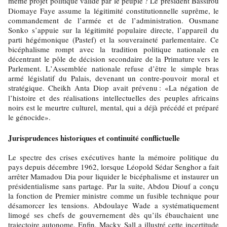
même projet politique validé par le peuple
? Le président Bassirou
Diomaye Faye assume la légitimité constitutionnelle suprême, le
commandement de l’armée et de l’administration. Ousmane
Sonko s’appuie sur la légitimité populaire directe, l’appareil du
parti hégémonique (Pastef) et la souveraineté parlementaire. Ce
bicéphalisme rompt avec la tradition politique nationale en
décentrant le pôle de décision secondaire de la Primature vers le
Parlement. L’Assemblée nationale refuse d’être le simple bras
armé législatif du Palais, devenant un contre-pouvoir moral et
stratégique. Cheikh Anta Diop avait prévenu
: «La négation de
l’histoire et des réalisations intellectuelles des peuples africains
noirs est le meurtre culturel, mental, qui a déjà précédé et préparé
le génocide».
Jurisprudences historiques et continuité conflictuelle
Le spectre des crises exécutives hante la mémoire politique du
pays depuis décembre 1962, lorsque Léopold Sédar Senghor a fait
arrêter Mamadou Dia pour liquider le bicéphalisme et instaurer un
présidentialisme sans partage. Par la suite, Abdou Diouf a conçu
la fonction de Premier ministre comme un fusible technique pour
désamorcer les tensions. Abdoulaye Wade a systématiquement
limogé ses chefs de gouvernement dès qu’ils ébauchaient une
trajectoire autonome. Enfin, Macky Sall a illustré cette incertitude