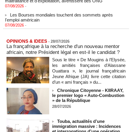
07/08/2026
-
Les Bourses mondiales touchent des sommets après
l'emploi américain
07/08/2026
-
"Construction de la Grande Côte D'ivoire" : Le Président
Alassane Ouattara appelle à la contribution de toutes les forces
vives de la nation
OPINIONS & IDEES
-
28/07/2026
07/08/2026
-
La françafrique à la recherche d'un nouveau mentor
africain, notre Président légal en est-il le candidat ?
Polémique à l’Assemblée nationale : Yaël Braun-Pivet se dit
"dépassée" par les critiques concernant le nouveau pavillon
Sous le titre « De Mougins à l’Elysée,
07/08/2026
-
les amitiés françaises d’Alassane
Ouattara », le journal françafricain
Depuis le « cessez-le-feu » à Gaza, les forces israéliennes
ont tué 300 enfants palestiniens (UNICEF)
Jeune Afrique (JA) livre cette citation
07/08/2026
-
d’un « ami français » du...
Chronique Citoyenne - KIIRAAY,
Guinée-Bissau - Première visite de la médiation sénégalaise
le premier logo « Auto-Combustion
après le sommet de la Cedeao
» de la République
07/08/2026
-
28/07/2026
Bénin: Patrice Talon élu président du Sénat, moins de trois
mois après son départ du pouvoir
07/08/2026
-
Touba, actualités d’une
immigration massive : Incidences
Mali-Algérie : le PM Maïga affirme qu’il n’y a « aucune
et interrogations d’une opération