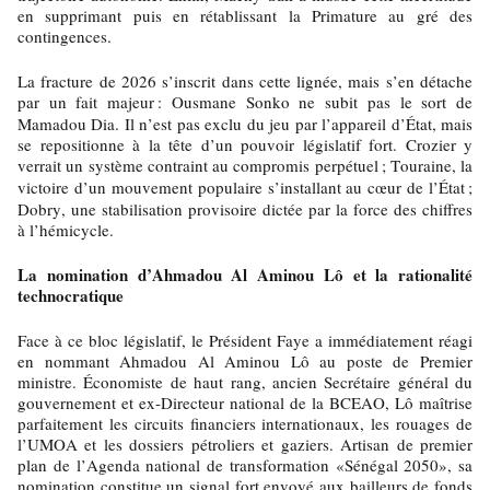
en supprimant puis en rétablissant la Primature au gré des
contingences.
La fracture de 2026 s’inscrit dans cette lignée, mais s’en détache
par un fait majeur
: Ousmane Sonko ne subit pas le sort de
Mamadou Dia. Il n’est pas exclu du jeu par l’appareil d’État, mais
se repositionne à la tête d’un pouvoir législatif fort. Crozier y
verrait un système contraint au compromis perpétuel
; Touraine, la
victoire d’un mouvement populaire s’installant au cœur de l’État
;
Dobry, une stabilisation provisoire dictée par la force des chiffres
à l’hémicycle.
La nomination d’Ahmadou Al Aminou Lô et la rationalité
technocratique
Face à ce bloc législatif, le Président Faye a immédiatement réagi
en nommant Ahmadou Al Aminou Lô au poste de Premier
ministre. Économiste de haut rang, ancien Secrétaire général du
gouvernement et ex-Directeur national de la BCEAO, Lô maîtrise
parfaitement les circuits financiers internationaux, les rouages de
l’UMOA et les dossiers pétroliers et gaziers. Artisan de premier
plan de l’Agenda national de transformation «Sénégal 2050», sa
nomination constitue un signal fort envoyé aux bailleurs de fonds