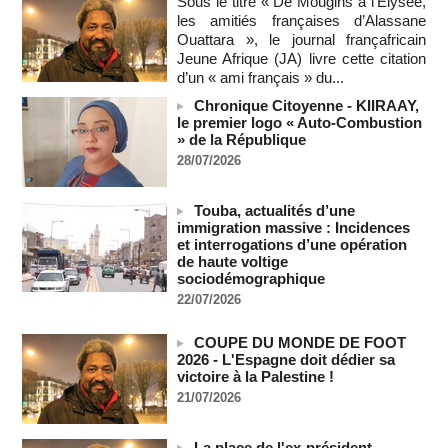
08/08/2026
-
Sous le titre « De Mougins à l’Elysée,
les amitiés françaises d’Alassane
Sénégal - Une revue de presse du 8 août 2026 (Par IA)
Ouattara », le journal françafricain
08/08/2026
-
MOMO ALADJI
Jeune Afrique (JA) livre cette citation
d’un « ami français » du...
SENEGAL - Les Unes de la presse quotidienne du 8/9 août
2026
Chronique Citoyenne - KIIRAAY,
08/08/2026
-
MOMO ALADJI
le premier logo « Auto-Combustion
» de la République
A Ceuta, les enfants migrants risquent d'être victimes de
maltraitance et d'exploitation, avertissent des ONG
28/07/2026
07/08/2026
-
Les Bourses mondiales touchent des sommets après
Touba, actualités d’une
l'emploi américain
immigration massive : Incidences
07/08/2026
-
et interrogations d’une opération
de haute voltige
"Construction de la Grande Côte D'ivoire" : Le Président
sociodémographique
Alassane Ouattara appelle à la contribution de toutes les forces
22/07/2026
vives de la nation
07/08/2026
-
COUPE DU MONDE DE FOOT
Polémique à l’Assemblée nationale : Yaël Braun-Pivet se dit
2026 - L'Espagne doit dédier sa
"dépassée" par les critiques concernant le nouveau pavillon
victoire à la Palestine !
07/08/2026
-
21/07/2026
Depuis le « cessez-le-feu » à Gaza, les forces israéliennes
ont tué 300 enfants palestiniens (UNICEF)
La place de l'ex-président