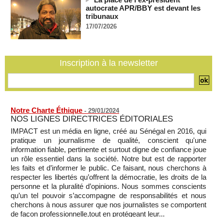
07/08/2026
-
autocrate APR/BBY est devant les
tribunaux
Guinée-Bissau - Première visite de la médiation sénégalaise
après le sommet de la Cedeao
17/07/2026
07/08/2026
-
Bénin: Patrice Talon élu président du Sénat, moins de trois
mois après son départ du pouvoir
Inscription à la newsletter
07/08/2026
-
Mali-Algérie : le PM Maïga affirme qu’il n’y a « aucune
rupture diplomatique » entre les 2 pays
07/08/2026
-
Notre Charte Éthique
-
29/01/2024
NOS LIGNES DIRECTRICES ÉDITORIALES
IMPACT est un média en ligne, créé au Sénégal en 2016, qui
pratique un journalisme de qualité, conscient qu'une
information fiable, pertinente et surtout digne de confiance joue
un rôle essentiel dans la société. Notre but est de rapporter
les faits et d’informer le public. Ce faisant, nous cherchons à
respecter les libertés qu’offrent la démocratie, les droits de la
personne et la pluralité d’opinions. Nous sommes conscients
qu’un tel pouvoir s’accompagne de responsabilités et nous
cherchons à nous assurer que nos journalistes se comportent
de façon professionnelle,tout en protégeant leur...