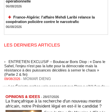
opérationnelle
06/08/2026
France-Algérie: l'affaire Mehdi Laribi relance la
coopération policière contre le narcotrafic
06/08/2026
LES DERNIERS ARTICLES
ENTRETIEN EXCLUSIF – Boubacar Boris Diop : « Dans le
Sahel, l’enjeu n’est pas la lutte pour la démocratie mais la
résistance à des puissances décidées à semer le chaos »
(Partie 2 & fin)
MOMAR DIENG
09/08/2026
-
Les Émirats arabes unis annoncent que l'Iran a ciblé l'un de
leurs navires avec un missile dans le détroit d'Ormuz
08/08/2026
-
OPINIONS & IDEES
-
28/07/2026
Le bilan des décès liés à la « migration massive » vers
La françafrique à la recherche d'un nouveau mentor
Ceuta s'élève désormais à 14 personnes, selon une autorité
africain, notre Président légal en est-il le candidat ?
marocaine :