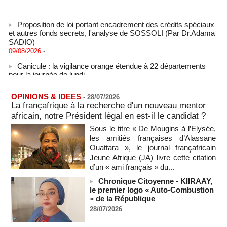
Proposition de loi portant encadrement des crédits spéciaux
et autres fonds secrets, l'analyse de SOSSOLI (Par Dr.Adama
SADIO)
09/08/2026
-
Canicule : la vigilance orange étendue à 22 départements
pour la journée de lundi
09/08/2026
-
États-Unis : le cancer de l’ancien président américain Joe
OPINIONS & IDEES
-
28/07/2026
Biden s’est aggravé, annonce son fils
La françafrique à la recherche d'un nouveau mentor
09/08/2026
-
africain, notre Président légal en est-il le candidat ?
Des échanges de frappes font cinq morts en Ukraine et en
Sous le titre « De Mougins à l’Elysée,
Russie
les amitiés françaises d’Alassane
09/08/2026
-
Ouattara », le journal françafricain
Jeune Afrique (JA) livre cette citation
L'Iran exige pour rouvrir Ormuz que les Etats-Unis acceptent
"toutes" ses conditions
d’un « ami français » du...
09/08/2026
-
Chronique Citoyenne - KIIRAAY,
le premier logo « Auto-Combustion
Iran : « aucune négociation directe » en cours avec les
» de la République
États-Unis
09/08/2026
-
28/07/2026
Chine : plus d’un million de personnes évacuées avant