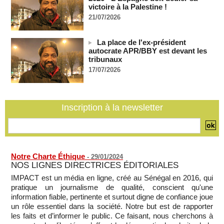
"dépassée" par les critiques concernant le nouveau pavillon
victoire à la Palestine !
07/08/2026
-
21/07/2026
Depuis le « cessez-le-feu » à Gaza, les forces israéliennes
ont tué 300 enfants palestiniens (UNICEF)
La place de l'ex-président
07/08/2026
-
autocrate APR/BBY est devant les
Guinée-Bissau - Première visite de la médiation sénégalaise
tribunaux
après le sommet de la Cedeao
17/07/2026
07/08/2026
-
Bénin: Patrice Talon élu président du Sénat, moins de trois
mois après son départ du pouvoir
Inscription à la newsletter
07/08/2026
-
Mali-Algérie : le PM Maïga affirme qu’il n’y a « aucune
rupture diplomatique » entre les 2 pays
07/08/2026
-
Notre Charte Éthique
-
29/01/2024
NOS LIGNES DIRECTRICES ÉDITORIALES
IMPACT est un média en ligne, créé au Sénégal en 2016, qui
pratique un journalisme de qualité, conscient qu'une
information fiable, pertinente et surtout digne de confiance joue
un rôle essentiel dans la société. Notre but est de rapporter
les faits et d’informer le public. Ce faisant, nous cherchons à