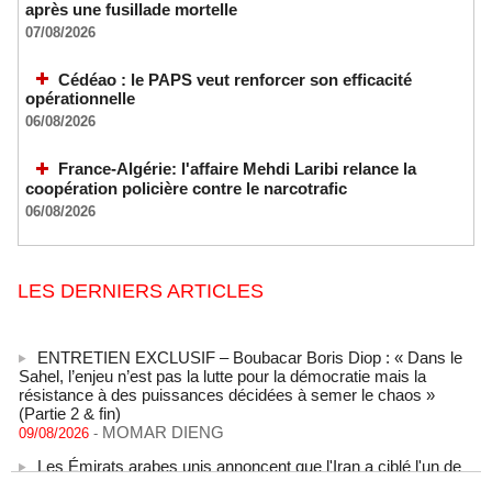
après une fusillade mortelle
07/08/2026
Cédéao : le PAPS veut renforcer son efficacité
opérationnelle
06/08/2026
France-Algérie: l'affaire Mehdi Laribi relance la
coopération policière contre le narcotrafic
06/08/2026
LES DERNIERS ARTICLES
ENTRETIEN EXCLUSIF – Boubacar Boris Diop : « Dans le
Sahel, l’enjeu n’est pas la lutte pour la démocratie mais la
résistance à des puissances décidées à semer le chaos »
(Partie 2 & fin)
MOMAR DIENG
09/08/2026
-
Les Émirats arabes unis annoncent que l'Iran a ciblé l'un de
leurs navires avec un missile dans le détroit d'Ormuz
08/08/2026
-