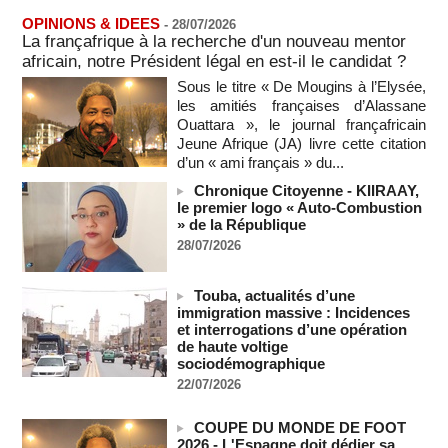
OPINIONS & IDEES
-
28/07/2026
Le bilan des décès liés à la « migration massive » vers
La françafrique à la recherche d'un nouveau mentor
Ceuta s'élève désormais à 14 personnes, selon une autorité
africain, notre Président légal en est-il le candidat ?
marocaine :
08/08/2026
-
Sous le titre « De Mougins à l’Elysée,
les amitiés françaises d’Alassane
Sénégal - Une revue de presse du 8 août 2026 (Par IA)
Ouattara », le journal françafricain
08/08/2026
-
MOMO ALADJI
Jeune Afrique (JA) livre cette citation
SENEGAL - Les Unes de la presse quotidienne du 8/9 août
d’un « ami français » du...
2026
Chronique Citoyenne - KIIRAAY,
08/08/2026
-
MOMO ALADJI
le premier logo « Auto-Combustion
A Ceuta, les enfants migrants risquent d'être victimes de
» de la République
maltraitance et d'exploitation, avertissent des ONG
28/07/2026
07/08/2026
-
Les Bourses mondiales touchent des sommets après
Touba, actualités d’une
l'emploi américain
immigration massive : Incidences
07/08/2026
-
et interrogations d’une opération
de haute voltige
"Construction de la Grande Côte D'ivoire" : Le Président
sociodémographique
Alassane Ouattara appelle à la contribution de toutes les forces
22/07/2026
vives de la nation
07/08/2026
-
COUPE DU MONDE DE FOOT
Polémique à l’Assemblée nationale : Yaël Braun-Pivet se dit
2026 - L'Espagne doit dédier sa