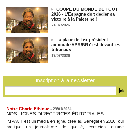
Un navire russe a bravé les sanctions pour acheminer des
COUPE DU MONDE DE FOOT
véhicules militaires au Mali
2026 - L'Espagne doit dédier sa
05/08/2026
-
victoire à la Palestine !
RDC: entre 2000 et 5000 tonnes d'uranium exportées avec
21/07/2026
le cobalt vers la Chine en 20 ans, selon une enquête
05/08/2026
-
La place de l'ex-président
Le plus vieux président du monde remanie l'armée, son
autocrate APR/BBY est devant les
absence alimentant l'inquiétude
tribunaux
05/08/2026
-
17/07/2026
Comment les rebelles font entrer des armes en Centrafrique
malgré l'embargo de l'ONU
05/08/2026
-
Inscription à la newsletter
Mali: la Cour suprême rejette la demande de libération du
militant Clément Dembélé
05/08/2026
-
Notre Charte Éthique
-
29/01/2024
NOS LIGNES DIRECTRICES ÉDITORIALES
IMPACT est un média en ligne, créé au Sénégal en 2016, qui
pratique un journalisme de qualité, conscient qu'une