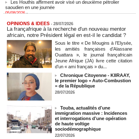
saoudien en une journée
05/08/2026
-
Les Houthis affirment avoir visé un deuxième pétrolier
saoudien en une journée
OPINIONS & IDEES
-
28/07/2026
La françafrique à la recherche d'un nouveau mentor
05/08/2026
-
africain, notre Président légal en est-il le candidat ?
Après la France et Ouattara, comment la CEDEAO sabote la
Sous le titre « De Mougins à l’Elysée,
création d'une monnaie ouest-africaine unique
les amitiés françaises d’Alassane
05/08/2026
-
MOMO ALADJI
Ouattara », le journal françafricain
La Banque mondiale accorde un prêt de 340 milliards de
Jeune Afrique (JA) livre cette citation
francs CFA au Sénégal pour divers projets
d’un « ami français » du...
05/08/2026
-
Chronique Citoyenne - KIIRAAY,
Election du SG de l’ONU : L'Afrique apparait comme la
le premier logo « Auto-Combustion
région qui affaiblit le principe de rotation régionale (Carlos
» de la République
Lopez)
28/07/2026
05/08/2026
-
L’UE débloque 1,4 milliard d’euros de profits d’avoirs russes
Touba, actualités d’une
gelés pour financer l’Ukraine
immigration massive : Incidences
05/08/2026
-
et interrogations d’une opération
de haute voltige
Deux soldats israéliens ont été tués et plusieurs autres
sociodémographique
blessés lors d'une explosion dans le sud du Liban
05/08/2026
-
22/07/2026