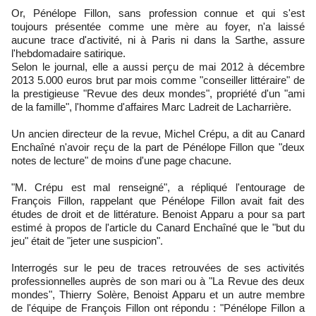
Or, Pénélope Fillon, sans profession connue et qui s'est
toujours présentée comme une mère au foyer, n'a laissé
aucune trace d'activité, ni à Paris ni dans la Sarthe, assure
l'hebdomadaire satirique.
Selon le journal, elle a aussi perçu de mai 2012 à décembre
2013 5.000 euros brut par mois comme "conseiller littéraire" de
la prestigieuse "Revue des deux mondes", propriété d'un "ami
de la famille", l'homme d'affaires Marc Ladreit de Lacharrière.
Un ancien directeur de la revue, Michel Crépu, a dit au Canard
Enchaîné n'avoir reçu de la part de Pénélope Fillon que "deux
notes de lecture" de moins d'une page chacune.
"M. Crépu est mal renseigné", a répliqué l'entourage de
François Fillon, rappelant que Pénélope Fillon avait fait des
études de droit et de littérature. Benoist Apparu a pour sa part
estimé à propos de l'article du Canard Enchaîné que le "but du
jeu" était de "jeter une suspicion".
Interrogés sur le peu de traces retrouvées de ses activités
professionnelles auprès de son mari ou à "La Revue des deux
mondes", Thierry Solère, Benoist Apparu et un autre membre
de l'équipe de François Fillon ont répondu : "Pénélope Fillon a