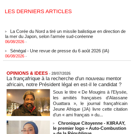
LES DERNIERS ARTICLES
La Corée du Nord a tiré un missile balistique en direction de
la mer du Japon, selon l'armée sud-coréenne
06/08/2026
-
Sénégal - Une revue de presse du 6 août 2026 (IA)
06/08/2026
-
SENEGAL - Les Unes de la presse quotidienne du 6 août
2026
06/08/2026
-
MOMO ALADJI
OPINIONS & IDEES
-
28/07/2026
La françafrique à la recherche d'un nouveau mentor
États-Unis : plusieurs personnes tuées dans une fusillade de
africain, notre Président légal en est-il le candidat ?
masse en Caroline du Nord
05/08/2026
-
Sous le titre « De Mougins à l’Elysée,
les amitiés françaises d’Alassane
Les Houthis affirment avoir visé un deuxième pétrolier
Ouattara », le journal françafricain
saoudien en une journée
Jeune Afrique (JA) livre cette citation
05/08/2026
-
d’un « ami français » du...
Les Houthis affirment avoir visé un deuxième pétrolier
Chronique Citoyenne - KIIRAAY,
saoudien en une journée
le premier logo « Auto-Combustion
05/08/2026
-
» de la République