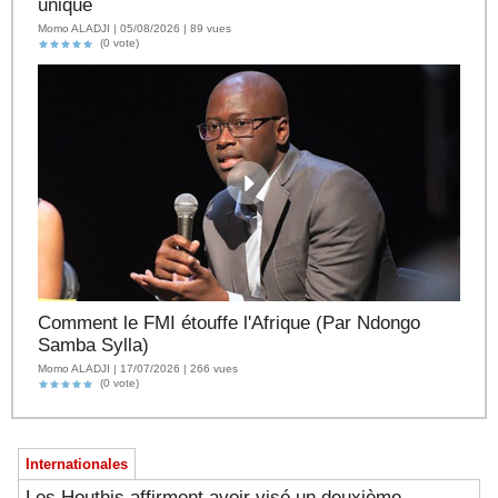
unique
Momo ALADJI | 05/08/2026 | 89 vues
(0 vote)
Comment le FMI étouffe l'Afrique (Par Ndongo
Samba Sylla)
Momo ALADJI | 17/07/2026 | 266 vues
(0 vote)
Internationales
Les Houthis affirment avoir visé un deuxième