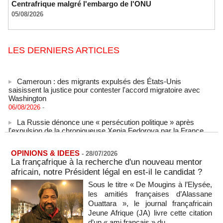
Centrafrique malgré l'embargo de l'ONU
05/08/2026
LES DERNIERS ARTICLES
Cameroun : des migrants expulsés des États-Unis
saisissent la justice pour contester l'accord migratoire avec
Washington
06/08/2026
-
La Russie dénonce une « persécution politique » après
l'expulsion de la chroniqueuse Xenia Fedorova par la France
06/08/2026
-
Le Rhin s'assèche, l'industrie allemande en quête de
OPINIONS & IDEES
-
28/07/2026
solutions
La françafrique à la recherche d'un nouveau mentor
06/08/2026
-
africain, notre Président légal en est-il le candidat ?
La Corée du Nord a tiré un missile balistique en direction de
Sous le titre « De Mougins à l’Elysée,
la mer du Japon, selon l'armée sud-coréenne
les amitiés françaises d’Alassane
06/08/2026
-
Ouattara », le journal françafricain
Jeune Afrique (JA) livre cette citation
Sénégal - Une revue de presse du 6 août 2026 (IA)
d’un « ami français » du...
06/08/2026
-