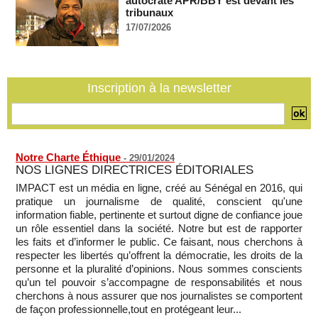
autocrate APR/BBY est devant les
05/08/2026
-
tribunaux
17/07/2026
Comment les rebelles font entrer des armes en Centrafrique
malgré l'embargo de l'ONU
05/08/2026
-
Mali: la Cour suprême rejette la demande de libération du
militant Clément Dembélé
Inscription à la newsletter
05/08/2026
-
Notre Charte Éthique
-
29/01/2024
NOS LIGNES DIRECTRICES ÉDITORIALES
IMPACT est un média en ligne, créé au Sénégal en 2016, qui
pratique un journalisme de qualité, conscient qu'une
information fiable, pertinente et surtout digne de confiance joue
un rôle essentiel dans la société. Notre but est de rapporter
les faits et d’informer le public. Ce faisant, nous cherchons à
respecter les libertés qu’offrent la démocratie, les droits de la
personne et la pluralité d’opinions. Nous sommes conscients
qu’un tel pouvoir s’accompagne de responsabilités et nous
cherchons à nous assurer que nos journalistes se comportent
de façon professionnelle,tout en protégeant leur...