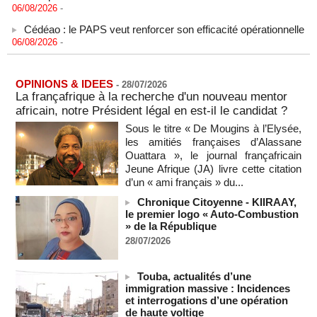
Cédéao : le PAPS veut renforcer son efficacité opérationnelle
06/08/2026
-
L'armée nigériane obtient une hausse salariale historique
06/08/2026
-
OPINIONS & IDEES
-
28/07/2026
Au Nigeria, plus de 300 victimes d’enlèvements ont été
La françafrique à la recherche d'un nouveau mentor
libérées
africain, notre Président légal en est-il le candidat ?
06/08/2026
-
Sous le titre « De Mougins à l’Elysée,
Au Nigeria, plus de 300 victimes d’enlèvements ont été
les amitiés françaises d’Alassane
libérées
Ouattara », le journal françafricain
06/08/2026
-
Jeune Afrique (JA) livre cette citation
Soutenir l’intégrité de l’information à Sao Tomé-et-Principe à
d’un « ami français » du...
l’approche des élections
Chronique Citoyenne - KIIRAAY,
06/08/2026
-
le premier logo « Auto-Combustion
Taïwan bloque un pont stratégique lors de la simulation d'une
» de la République
invasion par la Chine
28/07/2026
06/08/2026
-
Les Bourses mondiales suspendues au Moyen-Orient,
Touba, actualités d’une
records en Europe
immigration massive : Incidences
06/08/2026
-
et interrogations d’une opération
de haute voltige