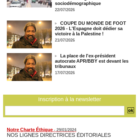
Soudan du Sud : Les avocats de Riek Machar sollicitent un
sociodémographique
accès à leur client avant la prochaine audience
22/07/2026
06/08/2026
-
France-Algérie: l'affaire Mehdi Laribi relance la coopération
COUPE DU MONDE DE FOOT
policière contre le narcotrafic
2026 - L'Espagne doit dédier sa
06/08/2026
-
victoire à la Palestine !
Guinée : l'absence du président Doumbouya ravive les
21/07/2026
tensions politiques
06/08/2026
-
La place de l'ex-président
Bénin: le nouveau Sénat élit son premier président
autocrate APR/BBY est devant les
tribunaux
06/08/2026
-
17/07/2026
La Centrafrique et le Cameroun apaisent les tensions après
un incident frontalier
06/08/2026
-
Inscription à la newsletter
Notre Charte Éthique
-
29/01/2024
NOS LIGNES DIRECTRICES ÉDITORIALES