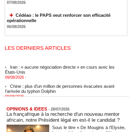
07/08/2026
Cédéao : le PAPS veut renforcer son efficacité
opérationnelle
06/08/2026
LES DERNIERS ARTICLES
Iran : « aucune négociation directe » en cours avec les
États-Unis
09/08/2026
-
Chine : plus d’un million de personnes évacuées avant
l’arrivée du typhon Dolphin
09/08/2026
-
un ancien colistier du Rassemblement national écroué pour
le meurtre présumé de son ex-compagne
OPINIONS & IDEES
-
28/07/2026
09/08/2026
-
La françafrique à la recherche d'un nouveau mentor
africain, notre Président légal en est-il le candidat ?
ENTRETIEN EXCLUSIF – Boubacar Boris Diop : « Dans le
Sahel, l’enjeu n’est pas la lutte pour la démocratie mais la
Sous le titre « De Mougins à l’Elysée,
résistance à des puissances décidées à semer le chaos »