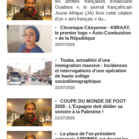
les amitiés françaises d’Alassane
(Partie 2 & fin)
Ouattara », le journal françafricain
MOMAR DIENG
09/08/2026
-
Jeune Afrique (JA) livre cette citation
Les Émirats arabes unis annoncent que l'Iran a ciblé l'un de
d’un « ami français » du...
leurs navires avec un missile dans le détroit d'Ormuz
Chronique Citoyenne - KIIRAAY,
08/08/2026
-
le premier logo « Auto-Combustion
» de la République
Le bilan des décès liés à la « migration massive » vers
Ceuta s'élève désormais à 14 personnes, selon une autorité
28/07/2026
marocaine :
08/08/2026
-
Touba, actualités d’une
Sénégal - Une revue de presse du 8 août 2026 (Par IA)
immigration massive : Incidences
08/08/2026
-
MOMO ALADJI
et interrogations d’une opération
de haute voltige
SENEGAL - Les Unes de la presse quotidienne du 8/9 août
sociodémographique
2026
22/07/2026
08/08/2026
-
MOMO ALADJI
A Ceuta, les enfants migrants risquent d'être victimes de
COUPE DU MONDE DE FOOT
maltraitance et d'exploitation, avertissent des ONG
2026 - L'Espagne doit dédier sa
07/08/2026
-
victoire à la Palestine !
21/07/2026
Les Bourses mondiales touchent des sommets après
l'emploi américain
07/08/2026
-
La place de l'ex-président
autocrate APR/BBY est devant les