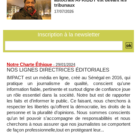
"Construction de la Grande Côte D'ivoire" : Le Président
tribunaux
Alassane Ouattara appelle à la contribution de toutes les forces
vives de la nation
17/07/2026
07/08/2026
-
Polémique à l’Assemblée nationale : Yaël Braun-Pivet se dit
"dépassée" par les critiques concernant le nouveau pavillon
Inscription à la newsletter
07/08/2026
-
Depuis le « cessez-le-feu » à Gaza, les forces israéliennes
ont tué 300 enfants palestiniens (UNICEF)
07/08/2026
-
Notre Charte Éthique
-
29/01/2024
NOS LIGNES DIRECTRICES ÉDITORIALES
IMPACT est un média en ligne, créé au Sénégal en 2016, qui
pratique un journalisme de qualité, conscient qu'une
information fiable, pertinente et surtout digne de confiance joue
un rôle essentiel dans la société. Notre but est de rapporter
les faits et d’informer le public. Ce faisant, nous cherchons à
respecter les libertés qu’offrent la démocratie, les droits de la
personne et la pluralité d’opinions. Nous sommes conscients
qu’un tel pouvoir s’accompagne de responsabilités et nous
cherchons à nous assurer que nos journalistes se comportent
de façon professionnelle,tout en protégeant leur...