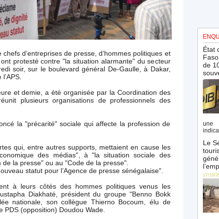
ENQU
État 
e chefs d’entreprises de presse, d’hommes politiques et
Faso 
e ont protesté contre "la situation alarmante" du secteur
de 10
di soir, sur le boulevard général De-Gaulle, à Dakar,
souve
e l’APS.
ure et demie, a été organisée par la Coordination des
éunit plusieurs organisations de professionnels des
é la "précarité" sociale qui affecte la profession de
une 
indica
Le Sé
rtes qui, entre autres supports, mettaient en cause les
touri
 économique des médias", à "la situation sociale des
génér
on de la presse" ou au "Code de la presse".
l’emp
nouveau statut pour l’Agence de presse sénégalaise".
17/10/2
ent à leurs côtés des hommes politiques venus les
Moustapha Diakhaté, président du groupe "Benno Bokk
blée nationale, son collègue Thierno Bocoum, élu de
ble PDS (opposition) Doudou Wade.