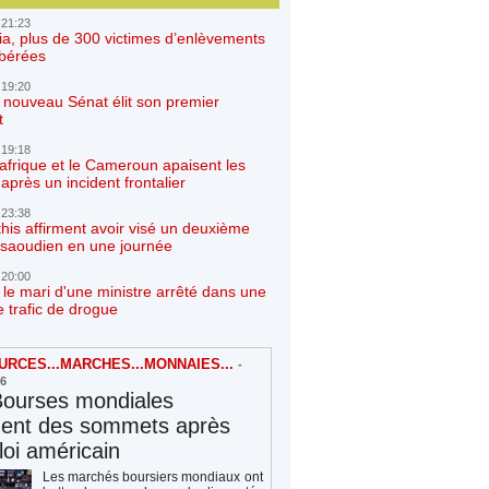
 21:23
ia, plus de 300 victimes d’enlèvements
ibérées
 19:20
e nouveau Sénat élit son premier
t
 19:18
afrique et le Cameroun apaisent les
après un incident frontalier
 23:38
his affirment avoir visé un deuxième
r saoudien en une journée
 20:00
 le mari d'une ministre arrêté dans une
e trafic de drogue
RCES...MARCHES...MONNAIES...
-
26
Bourses mondiales
hent des sommets après
loi américain
Les marchés boursiers mondiaux ont