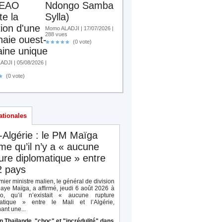
EAO
Ndongo Samba
te la
Sylla)
tion d'une
Momo ALADJI | 17/07/2026 |
288 vues
aie ouest-
(0 vote)
aine unique
DJI | 05/08/2026 |
s
(0 vote)
ationales
-Algérie : le PM Maïga
rme qu’il n’y a « aucune
ure diplomatique » entre
2 pays
ier ministre malien, le général de division
aye Maïga, a affirmé, jeudi 6 août 2026 à
o, qu’il n’existait « aucune rupture
atique » entre le Mali et l’Algérie,
ant une...
n Thaïlande, "choc" et "incrédulité" dans