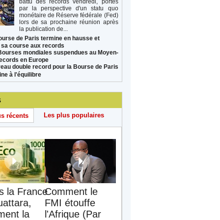
battu des records vendredi, portés
par la perspective d'un statu quo
monétaire de Réserve fédérale (Fed)
lors de sa prochaine réunion après
la publication de...
ourse de Paris termine en hausse et
 sa course aux records
Bourses mondiales suspendues au Moyen-
records en Europe
eau double record pour la Bourse de Paris
ne à l'équilibre
s
Les plus populaires
us récents
s la France
Comment le
uattara,
FMI étouffe
ent la
l'Afrique (Par