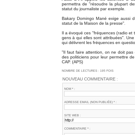
permettra de "résoudre la plupart de
statut du journaliste par exemple.
Bakary Domingo Mané exige aussi du
statut de la Maison de la presse".
Il a évoqué ces "fréquences (radio et t
gens à qui elles sont attribuées". Un
qui délivrent les fréquences en questi
"Il faut faire attention, on ne doit 
des politiciens pour leur permettre de
CAP. (APS)
NOMBRE DE LECTURES : 195 FOIS
NOUVEAU COMMENTAIRE :
NOM * :
ADRESSE EMAIL (NON PUBLIÉE) * :
SITE WEB :
COMMENTAIRE * :