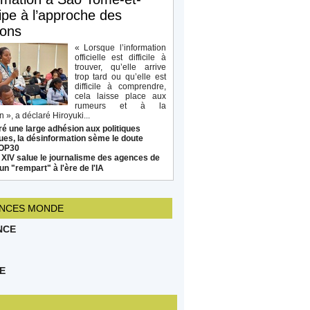
ipe à l’approche des
ions
« Lorsque l’information
officielle est difficile à
trouver, qu’elle arrive
trop tard ou qu’elle est
difficile à comprendre,
cela laisse place aux
rumeurs et à la
 », a déclaré Hiroyuki...
é une large adhésion aux politiques
ues, la désinformation sème le doute
COP30
 XIV salue le journalisme des agences de
un "rempart" à l'ère de l'IA
NCES MONDE
NCE
E