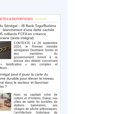
ETES & REPORTAGES
- 25/10/2025
du Sénégal – IB Bank Togo/Burkina
: blanchiment d’une dette cachée
5 milliards FCFA en créance
raine (texte intégral)
CONTEXTE Le 26 septembre
2024, le Premier ministre
sénégalais Ousmane Sonko et
des membres du
gouvernement livrent à la
presse des détails concernant
« falsification » des comptes et
teurs...
négal peut-il jouer la carte du
sme durable pour élever le niveau
al dans le secteur et favoriser
loi ?
025
Avec sa capitale riche de
culture et d’histoire, Dakar, ses
côtes de sable fin bordées de
stations balnéaires, ses
villages de pêche pittoresques,
l’architecture historique de