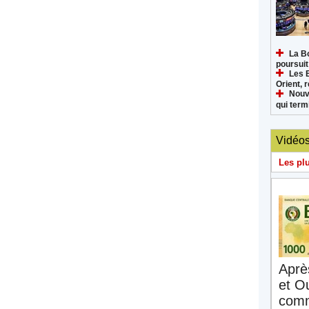
La B
poursuit
Les 
Orient, 
Nouv
qui termi
Vidéo
Les pl
Aprè
et O
comm