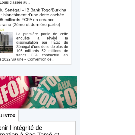
Louis classée au...
du Sénégal – IB Bank Togo/Burkina
: blanchiment d’une dette cachée
5 milliards FCFA en créance
raine (2ème et dernière partie)
025
La première partie de cette
enquête a révélé la
dissimulation par l’État du
Sénégal d’une dette de plus de
105 milliards 52 millions de
francs CFA contractée en
r 2022 via une « Convention de...
U INTOX
nir l’intégrité de
ormation à Sao Tomé-et-