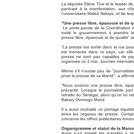
La députée Elène Tine et le leader 
participé à la manifestation, aux 
l’universitaire Malick Ndiaye, et de le
"Une presse libre, épanouie et de q
Le porte-parole de la Coordination
invité le gouvernement à prendre l
presse libre, épanouie et de qualité" 
"La presse est sortie dans la rue pou
est menacée dans ce pays, car elle 
presse ne sont pas capables de pay
organisée ce 3 mai, Journée internation
Même s’il n’existe pas de "journaliste
prive la presse de sa liberté", a affirm
"Nous voulons une presse libre, épano
précarité. Lorsque le journaliste part 
retraite du Sénégal, alors qu’on lui re
Bakary Domingo Mané.
Il a aussi souhaité un partage équitab
entre les organes de presse. Certai
concerne les offres publicitaires éman
Organigramme et statut de la Maiso
Aussi a-t-il appelé les autorités à a