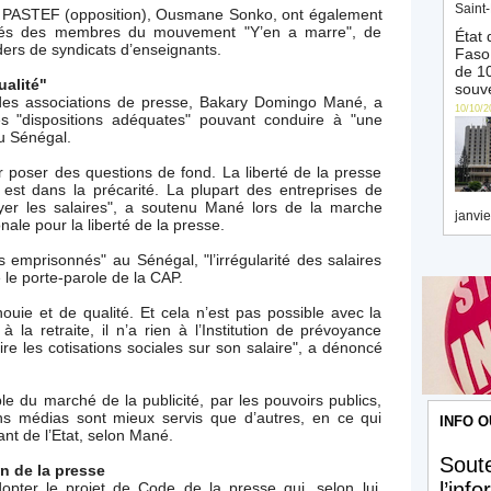
Saint-
de PASTEF (opposition), Ousmane Sonko, ont également
côtés des membres du mouvement "Y’en a marre", de
État 
aders de syndicats d’enseignants.
Faso 
de 10
ualité"
souve
 des associations de presse, Bakary Domingo Mané, a
10/10/2
es "dispositions adéquates" pouvant conduire à "une
au Sénégal.
r poser des questions de fond. La liberté de la presse
est dans la précarité. La plupart des entreprises de
er les salaires", a soutenu Mané lors de la marche
janvie
ale pour la liberté de la presse.
s emprisonnés" au Sénégal, "l’irrégularité des salaires
é le porte-parole de la CAP.
uie et de qualité. Et cela n’est pas possible avec la
à la retraite, il n’a rien à l’Institution de prévoyance
tire les cotisations sociales sur son salaire", a dénoncé
le du marché de la publicité, par les pouvoirs publics,
ns médias sont mieux servis que d’autres, en ce qui
INFO O
ant de l’Etat, selon Mané.
Soute
n de la presse
l’inf
dopter le projet de Code de la presse qui, selon lui,