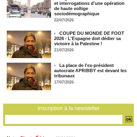
Mali-Algérie : le PM Maïga affirme qu’il n’y a « aucune
et interrogations d’une opération
rupture diplomatique » entre les 2 pays
de haute voltige
07/08/2026
-
sociodémographique
22/07/2026
Journaliste libanaise tuée par Israël : Amnesty France
demande une enquête pour crime de guerre
COUPE DU MONDE DE FOOT
07/08/2026
-
2026 - L'Espagne doit dédier sa
Côte d'Ivoire : le président Ouattara accorde la grâce à 4.661
victoire à la Palestine !
détenus
21/07/2026
07/08/2026
-
Plagiat à Cambridge - L’université va réexaminer le
La place de l'ex-président
recrutement de ses enseignants
autocrate APR/BBY est devant les
07/08/2026
-
tribunaux
La Türkiye, l’Arabie saoudite et le Pakistan signent un accord
17/07/2026
conjoint de défense à La Mecque
07/08/2026
-
La Bourse de Paris termine en hausse et poursuit sa course
aux records
Inscription à la newsletter
07/08/2026
-