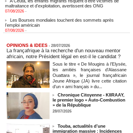
maltraitance et d'exploitation, avertissent des ONG
07/08/2026
-
Les Bourses mondiales touchent des sommets après
l'emploi américain
07/08/2026
-
"Construction de la Grande Côte D'ivoire" : Le Président
Alassane Ouattara appelle à la contribution de toutes les forces
vives de la nation
OPINIONS & IDEES
-
28/07/2026
07/08/2026
-
La françafrique à la recherche d'un nouveau mentor
africain, notre Président légal en est-il le candidat ?
Polémique à l’Assemblée nationale : Yaël Braun-Pivet se dit
"dépassée" par les critiques concernant le nouveau pavillon
Sous le titre « De Mougins à l’Elysée,
07/08/2026
-
les amitiés françaises d’Alassane
Ouattara », le journal françafricain
Depuis le « cessez-le-feu » à Gaza, les forces israéliennes
Jeune Afrique (JA) livre cette citation
ont tué 300 enfants palestiniens (UNICEF)
d’un « ami français » du...
07/08/2026
-
Chronique Citoyenne - KIIRAAY,
Guinée-Bissau - Première visite de la médiation sénégalaise
le premier logo « Auto-Combustion
après le sommet de la Cedeao
» de la République
07/08/2026
-
28/07/2026
Bénin: Patrice Talon élu président du Sénat, moins de trois
mois après son départ du pouvoir
Touba, actualités d’une
07/08/2026
-
immigration massive : Incidences