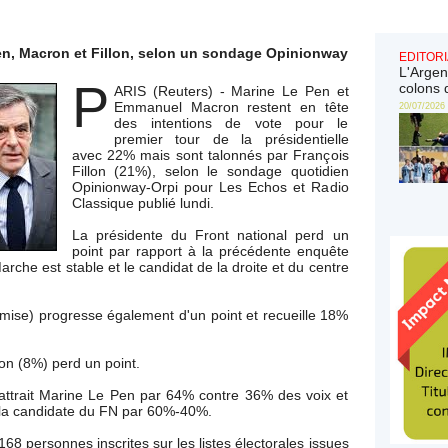
Pen, Macron et Fillon, selon un sondage Opinionway
EDITORI
L'Argen
P
colons 
ARIS (Reuters) - Marine Le Pen et
Emmanuel Macron restent en tête
20/07/2026
des intentions de vote pour le
premier tour de la présidentielle
avec 22% mais sont talonnés par François
Fillon (21%), selon le sondage quotidien
Opinionway-Orpi pour Les Echos et Radio
Classique publié lundi.
La présidente du Front national perd un
point par rapport à la précédente enquête
Marche est stable et le candidat de la droite et du centre
ise) progresse également d'un point et recueille 18%
mon (8%) perd un point.
ttrait Marine Le Pen par 64% contre 36% des voix et
ur la candidate du FN par 60%-40%.
68 personnes inscrites sur les listes électorales issues