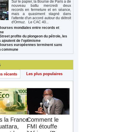
Sur le papier, la Bourse de Paris a de
nouveau battu mercredi deux
records en fermeture et en séance,
mais a quasiment stagné dans
l'attente d'un accord autour du détroit
d'Ormuz. Le CAC 40...
Bourses mondiales entre records et
sme
Street profite du plongeon du pétrole, les
s ajoutent de l'optimisme
Bourses européennes terminent sans
on commune
s
Les plus populaires
us récents
s la France
Comment le
uattara,
FMI étouffe