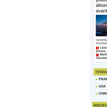
désin
avan
numéri
mondiale
Léon
presse, 
Mark 
checkin
TENDA
FRA
USA
CHIN
BRÈVES