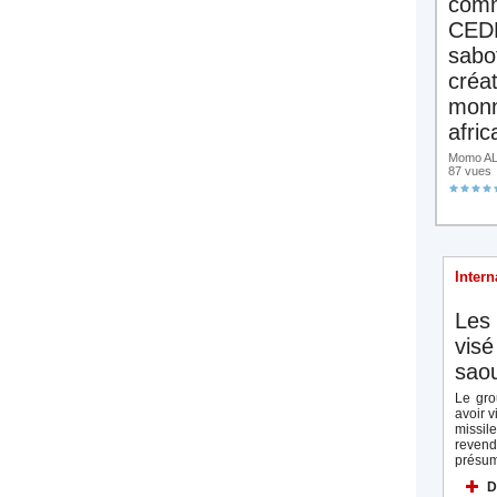
comm
CED
sabo
créa
monn
afric
Momo ALA
87 vues
Intern
Les 
visé
saou
Le gro
avoir v
missi
reven
présum
D