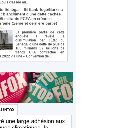
Louis classée au...
du Sénégal – IB Bank Togo/Burkina
: blanchiment d’une dette cachée
5 milliards FCFA en créance
raine (2ème et dernière partie)
025
La première partie de cette
enquête a révélé la
dissimulation par l’État du
Sénégal d’une dette de plus de
105 milliards 52 millions de
francs CFA contractée en
r 2022 via une « Convention de...
U INTOX
é une large adhésion aux
iques climatiques, la