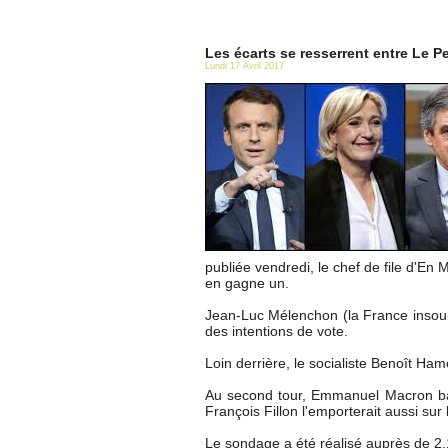
Les écarts se resserrent entre Le 
Lundi 17 Avril 2017
publiée vendredi, le chef de file d'En 
en gagne un.
Jean-Luc Mélenchon (la France insoum
des intentions de vote.
Loin derrière, le socialiste Benoît Ha
Au second tour, Emmanuel Macron ba
François Fillon l'emporterait aussi s
Le sondage a été réalisé auprès de 2.1