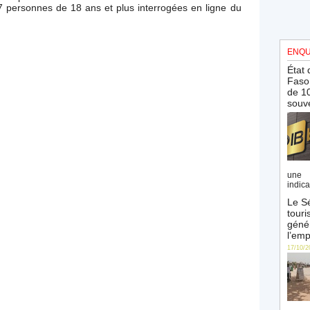
17 personnes de 18 ans et plus interrogées en ligne du
ENQU
État 
Faso 
de 10
souve
une 
indica
Le Sé
touri
génér
l’emp
17/10/2