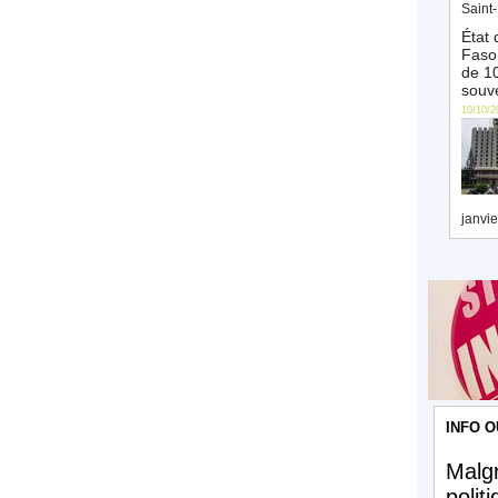
Saint-
État 
Faso 
de 10
souve
10/10/2
janvie
INFO O
Malgr
polit