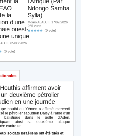
ent la
l'Afrique (Par
EAO
Ndongo Samba
te la
Sylla)
tion d'une
Momo ALADJI | 17/07/2026 |
265 vues
aie ouest-
(0 vote)
aine unique
DJI | 05/08/2026 |
(0 vote)
ationales
Houthis affirment avoir
 un deuxième pétrolier
dien en une journée
upe houthi du Yémen a affirmé mercredi
isé le pétrolier saoudien Daisy à l'aide d'un
le balistique dans le golfe d'Aden,
diquant ainsi sa deuxième attaque
ée contre un...
eux soldats israéliens ont été tués et