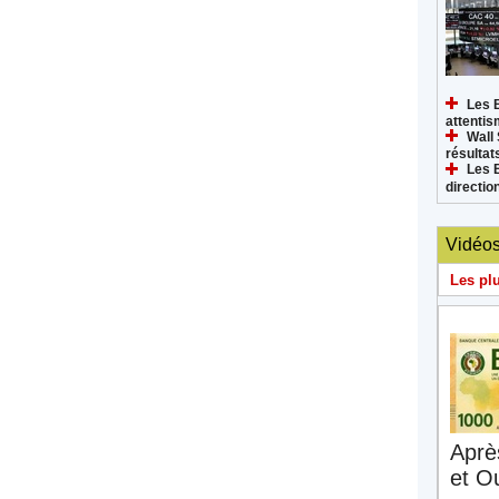
Les 
attenti
Wall 
résultat
Les 
directi
Vidéo
Les pl
Aprè
et O