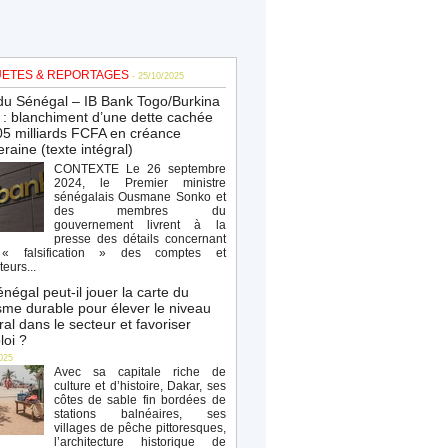
ETES & REPORTAGES
- 25/10/2025
du Sénégal – IB Bank Togo/Burkina
: blanchiment d’une dette cachée
5 milliards FCFA en créance
raine (texte intégral)
CONTEXTE Le 26 septembre
2024, le Premier ministre
sénégalais Ousmane Sonko et
des membres du
gouvernement livrent à la
presse des détails concernant
« falsification » des comptes et
teurs...
négal peut-il jouer la carte du
sme durable pour élever le niveau
al dans le secteur et favoriser
loi ?
025
Avec sa capitale riche de
culture et d’histoire, Dakar, ses
côtes de sable fin bordées de
stations balnéaires, ses
villages de pêche pittoresques,
l’architecture historique de