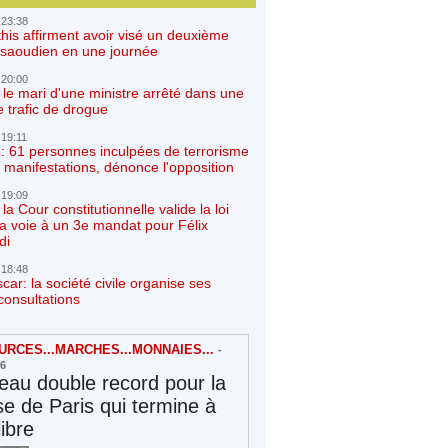
 23:38
his affirment avoir visé un deuxième
r saoudien en une journée
 20:00
 le mari d'une ministre arrêté dans une
e trafic de drogue
 19:11
: 61 personnes inculpées de terrorisme
 manifestations, dénonce l'opposition
 19:09
a Cour constitutionnelle valide la loi
la voie à un 3e mandat pour Félix
di
 18:48
ar: la société civile organise ses
consultations
RCES...MARCHES...MONNAIES...
-
26
au double record pour la
e de Paris qui termine à
libre