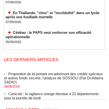
07/08/2026
En Thaïlande, "choc" et "incrédulité" dans un lycée
après une fusillade mortelle
07/08/2026
Cédéao : le PAPS veut renforcer son efficacité
opérationnelle
06/08/2026
LES DERNIERS ARTICLES
Proposition de loi portant encadrement des crédits spéciaux
et autres fonds secrets, l'analyse de SOSSOLI (Par Dr.Adama
SADIO)
09/08/2026
-
Canicule : la vigilance orange étendue à 22 départements
pour la journée de lundi
09/08/2026
-
États-Unis : le cancer de l’ancien président américain Joe