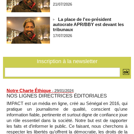
21/07/2026
Les Émirats arabes unis annoncent que l'Iran a ciblé l'un de
leurs navires avec un missile dans le détroit d'Ormuz
08/08/2026
-
La place de l'ex-président
autocrate APR/BBY est devant les
Le bilan des décès liés à la « migration massive » vers
tribunaux
Ceuta s'élève désormais à 14 personnes, selon une autorité
17/07/2026
marocaine :
08/08/2026
-
Sénégal - Une revue de presse du 8 août 2026 (Par IA)
08/08/2026
-
MOMO ALADJI
Inscription à la newsletter
SENEGAL - Les Unes de la presse quotidienne du 8/9 août
2026
08/08/2026
-
MOMO ALADJI
Notre Charte Éthique
-
29/01/2024
NOS LIGNES DIRECTRICES ÉDITORIALES
IMPACT est un média en ligne, créé au Sénégal en 2016, qui
pratique un journalisme de qualité, conscient qu'une
information fiable, pertinente et surtout digne de confiance joue
un rôle essentiel dans la société. Notre but est de rapporter
les faits et d’informer le public. Ce faisant, nous cherchons à
respecter les libertés qu’offrent la démocratie, les droits de la