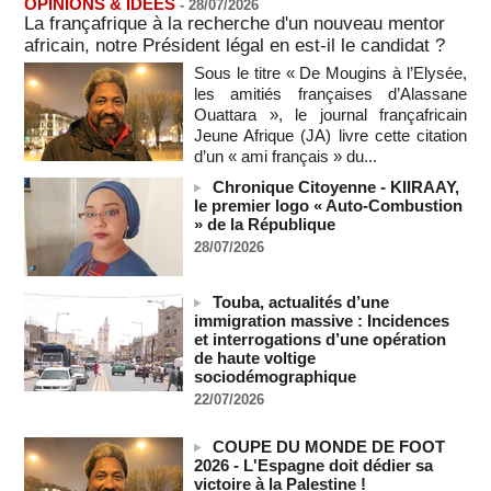
Biden s’est aggravé, annonce son fils
OPINIONS & IDEES
-
28/07/2026
09/08/2026
La françafrique à la recherche d'un nouveau mentor
-
africain, notre Président légal en est-il le candidat ?
Des échanges de frappes font cinq morts en Ukraine et en
Russie
Sous le titre « De Mougins à l’Elysée,
09/08/2026
-
les amitiés françaises d’Alassane
Ouattara », le journal françafricain
L'Iran exige pour rouvrir Ormuz que les Etats-Unis acceptent
Jeune Afrique (JA) livre cette citation
"toutes" ses conditions
d’un « ami français » du...
09/08/2026
-
Chronique Citoyenne - KIIRAAY,
Iran : « aucune négociation directe » en cours avec les
le premier logo « Auto-Combustion
États-Unis
» de la République
09/08/2026
-
28/07/2026
Chine : plus d’un million de personnes évacuées avant
l’arrivée du typhon Dolphin
Touba, actualités d’une
09/08/2026
-
immigration massive : Incidences
un ancien colistier du Rassemblement national écroué pour
et interrogations d’une opération
le meurtre présumé de son ex-compagne
de haute voltige
sociodémographique
09/08/2026
-
22/07/2026
ENTRETIEN EXCLUSIF – Boubacar Boris Diop : « Dans le
Sahel, l’enjeu n’est pas la lutte pour la démocratie mais la
COUPE DU MONDE DE FOOT
résistance à des puissances décidées à semer le chaos »
2026 - L'Espagne doit dédier sa
(Partie 2 & fin)
victoire à la Palestine !
MOMAR DIENG
09/08/2026
-