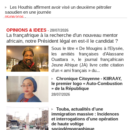
Les Houthis affirment avoir visé un deuxième pétrolier
saoudien en une journée
05/08/2026
-
Les Houthis affirment avoir visé un deuxième pétrolier
saoudien en une journée
OPINIONS & IDEES
-
28/07/2026
05/08/2026
-
La françafrique à la recherche d'un nouveau mentor
Après la France et Ouattara, comment la CEDEAO sabote la
africain, notre Président légal en est-il le candidat ?
création d'une monnaie ouest-africaine unique
Sous le titre « De Mougins à l’Elysée,
05/08/2026
-
MOMO ALADJI
les amitiés françaises d’Alassane
La Banque mondiale accorde un prêt de 340 milliards de
Ouattara », le journal françafricain
francs CFA au Sénégal pour divers projets
Jeune Afrique (JA) livre cette citation
05/08/2026
-
d’un « ami français » du...
Election du SG de l’ONU : L'Afrique apparait comme la
Chronique Citoyenne - KIIRAAY,
région qui affaiblit le principe de rotation régionale (Carlos
le premier logo « Auto-Combustion
Lopez)
» de la République
05/08/2026
-
28/07/2026
L’UE débloque 1,4 milliard d’euros de profits d’avoirs russes
gelés pour financer l’Ukraine
Touba, actualités d’une
05/08/2026
-
immigration massive : Incidences
et interrogations d’une opération
Deux soldats israéliens ont été tués et plusieurs autres
de haute voltige
blessés lors d'une explosion dans le sud du Liban
sociodémographique