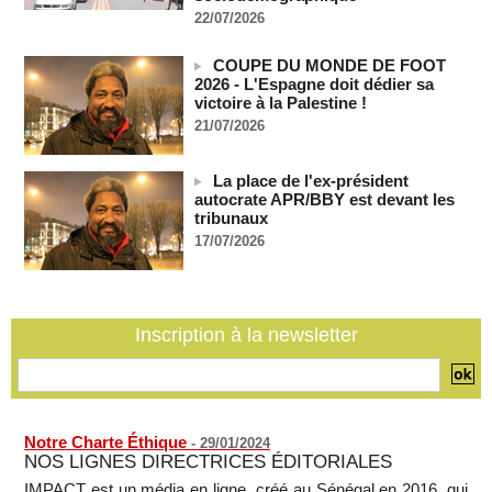
05/08/2026
-
22/07/2026
Un navire russe a bravé les sanctions pour acheminer des
véhicules militaires au Mali
COUPE DU MONDE DE FOOT
05/08/2026
-
2026 - L'Espagne doit dédier sa
victoire à la Palestine !
RDC: entre 2000 et 5000 tonnes d'uranium exportées avec
le cobalt vers la Chine en 20 ans, selon une enquête
21/07/2026
05/08/2026
-
Le plus vieux président du monde remanie l'armée, son
La place de l'ex-président
absence alimentant l'inquiétude
autocrate APR/BBY est devant les
05/08/2026
-
tribunaux
17/07/2026
Comment les rebelles font entrer des armes en Centrafrique
malgré l'embargo de l'ONU
05/08/2026
-
Mali: la Cour suprême rejette la demande de libération du
Inscription à la newsletter
militant Clément Dembélé
05/08/2026
-
Notre Charte Éthique
-
29/01/2024
NOS LIGNES DIRECTRICES ÉDITORIALES
IMPACT est un média en ligne, créé au Sénégal en 2016, qui