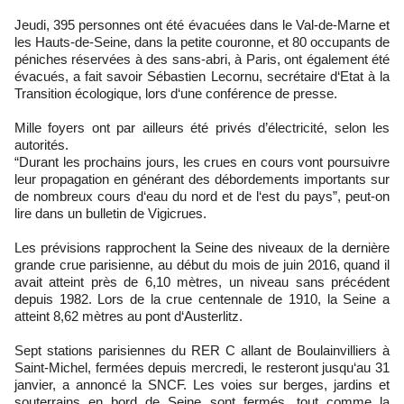
Jeudi, 395 personnes ont été évacuées dans le Val-de-Marne et
les Hauts-de-Seine, dans la petite couronne, et 80 occupants de
péniches réservées à des sans-abri, à Paris, ont également été
évacués, a fait savoir Sébastien Lecornu, secrétaire d‘Etat à la
Transition écologique, lors d‘une conférence de presse.
Mille foyers ont par ailleurs été privés d’électricité, selon les
autorités.
“Durant les prochains jours, les crues en cours vont poursuivre
leur propagation en générant des débordements importants sur
de nombreux cours d‘eau du nord et de l‘est du pays”, peut-on
lire dans un bulletin de Vigicrues.
Les prévisions rapprochent la Seine des niveaux de la dernière
grande crue parisienne, au début du mois de juin 2016, quand il
avait atteint près de 6,10 mètres, un niveau sans précédent
depuis 1982. Lors de la crue centennale de 1910, la Seine a
atteint 8,62 mètres au pont d‘Austerlitz.
Sept stations parisiennes du RER C allant de Boulainvilliers à
Saint-Michel, fermées depuis mercredi, le resteront jusqu‘au 31
janvier, a annoncé la SNCF. Les voies sur berges, jardins et
souterrains en bord de Seine sont fermés, tout comme la