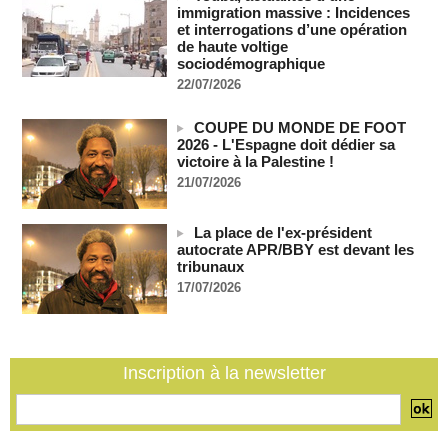
immigration massive : Incidences
Bénin: le nouveau Sénat élit son premier président
et interrogations d’une opération
06/08/2026
-
de haute voltige
sociodémographique
La Centrafrique et le Cameroun apaisent les tensions après
22/07/2026
un incident frontalier
06/08/2026
-
COUPE DU MONDE DE FOOT
2026 - L'Espagne doit dédier sa
victoire à la Palestine !
21/07/2026
La place de l'ex-président
autocrate APR/BBY est devant les
tribunaux
17/07/2026
Inscription à la newsletter