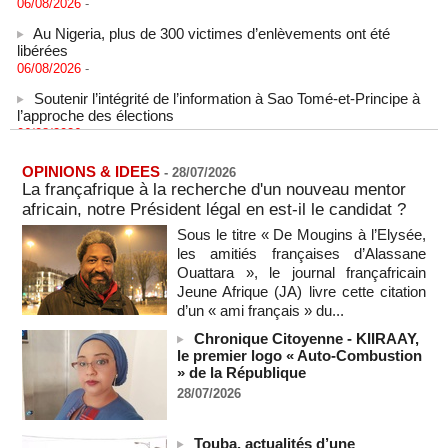
Au Nigeria, plus de 300 victimes d’enlèvements ont été
libérées
06/08/2026
-
Soutenir l’intégrité de l’information à Sao Tomé-et-Principe à
l’approche des élections
06/08/2026
-
Taïwan bloque un pont stratégique lors de la simulation d'une
invasion par la Chine
OPINIONS & IDEES
-
28/07/2026
06/08/2026
-
La françafrique à la recherche d'un nouveau mentor
africain, notre Président légal en est-il le candidat ?
Les Bourses mondiales suspendues au Moyen-Orient,
records en Europe
Sous le titre « De Mougins à l’Elysée,
06/08/2026
-
les amitiés françaises d’Alassane
Ouattara », le journal françafricain
Soudan du Sud : Les avocats de Riek Machar sollicitent un
Jeune Afrique (JA) livre cette citation
accès à leur client avant la prochaine audience
d’un « ami français » du...
06/08/2026
-
Chronique Citoyenne - KIIRAAY,
France-Algérie: l'affaire Mehdi Laribi relance la coopération
le premier logo « Auto-Combustion
policière contre le narcotrafic
» de la République
06/08/2026
-
28/07/2026
Guinée : l'absence du président Doumbouya ravive les
tensions politiques
Touba, actualités d’une
06/08/2026
-