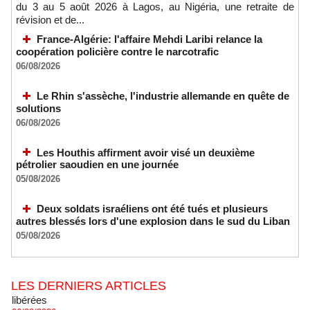
du 3 au 5 août 2026 à Lagos, au Nigéria, une retraite de
révision et de...
France-Algérie: l'affaire Mehdi Laribi relance la
coopération policière contre le narcotrafic
06/08/2026
Le Rhin s'assèche, l'industrie allemande en quête de
solutions
06/08/2026
Les Houthis affirment avoir visé un deuxième
pétrolier saoudien en une journée
L'Iran annonce le démantèlement d'un réseau du Mossad
dans la province de Kerman
05/08/2026
06/08/2026
-
Deux soldats israéliens ont été tués et plusieurs
Cédéao : le PAPS veut renforcer son efficacité opérationnelle
autres blessés lors d'une explosion dans le sud du Liban
06/08/2026
-
05/08/2026
L'armée nigériane obtient une hausse salariale historique
06/08/2026
-
Au Nigeria, plus de 300 victimes d’enlèvements ont été
LES DERNIERS ARTICLES
libérées
06/08/2026
-