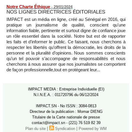
Notre Charte Éthique
-
29/01/2024
NOS LIGNES DIRECTRICES ÉDITORIALES
IMPACT est un média en ligne, créé au Sénégal en 2016, qui
pratique un journalisme de qualité, conscient qu'une
information fiable, pertinente et surtout digne de confiance joue
un rôle essentiel dans la société. Notre but est de rapporter
les faits et d’informer le public. Ce faisant, nous cherchons à
respecter les libertés qu’offrent la démocratie, les droits de la
personne et la pluralité d’opinions. Nous sommes conscients
qu’un tel pouvoir s’accompagne de responsabilités et nous
cherchons à nous assurer que nos journalistes se comportent
de façon professionnelle,tout en protégeant leur...
IMPACT MEDIA : Entreprise Individuelle (EI)
N.I.N.E.A. : 011720796 du 06/12/2024
IMPACT.SN - No ISSN : 3084-0813
Directeur de la publication : Momar DIENG
Titulaire de la Carte nationale de presse
contact@impact.sn - (221) 76 519 82 39
|
|
Plan du site
Syndication
Powered by WM