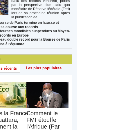
battu des records vendredi, portés
par la perspective d'un statu quo
monétaire de Réserve fédérale (Fed)
lors de sa prochaine réunion après
la publication de...
ourse de Paris termine en hausse et
 sa course aux records
Bourses mondiales suspendues au Moyen-
records en Europe
eau double record pour la Bourse de Paris
ne à l'équilibre
s
Les plus populaires
us récents
s la France
Comment le
uattara,
FMI étouffe
ent la
l'Afrique (Par