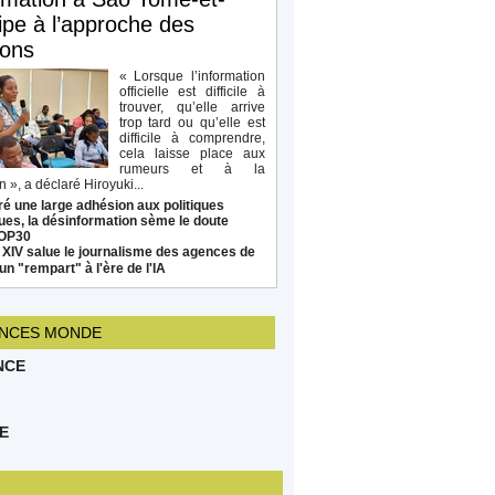
ipe à l’approche des
ions
« Lorsque l’information
officielle est difficile à
trouver, qu’elle arrive
trop tard ou qu’elle est
difficile à comprendre,
cela laisse place aux
rumeurs et à la
 », a déclaré Hiroyuki...
é une large adhésion aux politiques
ues, la désinformation sème le doute
COP30
 XIV salue le journalisme des agences de
un "rempart" à l'ère de l'IA
NCES MONDE
NCE
E