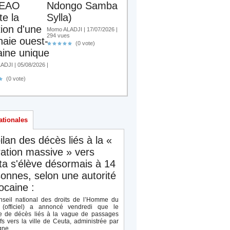
EAO
Ndongo Samba
te la
Sylla)
tion d'une
Momo ALADJI | 17/07/2026 |
294 vues
aie ouest-
(0 vote)
aine unique
DJI | 05/08/2026 |
(0 vote)
ationales
ilan des décès liés à la «
ation massive » vers
a s'élève désormais à 14
onnes, selon une autorité
caine :
seil national des droits de l’Homme du
(officiel) a annoncé vendredi que le
 de décès liés à la vague de passages
ifs vers la ville de Ceuta, administrée par
ne,...