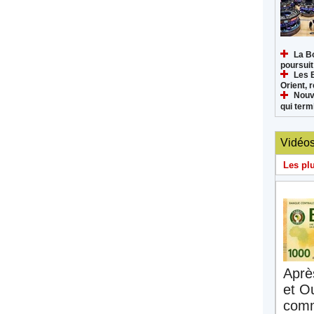
La B
poursuit
Les 
Orient, 
Nouv
qui termi
Vidéo
Les pl
Aprè
et O
comm