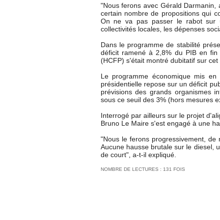
"Nous ferons avec Gérald Darmanin, a
certain nombre de propositions qui c
On ne va pas passer le rabot sur un
collectivités locales, les dépenses socia
Dans le programme de stabilité présen
déficit ramené à 2,8% du PIB en fin
(HCFP) s'était montré dubitatif sur cet 
Le programme économique mis en 
présidentielle repose sur un déficit p
prévisions des grands organismes int
sous ce seuil des 3% (hors mesures ex
Interrogé par ailleurs sur le projet d'al
Bruno Le Maire s'est engagé à une ha
"Nous le ferons progressivement, de ma
Aucune hausse brutale sur le diesel, 
de court", a-t-il expliqué.
NOMBRE DE LECTURES : 131 FOIS