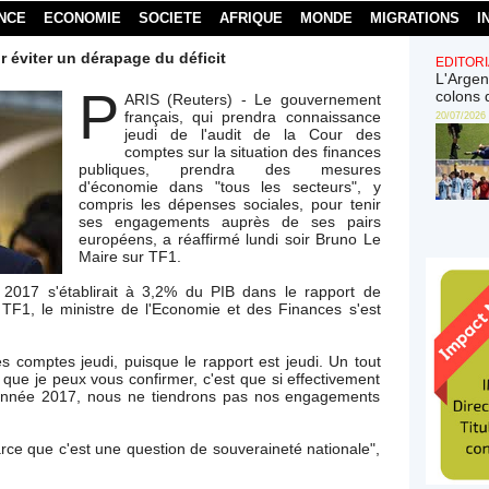
NCE
ECONOMIE
SOCIETE
AFRIQUE
MONDE
MIGRATIONS
I
 éviter un dérapage du déficit
EDITORI
L'Argen
P
colons 
ARIS (Reuters) - Le gouvernement
français, qui prendra connaissance
20/07/2026
jeudi de l'audit de la Cour des
comptes sur la situation des finances
publiques, prendra des mesures
d'économie dans "tous les secteurs", y
compris les dépenses sociales, pour tenir
ses engagements auprès de ses pairs
européens, a réaffirmé lundi soir Bruno Le
Maire sur TF1.
ur 2017 s'établirait à 3,2% du PIB dans le rapport de
de TF1, le ministre de l'Economie et des Finances s'est
 comptes jeudi, puisque le rapport est jeudi. Un tout
 que je peux vous confirmer, c'est que si effectivement
 l'année 2017, nous ne tiendrons pas nos engagements
arce que c'est une question de souveraineté nationale",