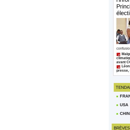
Princ
élect
confusion
Malgr
climatiq
avant 
Léon
presse, 
TENDA
FRA
USA
CHIN
BRÈVES