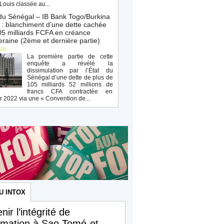
Louis classée au...
du Sénégal – IB Bank Togo/Burkina
: blanchiment d’une dette cachée
5 milliards FCFA en créance
raine (2ème et dernière partie)
025
La première partie de cette
enquête a révélé la
dissimulation par l’État du
Sénégal d’une dette de plus de
105 milliards 52 millions de
francs CFA contractée en
r 2022 via une « Convention de...
U INTOX
nir l’intégrité de
ormation à Sao Tomé-et-