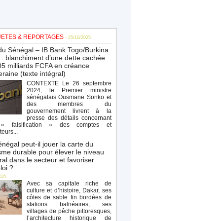
ETES & REPORTAGES
- 25/10/2025
du Sénégal – IB Bank Togo/Burkina
: blanchiment d’une dette cachée
5 milliards FCFA en créance
raine (texte intégral)
CONTEXTE Le 26 septembre
2024, le Premier ministre
sénégalais Ousmane Sonko et
des membres du
gouvernement livrent à la
presse des détails concernant
« falsification » des comptes et
teurs...
négal peut-il jouer la carte du
sme durable pour élever le niveau
al dans le secteur et favoriser
loi ?
025
Avec sa capitale riche de
culture et d’histoire, Dakar, ses
côtes de sable fin bordées de
stations balnéaires, ses
villages de pêche pittoresques,
l’architecture historique de