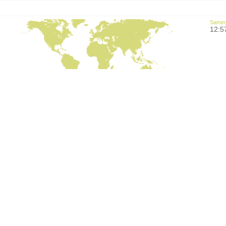
Samedi
12:5