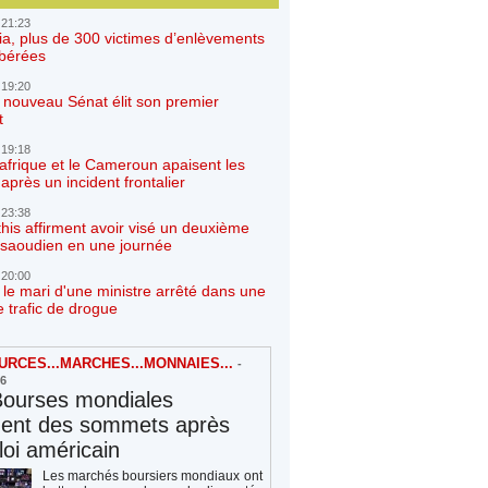
 21:23
ia, plus de 300 victimes d’enlèvements
ibérées
 19:20
e nouveau Sénat élit son premier
t
 19:18
afrique et le Cameroun apaisent les
après un incident frontalier
 23:38
his affirment avoir visé un deuxième
r saoudien en une journée
 20:00
 le mari d'une ministre arrêté dans une
e trafic de drogue
RCES...MARCHES...MONNAIES...
-
26
Bourses mondiales
hent des sommets après
loi américain
Les marchés boursiers mondiaux ont