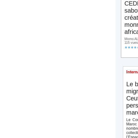
CED
sabo
créa
monn
afric
Momo ALA
115 vues
Intern
Le b
migr
Ceut
pers
maro
Le Con
Maroc 
nombre
collect
l’Espag