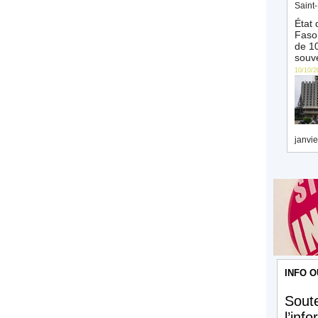
Saint-
État 
Faso 
de 10
souve
10/10/2
janvie
INFO O
Soute
l’inf