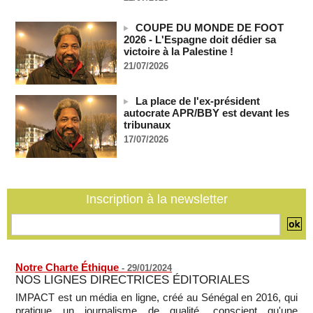
France-Algérie: l'affaire Mehdi Laribi relance la coopération
COUPE DU MONDE DE FOOT
policière contre le narcotrafic
2026 - L'Espagne doit dédier sa
06/08/2026
-
victoire à la Palestine !
Guinée : l'absence du président Doumbouya ravive les
21/07/2026
tensions politiques
06/08/2026
-
La place de l'ex-président
Bénin: le nouveau Sénat élit son premier président
autocrate APR/BBY est devant les
06/08/2026
-
tribunaux
17/07/2026
La Centrafrique et le Cameroun apaisent les tensions après
un incident frontalier
06/08/2026
-
Inscription à la newsletter
Notre Charte Éthique
-
29/01/2024
NOS LIGNES DIRECTRICES ÉDITORIALES
IMPACT est un média en ligne, créé au Sénégal en 2016, qui
pratique un journalisme de qualité, conscient qu'une