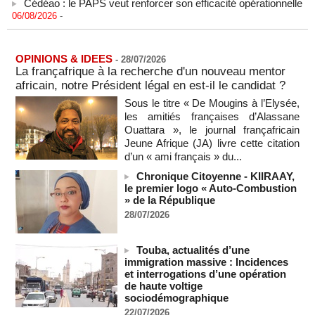
06/08/2026
-
L'armée nigériane obtient une hausse salariale historique
06/08/2026
-
OPINIONS & IDEES
-
28/07/2026
Au Nigeria, plus de 300 victimes d’enlèvements ont été
La françafrique à la recherche d'un nouveau mentor
libérées
africain, notre Président légal en est-il le candidat ?
06/08/2026
-
Sous le titre « De Mougins à l’Elysée,
Au Nigeria, plus de 300 victimes d’enlèvements ont été
les amitiés françaises d’Alassane
libérées
Ouattara », le journal françafricain
06/08/2026
-
Jeune Afrique (JA) livre cette citation
Soutenir l’intégrité de l’information à Sao Tomé-et-Principe à
d’un « ami français » du...
l’approche des élections
Chronique Citoyenne - KIIRAAY,
06/08/2026
-
le premier logo « Auto-Combustion
Taïwan bloque un pont stratégique lors de la simulation d'une
» de la République
invasion par la Chine
28/07/2026
06/08/2026
-
Les Bourses mondiales suspendues au Moyen-Orient,
Touba, actualités d’une
records en Europe
immigration massive : Incidences
06/08/2026
-
et interrogations d’une opération
de haute voltige
Soudan du Sud : Les avocats de Riek Machar sollicitent un
sociodémographique
accès à leur client avant la prochaine audience
22/07/2026
06/08/2026
-