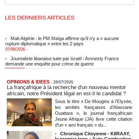
LES DERNIERS ARTICLES
Mali-Algérie : le PM Maïga affirme qu’il n’y a « aucune
rupture diplomatique » entre les 2 pays
07/08/2026
-
Journaliste libanaise tuée par Israël : Amnesty France
demande une enquête pour crime de guerre
07/08/2026
-
Côte d'Ivoire : le président Ouattara accorde la grâce à 4.661
détenus
OPINIONS & IDEES
-
28/07/2026
07/08/2026
-
La françafrique à la recherche d'un nouveau mentor
africain, notre Président légal en est-il le candidat ?
Plagiat à Cambridge - L’université va réexaminer le
recrutement de ses enseignants
Sous le titre « De Mougins à l’Elysée,
07/08/2026
-
les amitiés françaises d’Alassane
Ouattara », le journal françafricain
La Türkiye, l’Arabie saoudite et le Pakistan signent un accord
Jeune Afrique (JA) livre cette citation
conjoint de défense à La Mecque
d’un « ami français » du...
07/08/2026
-
Chronique Citoyenne - KIIRAAY,
La Bourse de Paris termine en hausse et poursuit sa course
le premier logo « Auto-Combustion