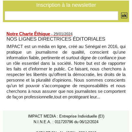
Cédéao : le PAPS veut renforcer son efficacité opérationnelle
Inscription à la newsletter
06/08/2026
-
Notre Charte Éthique
-
29/01/2024
NOS LIGNES DIRECTRICES ÉDITORIALES
IMPACT est un média en ligne, créé au Sénégal en 2016, qui
pratique un journalisme de qualité, conscient qu'une
information fiable, pertinente et surtout digne de confiance joue
un rôle essentiel dans la société. Notre but est de rapporter
les faits et d’informer le public. Ce faisant, nous cherchons à
respecter les libertés qu’offrent la démocratie, les droits de la
personne et la pluralité d’opinions. Nous sommes conscients
qu’un tel pouvoir s’accompagne de responsabilités et nous
cherchons à nous assurer que nos journalistes se comportent
de façon professionnelle,tout en protégeant leur...
IMPACT MEDIA : Entreprise Individuelle (EI)
N.I.N.E.A. : 011720796 du 06/12/2024