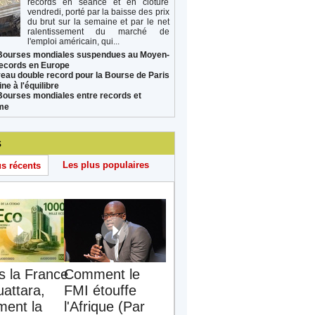
records en séance et en clôture
vendredi, porté par la baisse des prix
du brut sur la semaine et par le net
ralentissement du marché de
l'emploi américain, qui...
Bourses mondiales suspendues au Moyen-
records en Europe
eau double record pour la Bourse de Paris
ne à l'équilibre
Bourses mondiales entre records et
sme
s
Les plus populaires
us récents
s la France
Comment le
uattara,
FMI étouffe
ent la
l'Afrique (Par