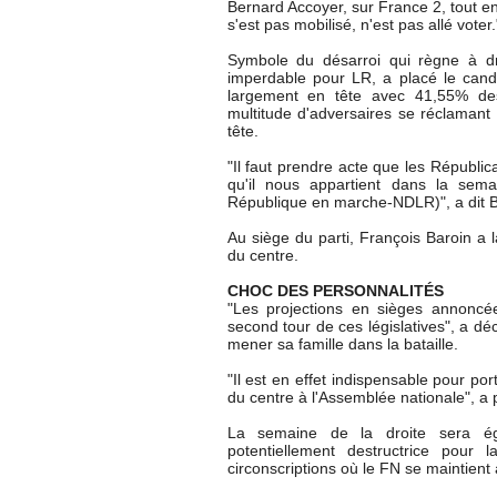
Bernard Accoyer, sur France 2, tout en 
s'est pas mobilisé, n'est pas allé voter.
Symbole du désarroi qui règne à dro
imperdable pour LR, a placé le can
largement en tête avec 41,55% des 
multitude d'adversaires se réclamant
tête.
"Il faut prendre acte que les Républic
qu'il nous appartient dans la sema
République en marche-NDLR)", a dit B
Au siège du parti, François Baroin a 
du centre.
CHOC DES PERSONNALITÉS
"Les projections en sièges annoncé
second tour de ces législatives", a décl
mener sa famille dans la bataille.
"Il est en effet indispensable pour po
du centre à l'Assemblée nationale", a p
La semaine de la droite sera é
potentiellement destructrice pour
circonscriptions où le FN se maintient