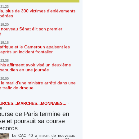
 21:23
ia, plus de 300 victimes d’enlèvements
ibérées
 19:20
e nouveau Sénat élit son premier
t
 19:18
afrique et le Cameroun apaisent les
après un incident frontalier
 23:38
his affirment avoir visé un deuxième
r saoudien en une journée
 20:00
 le mari d'une ministre arrêté dans une
e trafic de drogue
RCES...MARCHES...MONNAIES...
-
26
urse de Paris termine en
e et poursuit sa course
ecords
Le CAC 40 a inscrit de nouveaux