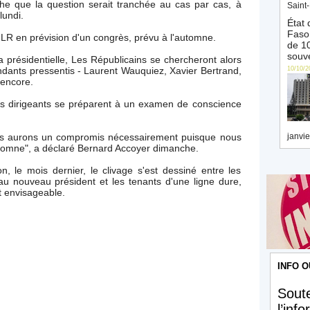
he que la question serait tranchée au cas par cas, à
Saint-
lundi.
État 
Faso 
 LR en prévision d'un congrès, prévu à l'automne.
de 10
souve
a présidentielle, Les Républicains se chercheront alors
dants pressentis - Laurent Wauquiez, Xavier Bertrand,
10/10/2
 encore.
es dirigeants se préparent à un examen de conscience
nous aurons un compromis nécessairement puisque nous
janvie
automne", a déclaré Bernard Accoyer dimanche.
, le mois dernier, le clivage s'est dessiné entre les
au nouveau président et les tenants d'une ligne dure,
t envisageable.
INFO O
Soute
l’inf