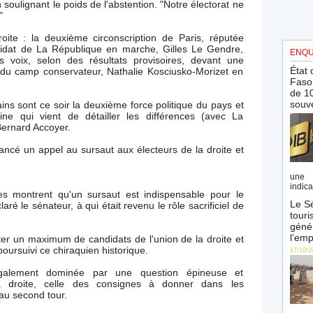
soulignant le poids de l'abstention. "Notre électorat ne
"
ite : la deuxième circonscription de Paris, réputée
didat de La République en marche, Gilles Le Gendre,
ENQU
voix, selon des résultats provisoires, devant une
État 
 du camp conservateur, Nathalie Kosciusko-Morizet en
Faso 
de 10
souve
ains sont ce soir la deuxième force politique du pays et
ine qui vient de détailler les différences (avec La
ernard Accoyer.
lancé un appel au sursaut aux électeurs de la droite et
une 
indica
es montrent qu'un sursaut est indispensable pour le
Le Sé
aré le sénateur, à qui était revenu le rôle sacrificiel de
touri
génér
l’emp
rter un maximum de candidats de l'union de la droite et
oursuivi ce chiraquien historique.
17/10/2
galement dominée par une question épineuse et
 la droite, celle des consignes à donner dans les
 au second tour.