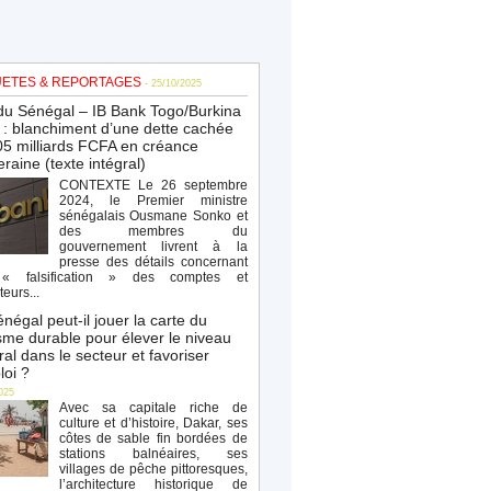
ETES & REPORTAGES
- 25/10/2025
du Sénégal – IB Bank Togo/Burkina
: blanchiment d’une dette cachée
5 milliards FCFA en créance
raine (texte intégral)
CONTEXTE Le 26 septembre
2024, le Premier ministre
sénégalais Ousmane Sonko et
des membres du
gouvernement livrent à la
presse des détails concernant
« falsification » des comptes et
teurs...
négal peut-il jouer la carte du
sme durable pour élever le niveau
al dans le secteur et favoriser
loi ?
025
Avec sa capitale riche de
culture et d’histoire, Dakar, ses
côtes de sable fin bordées de
stations balnéaires, ses
villages de pêche pittoresques,
l’architecture historique de