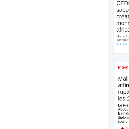
CED
sabo
créa
monn
afric
Momo ALA
105 vue
Intern
Mali
affi
rupt
les 
Le Prem
Abdoul
Bamak
diplom
soulign
E