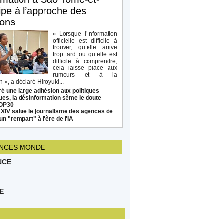
ipe à l’approche des
ions
« Lorsque l’information
officielle est difficile à
trouver, qu’elle arrive
trop tard ou qu’elle est
difficile à comprendre,
cela laisse place aux
rumeurs et à la
 », a déclaré Hiroyuki...
é une large adhésion aux politiques
ues, la désinformation sème le doute
COP30
 XIV salue le journalisme des agences de
un "rempart" à l'ère de l'IA
NCES MONDE
NCE
E