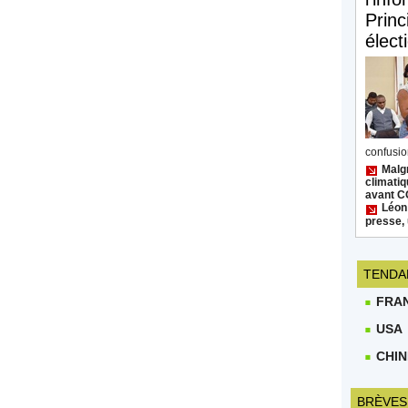
Princ
élect
confusion
Malgr
climatiq
avant 
Léon
presse, 
TENDA
FRA
USA
CHIN
BRÈVES