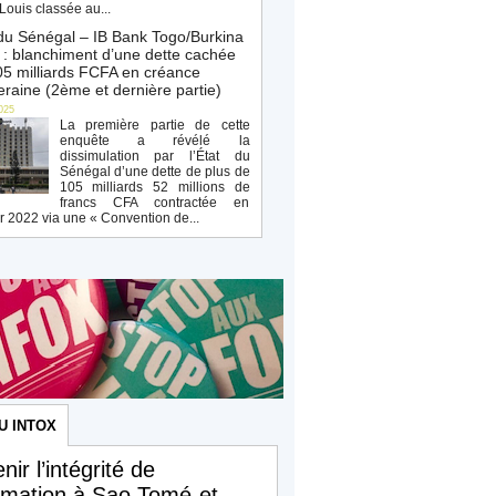
Louis classée au...
du Sénégal – IB Bank Togo/Burkina
: blanchiment d’une dette cachée
5 milliards FCFA en créance
raine (2ème et dernière partie)
025
La première partie de cette
enquête a révélé la
dissimulation par l’État du
Sénégal d’une dette de plus de
105 milliards 52 millions de
francs CFA contractée en
r 2022 via une « Convention de...
U INTOX
nir l’intégrité de
ormation à Sao Tomé-et-