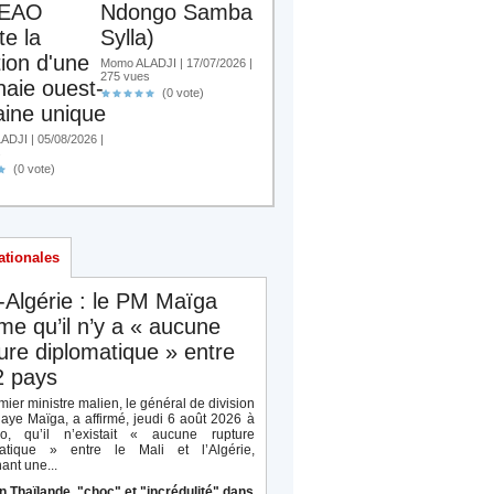
EAO
Ndongo Samba
te la
Sylla)
tion d'une
Momo ALADJI | 17/07/2026 |
275 vues
aie ouest-
(0 vote)
aine unique
DJI | 05/08/2026 |
s
(0 vote)
ationales
-Algérie : le PM Maïga
rme qu’il n’y a « aucune
ure diplomatique » entre
2 pays
ier ministre malien, le général de division
aye Maïga, a affirmé, jeudi 6 août 2026 à
o, qu’il n’existait « aucune rupture
atique » entre le Mali et l’Algérie,
ant une...
n Thaïlande, "choc" et "incrédulité" dans