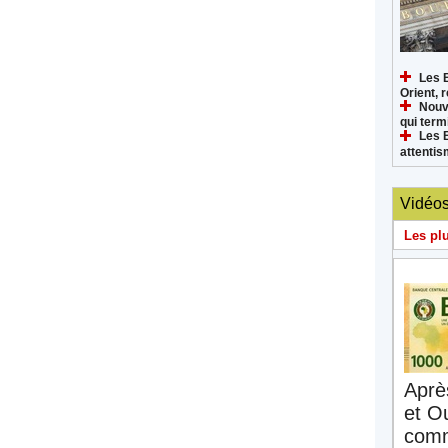
Les 
Orient, 
Nouv
qui termi
Les 
attenti
Vidéo
Les pl
Aprè
et O
comm