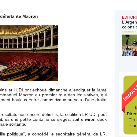
a déferlante Macron
EDITORI
L'Argen
colons 
20/07/2026
ains et l'UDI ont échoué dimanche à endiguer la lame
Emmanuel Macron au premier tour des législatives, qui
ment houleux entre camps rivaux au sein d'une droite
ésultats non encore définitifs, la coalition LR-UDI peut
res une petite centaine se sièges, soit environ deux
nale sortante.
lle politique", a concédé le secrétaire général de LR,