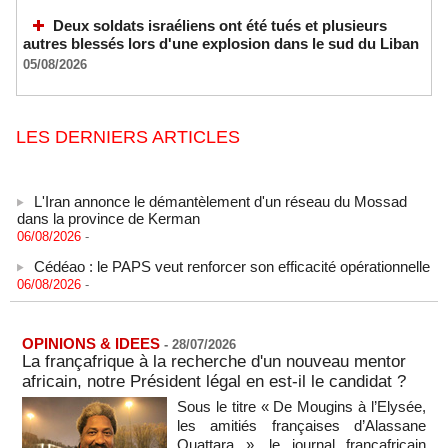
Deux soldats israéliens ont été tués et plusieurs
autres blessés lors d'une explosion dans le sud du Liban
05/08/2026
LES DERNIERS ARTICLES
L'Iran annonce le démantèlement d'un réseau du Mossad
dans la province de Kerman
06/08/2026
-
Cédéao : le PAPS veut renforcer son efficacité opérationnelle
06/08/2026
-
L'armée nigériane obtient une hausse salariale historique
06/08/2026
-
OPINIONS & IDEES
-
28/07/2026
Au Nigeria, plus de 300 victimes d’enlèvements ont été
La françafrique à la recherche d'un nouveau mentor
libérées
africain, notre Président légal en est-il le candidat ?
06/08/2026
-
Sous le titre « De Mougins à l’Elysée,
Au Nigeria, plus de 300 victimes d’enlèvements ont été
les amitiés françaises d’Alassane
libérées
Ouattara », le journal françafricain