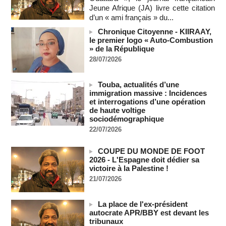
06/08/2026
-
Jeune Afrique (JA) livre cette citation
Soutenir l’intégrité de l’information à Sao Tomé-et-Principe à
d’un « ami français » du...
l’approche des élections
Chronique Citoyenne - KIIRAAY,
06/08/2026
-
le premier logo « Auto-Combustion
Taïwan bloque un pont stratégique lors de la simulation d'une
» de la République
invasion par la Chine
28/07/2026
06/08/2026
-
Les Bourses mondiales suspendues au Moyen-Orient,
Touba, actualités d’une
records en Europe
immigration massive : Incidences
06/08/2026
-
et interrogations d’une opération
de haute voltige
Soudan du Sud : Les avocats de Riek Machar sollicitent un
sociodémographique
accès à leur client avant la prochaine audience
22/07/2026
06/08/2026
-
France-Algérie: l'affaire Mehdi Laribi relance la coopération
COUPE DU MONDE DE FOOT
policière contre le narcotrafic
2026 - L'Espagne doit dédier sa
06/08/2026
-
victoire à la Palestine !
Guinée : l'absence du président Doumbouya ravive les
21/07/2026
tensions politiques
06/08/2026
-
La place de l'ex-président
Bénin: le nouveau Sénat élit son premier président
autocrate APR/BBY est devant les
tribunaux
06/08/2026
-