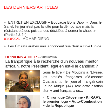
LES DERNIERS ARTICLES
ENTRETIEN EXCLUSIF – Boubacar Boris Diop : « Dans le
Sahel, l’enjeu n’est pas la lutte pour la démocratie mais la
résistance à des puissances décidées à semer le chaos »
(Partie 2 & fin)
MOMAR DIENG
09/08/2026
-
Les Émirats arabes unis annoncent que l'Iran a ciblé l'un de
leurs navires avec un missile dans le détroit d'Ormuz
08/08/2026
-
OPINIONS & IDEES
-
28/07/2026
Le bilan des décès liés à la « migration massive » vers
La françafrique à la recherche d'un nouveau mentor
Ceuta s'élève désormais à 14 personnes, selon une autorité
africain, notre Président légal en est-il le candidat ?
marocaine :
08/08/2026
-
Sous le titre « De Mougins à l’Elysée,
les amitiés françaises d’Alassane
Sénégal - Une revue de presse du 8 août 2026 (Par IA)
Ouattara », le journal françafricain
08/08/2026
-
MOMO ALADJI
Jeune Afrique (JA) livre cette citation
SENEGAL - Les Unes de la presse quotidienne du 8/9 août
d’un « ami français » du...
2026
Chronique Citoyenne - KIIRAAY,
08/08/2026
-
MOMO ALADJI
le premier logo « Auto-Combustion
» de la République
A Ceuta, les enfants migrants risquent d'être victimes de