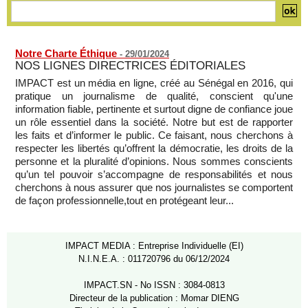
Mali-Algérie : le PM Maïga affirme qu’il n’y a « aucune
rupture diplomatique » entre les 2 pays
07/08/2026
-
Notre Charte Éthique
-
29/01/2024
NOS LIGNES DIRECTRICES ÉDITORIALES
IMPACT est un média en ligne, créé au Sénégal en 2016, qui
pratique un journalisme de qualité, conscient qu'une
information fiable, pertinente et surtout digne de confiance joue
un rôle essentiel dans la société. Notre but est de rapporter
les faits et d’informer le public. Ce faisant, nous cherchons à
respecter les libertés qu’offrent la démocratie, les droits de la
personne et la pluralité d’opinions. Nous sommes conscients
qu’un tel pouvoir s’accompagne de responsabilités et nous
cherchons à nous assurer que nos journalistes se comportent
de façon professionnelle,tout en protégeant leur...
IMPACT MEDIA : Entreprise Individuelle (EI)
N.I.N.E.A. : 011720796 du 06/12/2024
IMPACT.SN - No ISSN : 3084-0813
Directeur de la publication : Momar DIENG