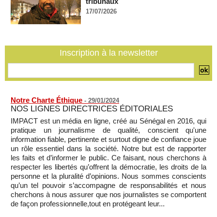
tribunaux
17/07/2026
La Centrafrique et le Cameroun apaisent les tensions après
un incident frontalier
06/08/2026
-
Inscription à la newsletter
Notre Charte Éthique
-
29/01/2024
NOS LIGNES DIRECTRICES ÉDITORIALES
IMPACT est un média en ligne, créé au Sénégal en 2016, qui
pratique un journalisme de qualité, conscient qu'une
information fiable, pertinente et surtout digne de confiance joue
un rôle essentiel dans la société. Notre but est de rapporter
les faits et d’informer le public. Ce faisant, nous cherchons à
respecter les libertés qu’offrent la démocratie, les droits de la
personne et la pluralité d’opinions. Nous sommes conscients
qu’un tel pouvoir s’accompagne de responsabilités et nous
cherchons à nous assurer que nos journalistes se comportent
de façon professionnelle,tout en protégeant leur...