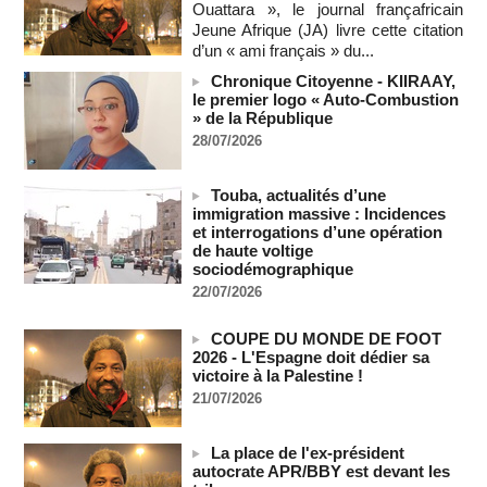
Ouattara », le journal françafricain
06/08/2026
-
Jeune Afrique (JA) livre cette citation
Soutenir l’intégrité de l’information à Sao Tomé-et-Principe à
d’un « ami français » du...
l’approche des élections
06/08/2026
-
Chronique Citoyenne - KIIRAAY,
le premier logo « Auto-Combustion
Taïwan bloque un pont stratégique lors de la simulation d'une
» de la République
invasion par la Chine
28/07/2026
06/08/2026
-
Les Bourses mondiales suspendues au Moyen-Orient,
Touba, actualités d’une
records en Europe
immigration massive : Incidences
06/08/2026
-
et interrogations d’une opération
de haute voltige
Soudan du Sud : Les avocats de Riek Machar sollicitent un
sociodémographique
accès à leur client avant la prochaine audience
06/08/2026
-
22/07/2026
France-Algérie: l'affaire Mehdi Laribi relance la coopération
COUPE DU MONDE DE FOOT
policière contre le narcotrafic
2026 - L'Espagne doit dédier sa
06/08/2026
-
victoire à la Palestine !
Guinée : l'absence du président Doumbouya ravive les
21/07/2026
tensions politiques
06/08/2026
-
La place de l'ex-président
Bénin: le nouveau Sénat élit son premier président
autocrate APR/BBY est devant les
06/08/2026
-