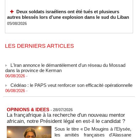
Deux soldats israéliens ont été tués et plusieurs
autres blessés lors d'une explosion dans le sud du Liban
05/08/2026
LES DERNIERS ARTICLES
L'Iran annonce le démantèlement d'un réseau du Mossad
dans la province de Kerman
06/08/2026
-
Cédéao : le PAPS veut renforcer son efficacité opérationnelle
06/08/2026
-
L'armée nigériane obtient une hausse salariale historique
06/08/2026
-
OPINIONS & IDEES
Au Nigeria, plus de 300 victimes d’enlèvements ont été
-
28/07/2026
La françafrique à la recherche d'un nouveau mentor
libérées
06/08/2026
africain, notre Président légal en est-il le candidat ?
-
Sous le titre « De Mougins à l’Elysée,
Au Nigeria, plus de 300 victimes d’enlèvements ont été
les amitiés françaises d’Alassane
libérées