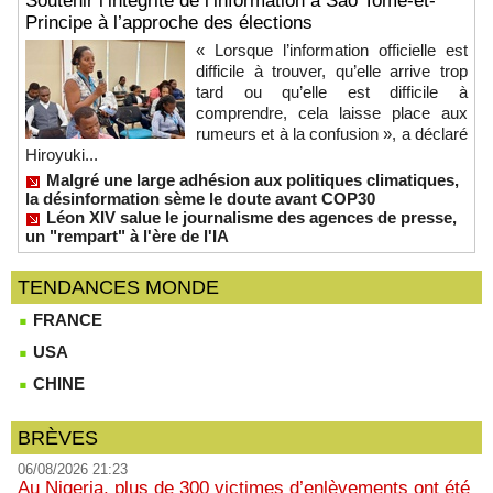
Soutenir l’intégrité de l’information à Sao Tomé-et-
Principe à l’approche des élections
« Lorsque l’information officielle est
difficile à trouver, qu’elle arrive trop
tard ou qu’elle est difficile à
comprendre, cela laisse place aux
rumeurs et à la confusion », a déclaré
Hiroyuki...
Malgré une large adhésion aux politiques climatiques,
la désinformation sème le doute avant COP30
Léon XIV salue le journalisme des agences de presse,
un "rempart" à l'ère de l'IA
TENDANCES MONDE
FRANCE
USA
CHINE
BRÈVES
06/08/2026 21:23
Au Nigeria, plus de 300 victimes d’enlèvements ont été