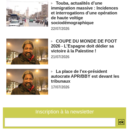
Taïwan bloque un pont stratégique lors de la simulation d'une
Touba, actualités d’une
invasion par la Chine
immigration massive : Incidences
06/08/2026
-
et interrogations d’une opération
de haute voltige
Les Bourses mondiales suspendues au Moyen-Orient,
sociodémographique
records en Europe
22/07/2026
06/08/2026
-
Soudan du Sud : Les avocats de Riek Machar sollicitent un
COUPE DU MONDE DE FOOT
accès à leur client avant la prochaine audience
2026 - L'Espagne doit dédier sa
06/08/2026
-
victoire à la Palestine !
France-Algérie: l'affaire Mehdi Laribi relance la coopération
21/07/2026
policière contre le narcotrafic
06/08/2026
-
La place de l'ex-président
Guinée : l'absence du président Doumbouya ravive les
autocrate APR/BBY est devant les
tensions politiques
tribunaux
06/08/2026
-
17/07/2026
Bénin: le nouveau Sénat élit son premier président
06/08/2026
-
Inscription à la newsletter