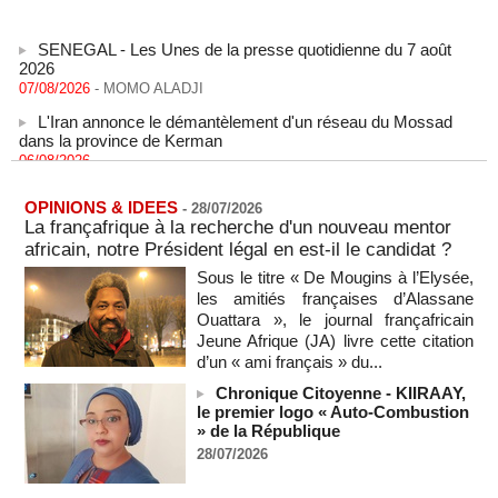
SENEGAL - Les Unes de la presse quotidienne du 7 août
2026
07/08/2026
-
MOMO ALADJI
L'Iran annonce le démantèlement d'un réseau du Mossad
dans la province de Kerman
06/08/2026
-
Cédéao : le PAPS veut renforcer son efficacité opérationnelle
06/08/2026
-
OPINIONS & IDEES
-
28/07/2026
La françafrique à la recherche d'un nouveau mentor
L'armée nigériane obtient une hausse salariale historique
africain, notre Président légal en est-il le candidat ?
06/08/2026
-
Sous le titre « De Mougins à l’Elysée,
Au Nigeria, plus de 300 victimes d’enlèvements ont été
les amitiés françaises d’Alassane
libérées
Ouattara », le journal françafricain
06/08/2026
-
Jeune Afrique (JA) livre cette citation
Au Nigeria, plus de 300 victimes d’enlèvements ont été
d’un « ami français » du...
libérées
Chronique Citoyenne - KIIRAAY,
06/08/2026
-
le premier logo « Auto-Combustion
Soutenir l’intégrité de l’information à Sao Tomé-et-Principe à
» de la République
l’approche des élections
28/07/2026
06/08/2026
-