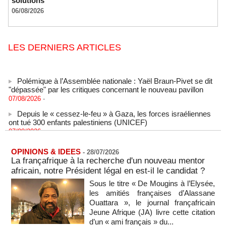
solutions
06/08/2026
LES DERNIERS ARTICLES
Polémique à l’Assemblée nationale : Yaël Braun-Pivet se dit
"dépassée" par les critiques concernant le nouveau pavillon
07/08/2026
-
Depuis le « cessez-le-feu » à Gaza, les forces israéliennes
ont tué 300 enfants palestiniens (UNICEF)
07/08/2026
-
Guinée-Bissau - Première visite de la médiation sénégalaise
après le sommet de la Cedeao
OPINIONS & IDEES
-
28/07/2026
07/08/2026
-
La françafrique à la recherche d'un nouveau mentor
africain, notre Président légal en est-il le candidat ?
Bénin: Patrice Talon élu président du Sénat, moins de trois
mois après son départ du pouvoir
Sous le titre « De Mougins à l’Elysée,
07/08/2026
-
les amitiés françaises d’Alassane
Ouattara », le journal françafricain
Mali-Algérie : le PM Maïga affirme qu’il n’y a « aucune
Jeune Afrique (JA) livre cette citation
rupture diplomatique » entre les 2 pays
d’un « ami français » du...
07/08/2026
-