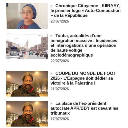
Chronique Citoyenne - KIIRAAY,
Journaliste libanaise tuée par Israël : Amnesty France
le premier logo « Auto-Combustion
demande une enquête pour crime de guerre
» de la République
07/08/2026
-
28/07/2026
Côte d'Ivoire : le président Ouattara accorde la grâce à 4.661
détenus
Touba, actualités d’une
07/08/2026
-
immigration massive : Incidences
Plagiat à Cambridge - L’université va réexaminer le
et interrogations d’une opération
recrutement de ses enseignants
de haute voltige
07/08/2026
-
sociodémographique
22/07/2026
La Türkiye, l’Arabie saoudite et le Pakistan signent un accord
conjoint de défense à La Mecque
07/08/2026
-
COUPE DU MONDE DE FOOT
2026 - L'Espagne doit dédier sa
La Bourse de Paris termine en hausse et poursuit sa course
victoire à la Palestine !
aux records
21/07/2026
07/08/2026
-
En Thaïlande, "choc" et "incrédulité" dans un lycée après une
La place de l'ex-président
fusillade mortelle
autocrate APR/BBY est devant les
07/08/2026
-
tribunaux
Hydrocarbures : les entreprises d’État font des recettes de
17/07/2026
37,5 milliards de francs CFA au premier semestre de 2025