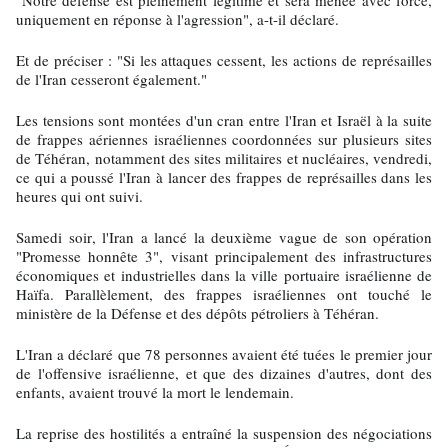
"Notre défense est pleinement légitime et sera menée avec force,
uniquement en réponse à l'agression", a-t-il déclaré.
Et de préciser : "Si les attaques cessent, les actions de représailles
de l'Iran cesseront également."
Les tensions sont montées d'un cran entre l'Iran et Israël à la suite
de frappes aériennes israéliennes coordonnées sur plusieurs sites
de Téhéran, notamment des sites militaires et nucléaires, vendredi,
ce qui a poussé l'Iran à lancer des frappes de représailles dans les
heures qui ont suivi.
Samedi soir, l'Iran a lancé la deuxième vague de son opération
"Promesse honnête 3", visant principalement des infrastructures
économiques et industrielles dans la ville portuaire israélienne de
Haïfa. Parallèlement, des frappes israéliennes ont touché le
ministère de la Défense et des dépôts pétroliers à Téhéran.
L'Iran a déclaré que 78 personnes avaient été tuées le premier jour
de l'offensive israélienne, et que des dizaines d'autres, dont des
enfants, avaient trouvé la mort le lendemain.
La reprise des hostilités a entraîné la suspension des négociations