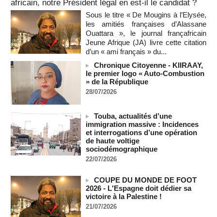
africain, notre Président légal en est-il le candidat ?
06/08/2026
-
Sous le titre « De Mougins à l’Elysée,
Au Nigeria, plus de 300 victimes d’enlèvements ont été
les amitiés françaises d’Alassane
libérées
Ouattara », le journal françafricain
06/08/2026
-
Jeune Afrique (JA) livre cette citation
Soutenir l’intégrité de l’information à Sao Tomé-et-Principe à
d’un « ami français » du...
l’approche des élections
Chronique Citoyenne - KIIRAAY,
06/08/2026
-
le premier logo « Auto-Combustion
Taïwan bloque un pont stratégique lors de la simulation d'une
» de la République
invasion par la Chine
28/07/2026
06/08/2026
-
Les Bourses mondiales suspendues au Moyen-Orient,
Touba, actualités d’une
records en Europe
immigration massive : Incidences
06/08/2026
-
et interrogations d’une opération
de haute voltige
Soudan du Sud : Les avocats de Riek Machar sollicitent un
sociodémographique
accès à leur client avant la prochaine audience
22/07/2026
06/08/2026
-
France-Algérie: l'affaire Mehdi Laribi relance la coopération
COUPE DU MONDE DE FOOT
policière contre le narcotrafic
2026 - L'Espagne doit dédier sa
06/08/2026
-
victoire à la Palestine !
Guinée : l'absence du président Doumbouya ravive les
21/07/2026
tensions politiques