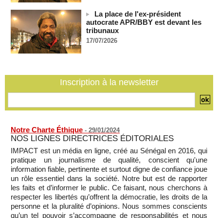
06/08/2026
-
La place de l'ex-président
Bénin: le nouveau Sénat élit son premier président
autocrate APR/BBY est devant les
tribunaux
06/08/2026
-
17/07/2026
La Centrafrique et le Cameroun apaisent les tensions après
un incident frontalier
06/08/2026
-
Inscription à la newsletter
Notre Charte Éthique
-
29/01/2024
NOS LIGNES DIRECTRICES ÉDITORIALES
IMPACT est un média en ligne, créé au Sénégal en 2016, qui
pratique un journalisme de qualité, conscient qu'une
information fiable, pertinente et surtout digne de confiance joue
un rôle essentiel dans la société. Notre but est de rapporter
les faits et d’informer le public. Ce faisant, nous cherchons à
respecter les libertés qu’offrent la démocratie, les droits de la
personne et la pluralité d’opinions. Nous sommes conscients
qu’un tel pouvoir s’accompagne de responsabilités et nous