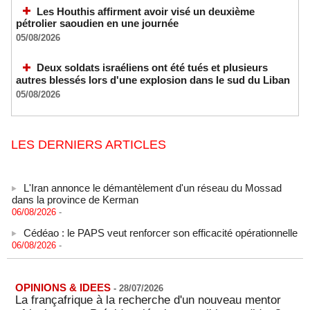
Les Houthis affirment avoir visé un deuxième
pétrolier saoudien en une journée
05/08/2026
Deux soldats israéliens ont été tués et plusieurs
autres blessés lors d'une explosion dans le sud du Liban
05/08/2026
LES DERNIERS ARTICLES
L'Iran annonce le démantèlement d'un réseau du Mossad
dans la province de Kerman
06/08/2026
-
Cédéao : le PAPS veut renforcer son efficacité opérationnelle
06/08/2026
-
L'armée nigériane obtient une hausse salariale historique
06/08/2026
-
OPINIONS & IDEES
-
28/07/2026
Au Nigeria, plus de 300 victimes d’enlèvements ont été
La françafrique à la recherche d'un nouveau mentor
libérées