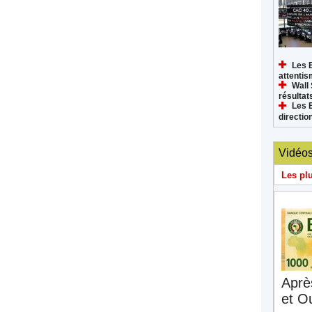
Les 
attenti
Wall 
résultat
Les 
directi
Vidéo
Les pl
Aprè
et O