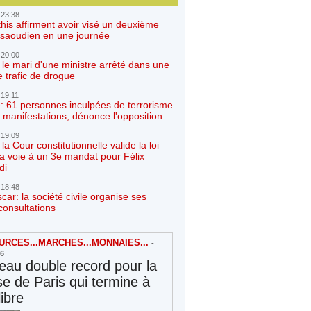
 23:38
his affirment avoir visé un deuxième
r saoudien en une journée
 20:00
 le mari d'une ministre arrêté dans une
e trafic de drogue
 19:11
: 61 personnes inculpées de terrorisme
 manifestations, dénonce l'opposition
 19:09
a Cour constitutionnelle valide la loi
la voie à un 3e mandat pour Félix
di
 18:48
ar: la société civile organise ses
consultations
RCES...MARCHES...MONNAIES...
-
26
au double record pour la
e de Paris qui termine à
libre