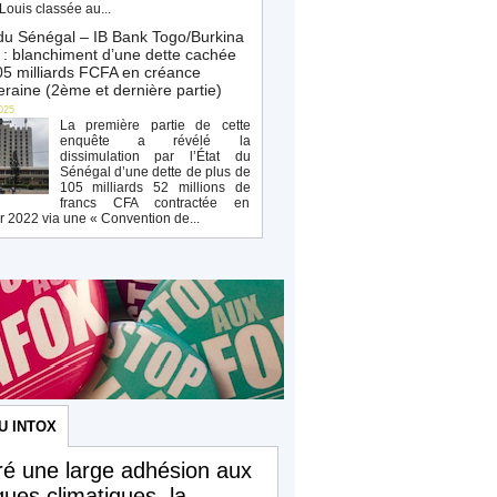
Louis classée au...
du Sénégal – IB Bank Togo/Burkina
: blanchiment d’une dette cachée
5 milliards FCFA en créance
raine (2ème et dernière partie)
025
La première partie de cette
enquête a révélé la
dissimulation par l’État du
Sénégal d’une dette de plus de
105 milliards 52 millions de
francs CFA contractée en
r 2022 via une « Convention de...
U INTOX
é une large adhésion aux
iques climatiques, la