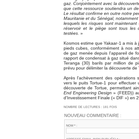
gaz. Conjointement avec la découverte
que cette ressource soutiendra un de
Le résultat confirme en outre notre per
Mauritanie et du Sénégal, notamment
lesquels les risques sont maintenant 
réservoir et le piège sont tous les
testées
. »
Kosmos estime que Yakaar-1 a mis à jo
pieds cubes, conformément à nos atten
de gaz menée depuis l'appareil de fo
rapport de condensat à gaz situé dans
Teranga (30) barils par million de 
prévu pour délimiter la découverte de 
Après l'achèvement des opérations su
vers le puits Tortue-1 pour effectue
découverte de Tortue, permettant ai
End Engineering Design
» (FEED)) a
d'Investissement Finale (« DIF ») en 2
NOMBRE DE LECTURES : 181 FOIS
NOUVEAU COMMENTAIRE :
NOM * :