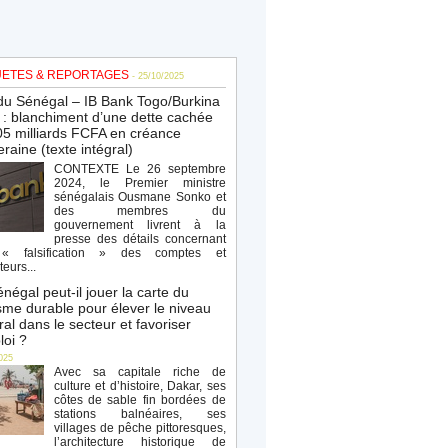
ETES & REPORTAGES
- 25/10/2025
du Sénégal – IB Bank Togo/Burkina
: blanchiment d’une dette cachée
5 milliards FCFA en créance
raine (texte intégral)
CONTEXTE Le 26 septembre
2024, le Premier ministre
sénégalais Ousmane Sonko et
des membres du
gouvernement livrent à la
presse des détails concernant
« falsification » des comptes et
teurs...
négal peut-il jouer la carte du
sme durable pour élever le niveau
al dans le secteur et favoriser
loi ?
025
Avec sa capitale riche de
culture et d’histoire, Dakar, ses
côtes de sable fin bordées de
stations balnéaires, ses
villages de pêche pittoresques,
l’architecture historique de