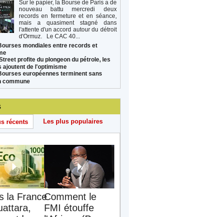
Sur le papier, la Bourse de Paris a de
nouveau battu mercredi deux
records en fermeture et en séance,
mais a quasiment stagné dans
l'attente d'un accord autour du détroit
d'Ormuz. Le CAC 40...
Bourses mondiales entre records et
sme
Street profite du plongeon du pétrole, les
s ajoutent de l'optimisme
Bourses européennes terminent sans
on commune
s
Les plus populaires
us récents
s la France
Comment le
uattara,
FMI étouffe