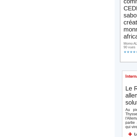
comm
CED
sabo
créa
monn
afric
Momo ALA
90 vues
Intern
Le R
all
solu
Au pie
Thyss
l'Allem
partie
qui vire
L