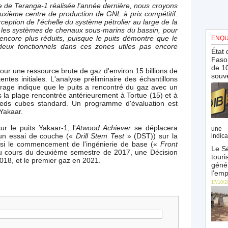
 de Teranga-1 réalisée l'année dernière, nous croyons
uxième centre de production de GNL à prix compétitif.
ception de l'échelle du système pétrolier au large de la
 les systèmes de chenaux sous-marins du bassin, pour
encore plus réduits, puisque le puits démontre que le
ENQU
 deux fonctionnels dans ces zones utiles pas encore
État 
Faso 
de 10
ur une ressource brute de gaz d'environ 15 billions de
souve
tes initiales. L'analyse préliminaire des échantillons
rage indique que le puits a rencontré du gaz avec un
 la plage rencontrée antérieurement à Tortue (15) et à
pieds cubes standard. Un programme d'évaluation est
Yakaar.
r le puits Yakaar-1, l'
Atwood Achiever
se déplacera
une 
r un essai de couche («
Drill Stem Test
» (DST)) sur la
indica
nsi le commencement de l'ingénierie de base («
Front
Le Sé
u cours du deuxième semestre de 2017, une Décision
touri
018, et le premier gaz en 2021.
génér
l’emp
17/10/2