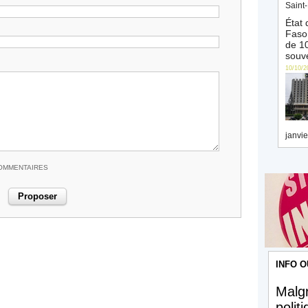
Saint-
État 
Faso 
de 10
souve
10/10/2
janvie
COMMENTAIRES
INFO O
Malgr
polit