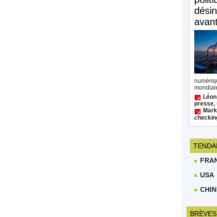
désin
avan
numéri
mondiale
Léon
presse, 
Mark 
checkin
TENDA
FRA
USA
CHIN
BRÈVES