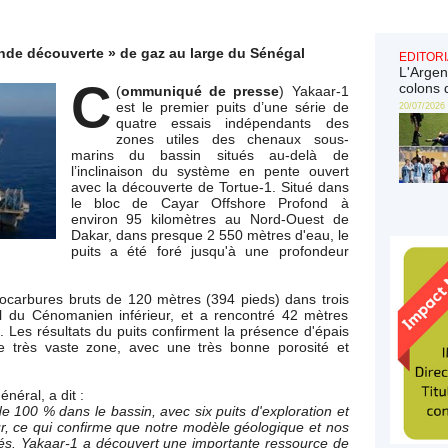
de découverte » de gaz au large du Sénégal
EDITORI
L'Argen
C
colons 
(
ommuniqué de presse
) Yakaar-1
est le premier puits d’une série de
20/07/2026
quatre essais indépendants des
zones utiles des chenaux sous-
marins du bassin situés au-delà de
l’inclinaison du système en pente ouvert
avec la découverte de Tortue-1. Situé dans
le bloc de Cayar Offshore Profond à
environ 95 kilomètres au Nord-Ouest de
Dakar, dans presque 2 550 mètres d'eau, le
puits a été foré jusqu'à une profondeur
ocarbures bruts de 120 mètres (394 pieds) dans trois
pal du Cénomanien inférieur, et a rencontré 42 mètres
. Les résultats du puits confirment la présence d'épais
ne très vaste zone, avec une très bonne porosité et
néral, a dit :
 100 % dans le bassin, avec six puits d'exploration et
our, ce qui confirme que notre modèle géologique et nos
nés. Yakaar-1 a découvert une importante ressource de