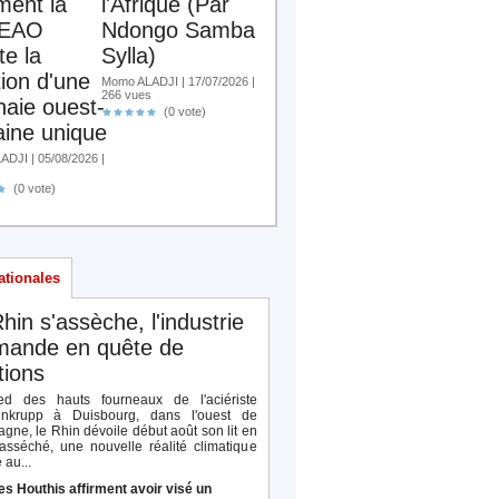
ent la
l'Afrique (Par
EAO
Ndongo Samba
te la
Sylla)
tion d'une
Momo ALADJI | 17/07/2026 |
266 vues
aie ouest-
(0 vote)
aine unique
DJI | 05/08/2026 |
(0 vote)
ationales
hin s'assèche, l'industrie
emande en quête de
tions
d des hauts fourneaux de l'aciériste
enkrupp à Duisbourg, dans l'ouest de
agne, le Rhin dévoile début août son lit en
 asséché, une nouvelle réalité climatique
 au...
es Houthis affirment avoir visé un