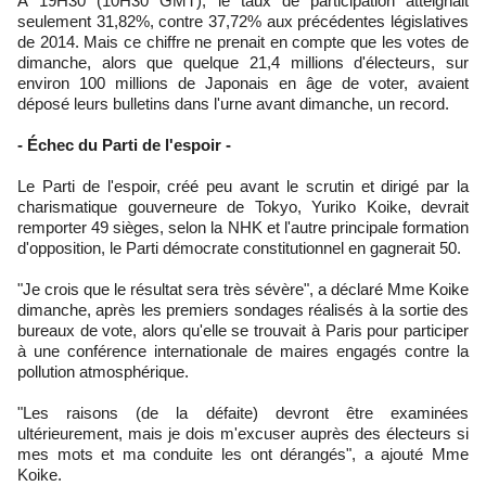
À 19H30 (10H30 GMT), le taux de participation atteignait
seulement 31,82%, contre 37,72% aux précédentes législatives
de 2014. Mais ce chiffre ne prenait en compte que les votes de
dimanche, alors que quelque 21,4 millions d'électeurs, sur
environ 100 millions de Japonais en âge de voter, avaient
déposé leurs bulletins dans l'urne avant dimanche, un record.
- Échec du Parti de l'espoir -
Le Parti de l'espoir, créé peu avant le scrutin et dirigé par la
charismatique gouverneure de Tokyo, Yuriko Koike, devrait
remporter 49 sièges, selon la NHK et l'autre principale formation
d'opposition, le Parti démocrate constitutionnel en gagnerait 50.
"Je crois que le résultat sera très sévère", a déclaré Mme Koike
dimanche, après les premiers sondages réalisés à la sortie des
bureaux de vote, alors qu'elle se trouvait à Paris pour participer
à une conférence internationale de maires engagés contre la
pollution atmosphérique.
"Les raisons (de la défaite) devront être examinées
ultérieurement, mais je dois m'excuser auprès des électeurs si
mes mots et ma conduite les ont dérangés", a ajouté Mme
Koike.