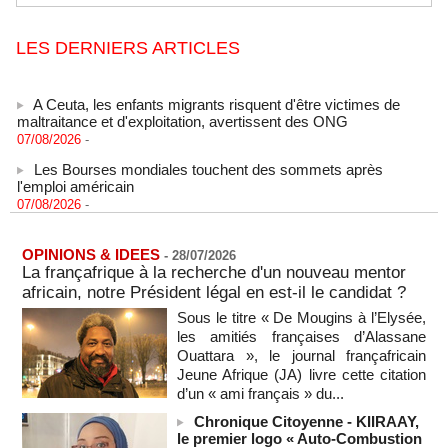
LES DERNIERS ARTICLES
A Ceuta, les enfants migrants risquent d'être victimes de
maltraitance et d'exploitation, avertissent des ONG
07/08/2026
-
Les Bourses mondiales touchent des sommets après
l'emploi américain
07/08/2026
-
"Construction de la Grande Côte D'ivoire" : Le Président
Alassane Ouattara appelle à la contribution de toutes les forces
vives de la nation
OPINIONS & IDEES
-
28/07/2026
07/08/2026
La françafrique à la recherche d'un nouveau mentor
-
africain, notre Président légal en est-il le candidat ?
Polémique à l’Assemblée nationale : Yaël Braun-Pivet se dit
"dépassée" par les critiques concernant le nouveau pavillon
Sous le titre « De Mougins à l’Elysée,
07/08/2026
-
les amitiés françaises d’Alassane
Ouattara », le journal françafricain
Depuis le « cessez-le-feu » à Gaza, les forces israéliennes
Jeune Afrique (JA) livre cette citation
ont tué 300 enfants palestiniens (UNICEF)
d’un « ami français » du...
07/08/2026
-
Chronique Citoyenne - KIIRAAY,
Guinée-Bissau - Première visite de la médiation sénégalaise
le premier logo « Auto-Combustion
après le sommet de la Cedeao