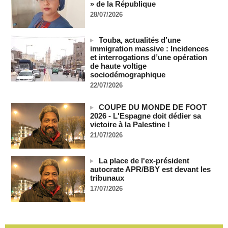
» de la République
07/08/2026
-
28/07/2026
Bénin: Patrice Talon élu président du Sénat, moins de trois
mois après son départ du pouvoir
Touba, actualités d’une
07/08/2026
-
immigration massive : Incidences
Mali-Algérie : le PM Maïga affirme qu’il n’y a « aucune
et interrogations d’une opération
rupture diplomatique » entre les 2 pays
de haute voltige
sociodémographique
07/08/2026
-
22/07/2026
Journaliste libanaise tuée par Israël : Amnesty France
demande une enquête pour crime de guerre
COUPE DU MONDE DE FOOT
07/08/2026
-
2026 - L'Espagne doit dédier sa
Côte d'Ivoire : le président Ouattara accorde la grâce à 4.661
victoire à la Palestine !
détenus
21/07/2026
07/08/2026
-
Plagiat à Cambridge - L’université va réexaminer le
La place de l'ex-président
recrutement de ses enseignants
autocrate APR/BBY est devant les
07/08/2026
-
tribunaux
17/07/2026
La Türkiye, l’Arabie saoudite et le Pakistan signent un accord
conjoint de défense à La Mecque
07/08/2026
-
La Bourse de Paris termine en hausse et poursuit sa course