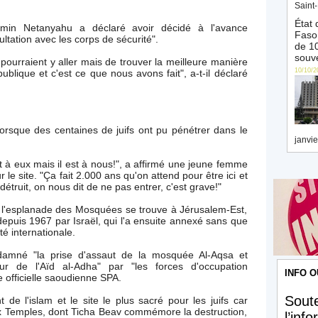
Saint-
État 
jamin Netanyahu a déclaré avoir décidé à l'avance
Faso 
sultation avec les corps de sécurité".
de 10
souve
s pourraient y aller mais de trouver la meilleure manière
10/10/2
publique et c'est ce que nous avons fait", a-t-il déclaré
orsque des centaines de juifs ont pu pénétrer dans le
janvie
t à eux mais il est à nous!", a affirmé une jeune femme
le site. "Ça fait 2.000 ans qu'on attend pour être ici et
détruit, on nous dit de ne pas entrer, c'est grave!"
n, l'esplanade des Mosquées se trouve à Jérusalem-Est,
 depuis 1967 par Israël, qui l'a ensuite annexé sans que
é internationale.
mné "la prise d'assaut de la mosquée Al-Aqsa et
ur de l'Aïd al-Adha" par "les forces d'occupation
INFO O
e officielle saoudienne SPA.
Soute
t de l'islam et le site le plus sacré pour les juifs car
x Temples, dont Ticha Beav commémore la destruction,
l’inf