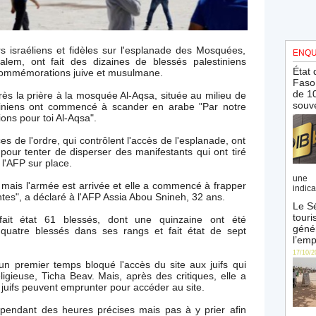
rs israéliens et fidèles sur l'esplanade des Mosquées,
ENQU
alem, ont fait des dizaines de blessés palestiniens
État 
commémorations juive et musulmane.
Faso 
de 10
rès la prière à la mosquée Al-Aqsa, située au milieu de
souve
stiniens ont commencé à scander en arabe "Par notre
ons pour toi Al-Aqsa".
s de l'ordre, qui contrôlent l'accès de l'esplanade, ont
pour tenter de disperser des manifestants qui ont tiré
 l'AFP sur place.
une 
, mais l'armée est arrivée et elle a commencé à frapper
indica
tes", a déclaré à l'AFP Assia Abou Snineh, 32 ans.
Le Sé
touri
fait état 61 blessés, dont une quinzaine ont été
génér
 quatre blessés dans ses rangs et fait état de sept
l’emp
17/10/2
un premier temps bloqué l'accès du site aux juifs qui
gieuse, Ticha Beav. Mais, après des critiques, elle a
s juifs peuvent emprunter pour accéder au site.
e pendant des heures précises mais pas à y prier afin