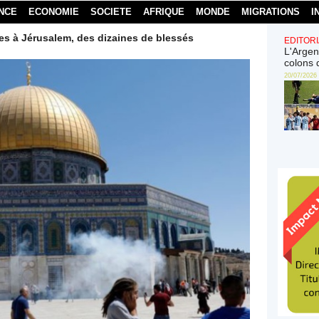
NCE
ECONOMIE
SOCIETE
AFRIQUE
MONDE
MIGRATIONS
I
s à Jérusalem, des dizaines de blessés
EDITORI
L'Argen
colons 
20/07/2026