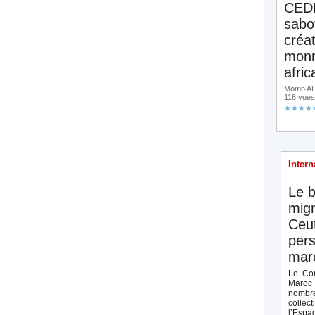
CED
sabo
créa
monn
afric
Momo ALA
116 vues
Intern
Le b
migr
Ceut
pers
maro
Le Con
Maroc 
nombre
collect
l’Espag