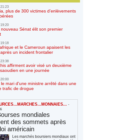
 21:23
ia, plus de 300 victimes d’enlèvements
ibérées
 19:20
e nouveau Sénat élit son premier
t
 19:18
afrique et le Cameroun apaisent les
après un incident frontalier
 23:38
his affirment avoir visé un deuxième
r saoudien en une journée
 20:00
 le mari d'une ministre arrêté dans une
e trafic de drogue
RCES...MARCHES...MONNAIES...
-
26
Bourses mondiales
hent des sommets après
loi américain
Les marchés boursiers mondiaux ont