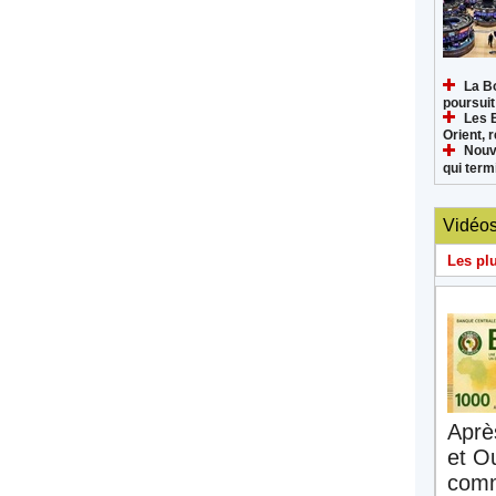
La B
poursuit
Les 
Orient, 
Nouv
qui termi
Vidéo
Les pl
Aprè
et O
comm