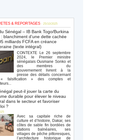
ETES & REPORTAGES
- 25/10/2025
du Sénégal – IB Bank Togo/Burkina
: blanchiment d’une dette cachée
5 milliards FCFA en créance
raine (texte intégral)
CONTEXTE Le 26 septembre
2024, le Premier ministre
sénégalais Ousmane Sonko et
des membres du
gouvernement livrent à la
presse des détails concernant
« falsification » des comptes et
teurs...
négal peut-il jouer la carte du
sme durable pour élever le niveau
al dans le secteur et favoriser
loi ?
025
Avec sa capitale riche de
culture et d’histoire, Dakar, ses
côtes de sable fin bordées de
stations balnéaires, ses
villages de pêche pittoresques,
l’architecture historique de