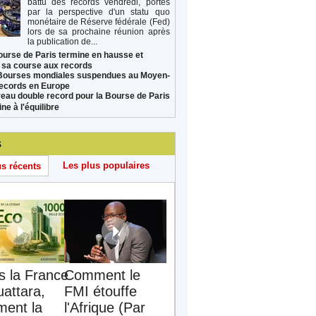
battu des records vendredi, portés
par la perspective d'un statu quo
monétaire de Réserve fédérale (Fed)
lors de sa prochaine réunion après
la publication de...
ourse de Paris termine en hausse et
 sa course aux records
Bourses mondiales suspendues au Moyen-
records en Europe
eau double record pour la Bourse de Paris
ne à l'équilibre
s
Les plus populaires
us récents
s la France
Comment le
uattara,
FMI étouffe
ent la
l'Afrique (Par