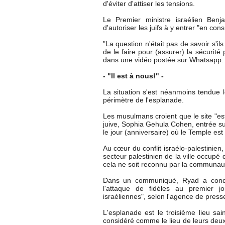
d'éviter d'attiser les tensions.
Le Premier ministre israélien Ben
d'autoriser les juifs à y entrer "en con
"La question n'était pas de savoir s'il
de le faire pour (assurer) la sécurité 
dans une vidéo postée sur Whatsapp.
- "Il est à nous!" -
La situation s'est néanmoins tendue l
périmètre de l'esplanade.
Les musulmans croient que le site "es
juive, Sophia Gehula Cohen, entrée sur 
le jour (anniversaire) où le Temple est 
Au cœur du conflit israélo-palestinie
secteur palestinien de la ville occupé
cela ne soit reconnu par la communaut
Dans un communiqué, Ryad a conda
l'attaque de fidèles au premier jo
israéliennes", selon l'agence de press
L'esplanade est le troisième lieu sain
considéré comme le lieu de leurs deu