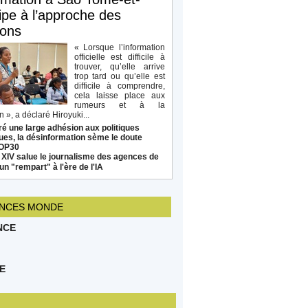
ipe à l’approche des
ions
« Lorsque l’information
officielle est difficile à
trouver, qu’elle arrive
trop tard ou qu’elle est
difficile à comprendre,
cela laisse place aux
rumeurs et à la
 », a déclaré Hiroyuki...
é une large adhésion aux politiques
ues, la désinformation sème le doute
COP30
 XIV salue le journalisme des agences de
un "rempart" à l'ère de l'IA
NCES MONDE
NCE
E