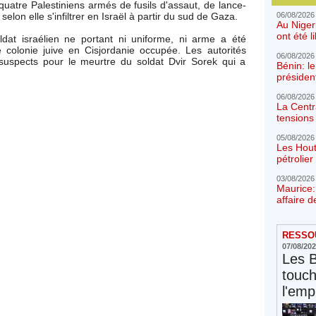
quatre Palestiniens armés de fusils d'assaut, de lance-
elon elle s'infiltrer en Israël à partir du sud de Gaza.
06/08/2026
Au Niger
ont été l
ldat israélien ne portant ni uniforme, ni arme a été
 colonie juive en Cisjordanie occupée. Les autorités
06/08/2026
 suspects pour le meurtre du soldat Dvir Sorek qui a
Bénin: l
présiden
06/08/2026
La Centr
tensions 
05/08/2026
Les Hout
pétrolie
03/08/2026
Maurice:
affaire d
RESSOU
07/08/20
Les 
touc
l'emp