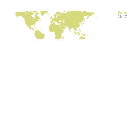
Samedi
15:2