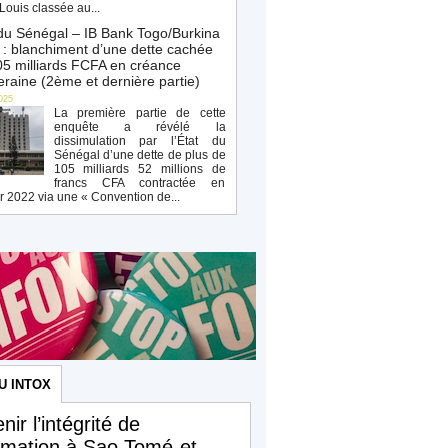
Louis classée au...
du Sénégal – IB Bank Togo/Burkina
: blanchiment d’une dette cachée
5 milliards FCFA en créance
raine (2ème et dernière partie)
025
La première partie de cette
enquête a révélé la
dissimulation par l’État du
Sénégal d’une dette de plus de
105 milliards 52 millions de
francs CFA contractée en
r 2022 via une « Convention de...
U INTOX
nir l’intégrité de
ormation à Sao Tomé-et-