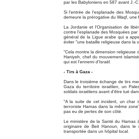
par les Babyloniens en 587 avant J.-C.
Si l'entrée de l'esplanade des Mosqué
demeure la prérogative du Waqf, une 
La Jordanie et l'Organisation de libé
contre l'esplanade des Mosquées par l
général de la Ligue arabe qui a appe
éviter "une bataille religieuse dans la 
"Cela montre la dimension religieuse du
Haniyeh, chef du mouvement islamist
qui est l'ennemi d'Israël.
- Tirs à Gaza -
Dans le troisième échange de tirs meu
Gaza du territoire israélien, un Pale
soldats israéliens avant d'être tué dan
"A la suite de cet incident, un char i
terroriste Hamas dans la même zone", 
pas eu de pertes de son côté.
Le ministère de la Santé du Hamas à
originaire de Beit Hanoun, dans le
transportée dans un hôpital local.