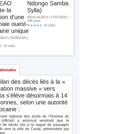
EAO
Ndongo Samba
te la
Sylla)
tion d'une
Momo ALADJI | 17/07/2026 |
295 vues
aie ouest-
(0 vote)
aine unique
DJI | 05/08/2026 |
(0 vote)
ationales
ilan des décès liés à la «
ation massive » vers
a s'élève désormais à 14
onnes, selon une autorité
caine :
seil national des droits de l’Homme du
(officiel) a annoncé vendredi que le
 de décès liés à la vague de passages
ifs vers la ville de Ceuta, administrée par
ne,...