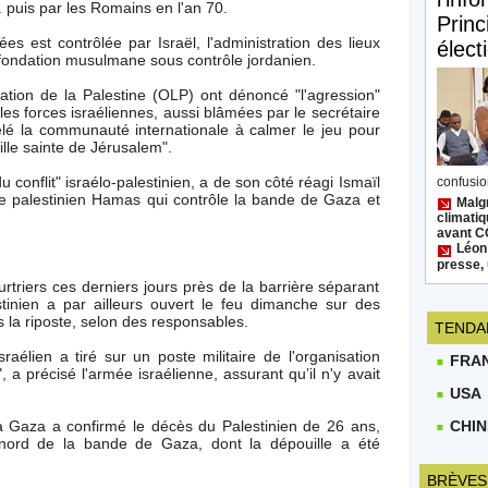
 puis par les Romains en l'an 70.
Princ
es est contrôlée par Israël, l'administration des lieux
élect
fondation musulmane sous contrôle jordanien.
ration de la Palestine (OLP) ont dénoncé "l'agression"
es forces israéliennes, aussi blâmées par le secrétaire
lé la communauté internationale à calmer le jeu pour
ville sainte de Jérusalem".
 conflit" israélo-palestinien, a de son côté réagi Ismaïl
confusion
e palestinien Hamas qui contrôle la bande de Gaza et
Malgr
climatiq
avant 
Léon
presse, 
rtriers ces derniers jours près de la barrière séparant
stinien a par ailleurs ouvert le feu dimanche sur des
s la riposte, selon des responsables.
TENDA
sraélien a tiré sur un poste militaire de l'organisation
FRA
a précisé l'armée israélienne, assurant qu’il n'y avait
USA
 Gaza a confirmé le décès du Palestinien de 26 ans,
CHIN
 nord de la bande de Gaza, dont la dépouille a été
BRÈVES