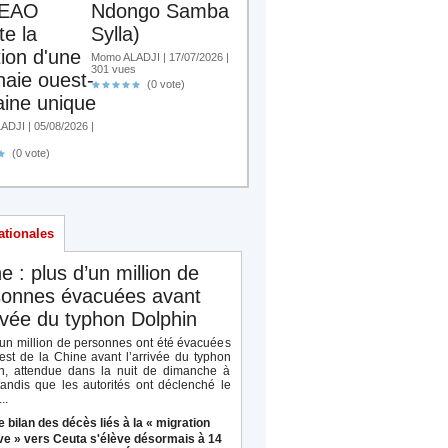
EAO
Ndongo Samba
te la
Sylla)
tion d'une
Momo ALADJI | 17/07/2026 |
301 vues
aie ouest-
(0 vote)
aine unique
DJI | 05/08/2026 |
s
(0 vote)
ationales
e : plus d’un million de
sonnes évacuées avant
rivée du typhon Dolphin
’un million de personnes ont été évacuées
’est de la Chine avant l’arrivée du typhon
n, attendue dans la nuit de dimanche à
 tandis que les autorités ont déclenché le
..
e bilan des décès liés à la « migration
e » vers Ceuta s'élève désormais à 14