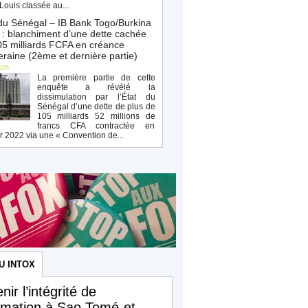
Louis classée au...
du Sénégal – IB Bank Togo/Burkina
: blanchiment d’une dette cachée
5 milliards FCFA en créance
raine (2ème et dernière partie)
025
La première partie de cette
enquête a révélé la
dissimulation par l’État du
Sénégal d’une dette de plus de
105 milliards 52 millions de
francs CFA contractée en
r 2022 via une « Convention de...
U INTOX
nir l’intégrité de
ormation à Sao Tomé-et-