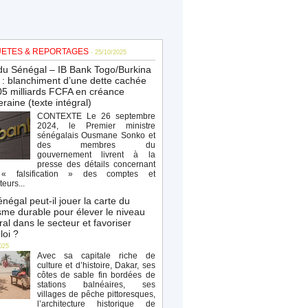
ETES & REPORTAGES
- 25/10/2025
du Sénégal – IB Bank Togo/Burkina
: blanchiment d’une dette cachée
5 milliards FCFA en créance
raine (texte intégral)
CONTEXTE Le 26 septembre
2024, le Premier ministre
sénégalais Ousmane Sonko et
des membres du
gouvernement livrent à la
presse des détails concernant
« falsification » des comptes et
teurs...
négal peut-il jouer la carte du
sme durable pour élever le niveau
al dans le secteur et favoriser
loi ?
025
Avec sa capitale riche de
culture et d’histoire, Dakar, ses
côtes de sable fin bordées de
stations balnéaires, ses
villages de pêche pittoresques,
l’architecture historique de