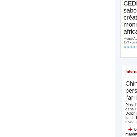
CED
sabo
créa
monn
afric
Momo ALA
123 vue
Intern
Chin
per
l’ar
Plus d
dans l
Dolphi
lundi,
niveau.
L
massiv