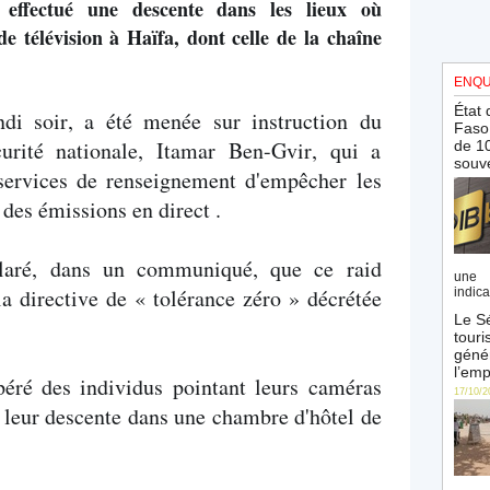
a effectué une descente dans les lieux où
e télévision à Haïfa, dont celle de la chaîne
ENQU
État 
undi soir, a été menée sur instruction du
Faso 
curité nationale, Itamar Ben-Gvir, qui a
de 10
souve
services de renseignement d'empêcher les
 des émissions en direct .
claré, dans un communiqué, que ce raid
une 
la directive de « tolérance zéro » décrétée
indica
Le Sé
touri
génér
l’emp
péré des individus pointant leurs caméras
17/10/2
de leur descente dans une chambre d'hôtel de