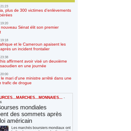
 21:23
ia, plus de 300 victimes d’enlèvements
ibérées
 19:20
e nouveau Sénat élit son premier
t
 19:18
afrique et le Cameroun apaisent les
après un incident frontalier
 23:38
his affirment avoir visé un deuxième
r saoudien en une journée
 20:00
 le mari d'une ministre arrêté dans une
e trafic de drogue
RCES...MARCHES...MONNAIES...
-
26
Bourses mondiales
hent des sommets après
loi américain
Les marchés boursiers mondiaux ont