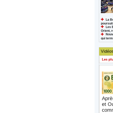
La B
poursuit
Les 
Orient, 
Nouv
qui termi
Vidéo
Les pl
Aprè
et O
comm