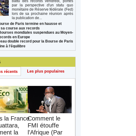
battu des records vendredi, portés
par la perspective d'un statu quo
monétaire de Réserve fédérale (Fed)
lors de sa prochaine réunion après
la publication de...
ourse de Paris termine en hausse et
 sa course aux records
Bourses mondiales suspendues au Moyen-
records en Europe
eau double record pour la Bourse de Paris
ne à l'équilibre
s
Les plus populaires
us récents
s la France
Comment le
uattara,
FMI étouffe
ent la
l'Afrique (Par