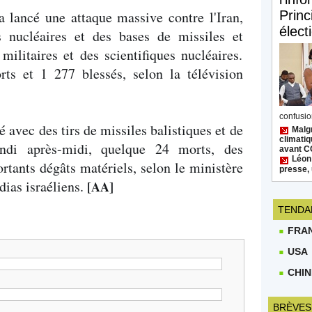
a lancé une attaque massive contre l'Iran,
Princ
élect
s nucléaires et des bases de missiles et
militaires et des scientifiques nucléaires.
rts et 1 277 blessés, selon la télévision
confusion
é avec des tirs de missiles balistiques et de
Malgr
climatiq
lundi après-midi, quelque 24 morts, des
avant 
Léon
rtants dégâts matériels, selon le ministère
presse, 
dias israéliens.
[AA]
TENDA
FRA
USA
CHIN
BRÈVES