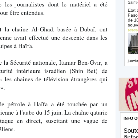
les journalistes dont le matériel a été
Saint-
État 
our être entendus.
Faso 
de 10
souve
t la chaîne Al-Ghad, basée à Dubaï, ont
10/10/2
ienne avait effectué une descente dans les
uipes à Haïfa.
e la Sécurité nationale, Itamar Ben-Gvir, a
janvie
rité intérieure israélien (Shin Bet) de
 les chaînes de télévision étrangères qui
».
 de pétrole à Haïfa a été touchée par un
nienne à l'aube du 15 juin. La chaîne qatarie
INFO O
attaque en direct, suscitant une vague de
éliens.
Soute
l’inf