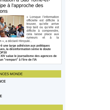
ipe à l’approche des
ions
« Lorsque l’information
officielle est difficile à
trouver, qu’elle arrive
trop tard ou qu’elle est
difficile à comprendre,
cela laisse place aux
rumeurs et à la
 », a déclaré Hiroyuki...
é une large adhésion aux politiques
ues, la désinformation sème le doute
COP30
 XIV salue le journalisme des agences de
un "rempart" à l'ère de l'IA
NCES MONDE
NCE
E