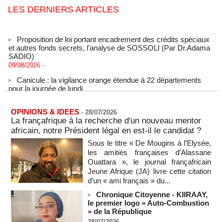
LES DERNIERS ARTICLES
Proposition de loi portant encadrement des crédits spéciaux
et autres fonds secrets, l'analyse de SOSSOLI (Par Dr.Adama
SADIO)
09/08/2026
-
Canicule : la vigilance orange étendue à 22 départements
pour la journée de lundi
09/08/2026
-
États-Unis : le cancer de l’ancien président américain Joe
OPINIONS & IDEES
Biden s’est aggravé, annonce son fils
-
28/07/2026
La françafrique à la recherche d'un nouveau mentor
09/08/2026
-
africain, notre Président légal en est-il le candidat ?
Des échanges de frappes font cinq morts en Ukraine et en
Sous le titre « De Mougins à l’Elysée,
Russie
les amitiés françaises d’Alassane
09/08/2026
-
Ouattara », le journal françafricain
L'Iran exige pour rouvrir Ormuz que les Etats-Unis acceptent
Jeune Afrique (JA) livre cette citation
"toutes" ses conditions
d’un « ami français » du...
09/08/2026
-
Chronique Citoyenne - KIIRAAY,
Iran : « aucune négociation directe » en cours avec les
le premier logo « Auto-Combustion
États-Unis
» de la République
09/08/2026
-
28/07/2026